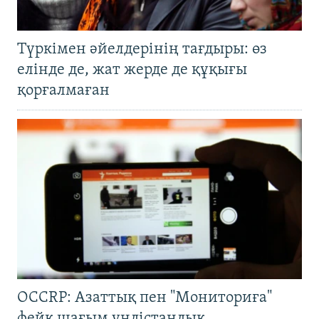
Түркімен әйелдерінің тағдыры: өз
елінде де, жат жерде де құқығы
қорғалмаған
OCCRP: Азаттық пен "Мониториға"
фейк шағым үндістандық,