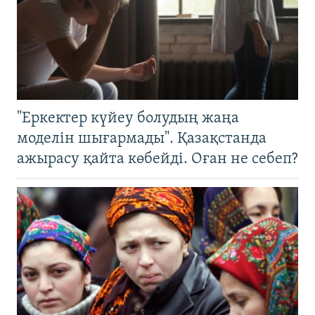
"Еркектер күйеу болудың жаңа
моделін шығармады". Қазақстанда
ажырасу қайта көбейді. Оған не себеп?