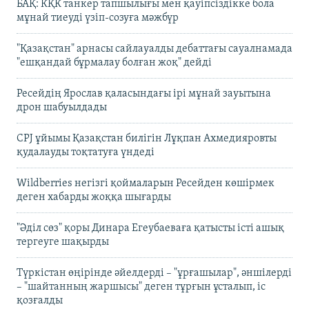
БАҚ: КҚК танкер тапшылығы мен қауіпсіздікке бола
мұнай тиеуді үзіп-созуға мәжбүр
"Қазақстан" арнасы сайлауалды дебаттағы сауалнамада
"ешқандай бұрмалау болған жоқ" дейді
Ресейдің Ярослав қаласындағы ірі мұнай зауытына
дрон шабуылдады
CPJ ұйымы Қазақстан билігін Лұқпан Ахмедияровты
қудалауды тоқтатуға үндеді
Wildberries негізгі қоймаларын Ресейден көшірмек
деген хабарды жоққа шығарды
"Әділ сөз" қоры Динара Егеубаеваға қатысты істі ашық
тергеуге шақырды
Түркістан өңірінде әйелдерді – "ұрғашылар", әншілерді
– "шайтанның жаршысы" деген тұрғын ұсталып, іс
қозғалды