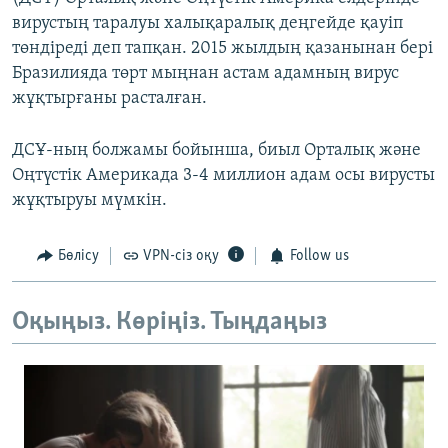
вирустың таралуы халықаралық деңгейде қауіп
төндіреді деп тапқан. 2015 жылдың қазанынан бері
Бразилияда төрт мыңнан астам адамның вирус
жұқтырғаны расталған.
ДСҰ-ның болжамы бойынша, биыл Орталық және
Оңтүстік Америкада 3-4 миллион адам осы вирусты
жұқтыруы мүмкін.
Бөлісу
VPN-сіз оқу
Follow us
Оқыңыз. Көріңіз. Тыңдаңыз