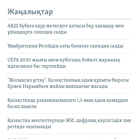
Жаңалықтар
АҚШ Кубаға қару жеткізуге қатысы бар адамдар мен
ұйымдарға санкция салды
Ұлыбритания Ресейдің алты банкіне санкция салды
UEFA 2030 жылғы әлем кубогына бойкот жариялау
идеясынан бас тартпайды
"Жосықсыз ұстау". Қазақстанның адам құқығы бюросы
Ермек Нарымбаев жайлы мәлімдеме жасады
Қазақстанда рақымшылықпен 1,5 мың адам қамаудан
босап шықты
Қазақстан мектептерінде ЖИ, цифрлық қауіпсіздік пән
ретінде оқытылады