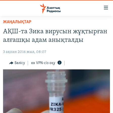
Accessibility
links
Skip
ЖАҢАЛЫҚТАР
to
ЖАҢАЛЫҚТАР
АҚШ-та Зика вирусын жұқтырған
main
САЯСАТ
content
алғашқы адам анықталды
AZATTYQTV
Skip
to
3 ақпан 2016 жыл, 08:07
ҚАҢТАР ОҚИҒАСЫ
main
АДАМ ҚҰҚЫҚТАРЫ
Бөлісу
VPN-сіз оқу
Navigation
Skip
ӘЛЕУМЕТ
to
ӘЛЕМ
Search
АРНАЙЫ ЖОБАЛАР
Русский