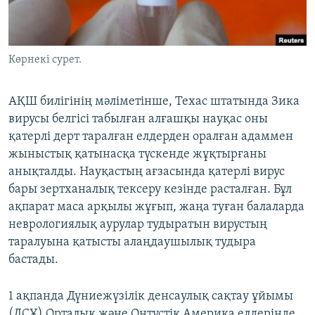
ЖАЗЫЛЫҢЫЗ
Көрнекі сурет.
Басқа тілдерде
АҚШ билігінің мәліметінше, Техас штатында Зика
вирусы белгісі табылған алғашқы науқас оны
қатерлі дерт таралған елдерден оралған адаммен
жыныстық қатынасқа түскенде жұқтырғаны
анықталды. Науқастың ағзасында қатерлі вирус
бары зертханалық тексеру кезінде расталған. Бұл
ақпарат маса арқылы жұғып, жаңа туған балаларда
неврологиялық аурулар тудыратын вирустың
таралуына қатысты алаңдаушылық тудыра
бастады.
1 ақпанда Дүниежүзілік денсаулық сақтау ұйымы
(ДСҰ) Орталық және Оңтүстік Америка елдерінде