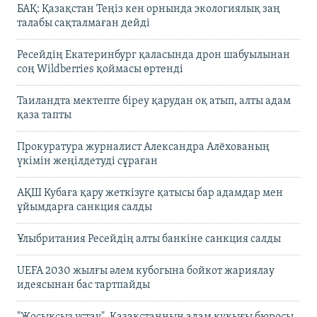
БАҚ: Қазақстан Теңіз кен орнында экологиялық заң
талабы сақталмаған дейді
Ресейдің Екатеринбург қаласында дрон шабуылынан
соң Wildberries қоймасы өртенді
Таиландта мектепте біреу қарудан оқ атып, алты адам
қаза тапты
Прокуратура журналист Александра Алёхованың
үкімін жеңілдетуді сұраған
АҚШ Кубаға қару жеткізуге қатысы бар адамдар мен
ұйымдарға санкция салды
Ұлыбритания Ресейдің алты банкіне санкция салды
UEFA 2030 жылғы әлем кубогына бойкот жариялау
идеясынан бас тартпайды
"Жосықсыз ұстау". Қазақстанның адам құқығы бюросы