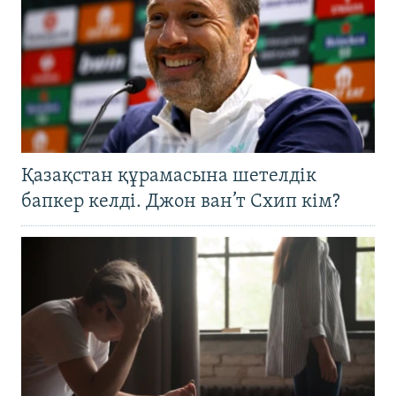
Қазақстан құрамасына шетелдік
бапкер келді. Джон ван’т Схип кім?