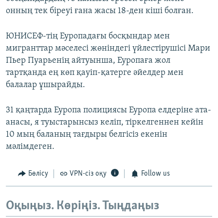
онның тек біреуі ғана жасы 18-ден кіші болған.
ЮНИСЕФ-тің Еуропадағы босқындар мен
мигранттар мәселесі жөніндегі үйлестірушісі Мари
Пьер Пуарьенің айтуынша, Еуропаға жол
тартқанда ең көп қауіп-қатерге әйелдер мен
балалар ұшырайды.
31 қаңтарда Еуропа полициясы Еуропа елдеріне ата-
анасы, я туыстарынсыз келіп, тіркелгеннен кейін
10 мың баланың тағдыры белгісіз екенін
мәлімдеген.
Бөлісу
VPN-сіз оқу
Follow us
Оқыңыз. Көріңіз. Тыңдаңыз