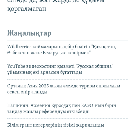
елінде де, жат жерде де құқығы
қорғалмаған
Жаңалықтар
Wildberries қоймаларының бір бөлігін "Қазақстан,
Өзбекстан және Беларуське көшірмек"
YouTube видеохостинг қызметі "Русская община"
ұйымының екі арнасын бұғаттады
Орталық Азия 2025 жылы әлемде туризм ең жылдам
өскен өңір атанды
Пашинян: Армения Еуроодақ пен ЕАЭО-ның бірін
таңдау жайлы референдум өткізбейді
Білім грант иегерлерінің тізімі жарияланды