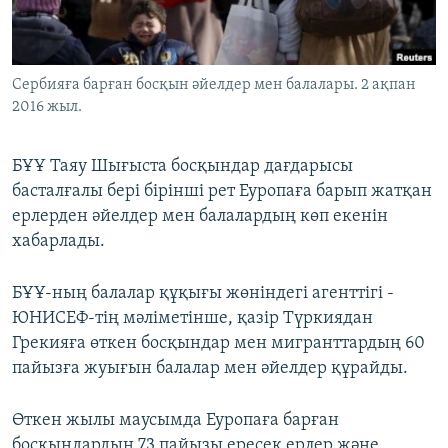
ЖАЗЫЛЫҢЫЗ
Сербияға барған босқын әйелдер мен балалары. 2 ақпан
2016 жыл.
Басқа тілдерде
БҰҰ Таяу Шығыста босқындар дағдарысы
басталғалы бері бірінші рет Еуропаға барып жатқан
ерлерден әйелдер мен балалардың көп екенін
хабарлады.
БҰҰ-ның балалар құқығы жөніндегі агенттігі -
ЮНИСЕФ-тің мәліметінше, қазір Түркиядан
Грекияға өткен босқындар мен мигранттардың 60
пайызға жуығын балалар мен әйелдер құрайды.
Өткен жылы маусымда Еуропаға барған
босқындардың 73 пайызы ересек ерлер және