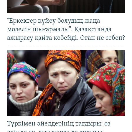
"Еркектер күйеу болудың жаңа
моделін шығармады". Қазақстанда
ажырасу қайта көбейді. Оған не себеп?
Түркімен әйелдерінің тағдыры: өз