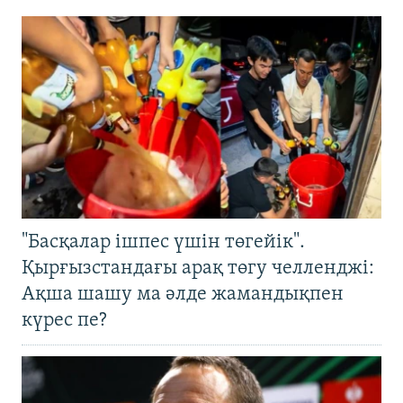
"Басқалар ішпес үшін төгейік".
Қырғызстандағы арақ төгу челленджі:
Ақша шашу ма әлде жамандықпен
күрес пе?