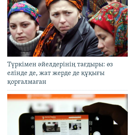
Түркімен әйелдерінің тағдыры: өз
елінде де, жат жерде де құқығы
қорғалмаған