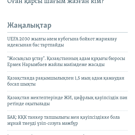
Оған қарсы шағым жазған кім?
Жаңалықтар
UEFA 2030 жылғы әлем кубогына бойкот жариялау
идеясынан бас тартпайды
"Жосықсыз ұстау". Қазақстанның адам құқығы бюросы
Ермек Нарымбаев жайлы мәлімдеме жасады
Қазақстанда рақымшылықпен 1,5 мың адам қамаудан
босап шықты
Қазақстан мектептерінде ЖИ, цифрлық қауіпсіздік пән
ретінде оқытылады
БАҚ: КҚК танкер тапшылығы мен қауіпсіздікке бола
мұнай тиеуді үзіп-созуға мәжбүр