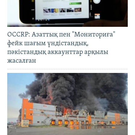
OCCRP: Азаттық пен "Мониториға"
фейк шағым үндістандық,
пәкістандық аккаунттар арқылы
жасалған