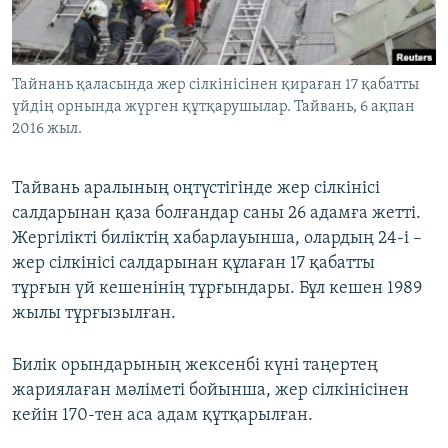
ЖАЗЫЛЫҢЫЗ
Тайнань қаласында жер сілкінісінен қираған 17 қабатты
үйдің орнында жүрген құтқарушылар. Тайвань, 6 ақпан
Басқа тілдерде
2016 жыл.
Тайвань аралының оңтүстігінде жер сілкінісі
салдарынан қаза болғандар саны 26 адамға жетті.
Жергілікті биліктің хабарлауынша, олардың 24-і –
жер сілкінісі салдарынан құлаған 17 қабатты
тұрғын үй кешенінің тұрғындары. Бұл кешен 1989
жылы тұрғызылған.
Билік орындарының жексенбі күні таңертең
жариялаған мәліметі бойынша, жер сілкінісінен
кейін 170-тен аса адам құтқарылған.