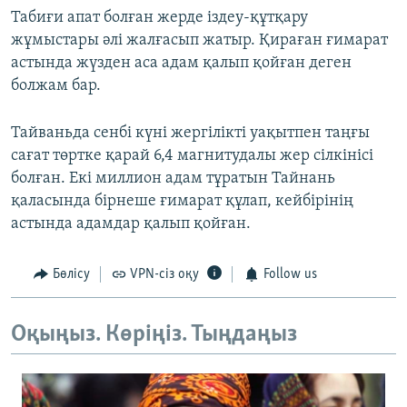
Табиғи апат болған жерде іздеу-құтқару
жұмыстары әлі жалғасып жатыр. Қираған ғимарат
астында жүзден аса адам қалып қойған деген
болжам бар.
Тайваньда сенбі күні жергілікті уақытпен таңғы
сағат төртке қарай 6,4 магнитудалы жер сілкінісі
болған. Екі миллион адам тұратын Тайнань
қаласында бірнеше ғимарат құлап, кейбірінің
астында адамдар қалып қойған.
Бөлісу
VPN-сіз оқу
Follow us
Оқыңыз. Көріңіз. Тыңдаңыз