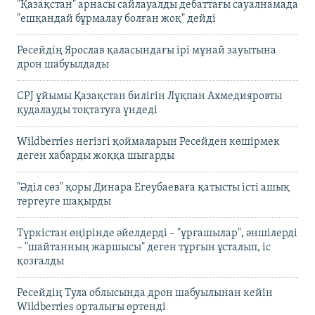
"Қазақстан" арнасы сайлауалды дебаттағы сауалнамада
"ешқандай бұрмалау болған жоқ" дейді
Ресейдің Ярослав қаласындағы ірі мұнай зауытына
дрон шабуылдады
CPJ ұйымы Қазақстан билігін Лұқпан Ахмедияровты
қудалауды тоқтатуға үндеді
Wildberries негізгі қоймаларын Ресейден көшірмек
деген хабарды жоққа шығарды
"Әділ сөз" қоры Динара Егеубаеваға қатысты істі ашық
тергеуге шақырды
Түркістан өңірінде әйелдерді – "ұрғашылар", әншілерді
– "шайтанның жаршысы" деген тұрғын ұсталып, іс
қозғалды
Ресейдің Тула облысында дрон шабуылынан кейін
Wildberries орталығы өртенді