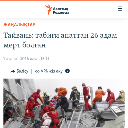
Accessibility
links
Skip
ЖАҢАЛЫҚТАР
to
ЖАҢАЛЫҚТАР
Тайвань: табиғи апаттан 26 адам
main
САЯСАТ
content
мерт болған
AZATTYQTV
Skip
to
7 ақпан 2016 жыл, 16:11
ҚАҢТАР ОҚИҒАСЫ
main
АДАМ ҚҰҚЫҚТАРЫ
Бөлісу
VPN-сіз оқу
Navigation
Skip
ӘЛЕУМЕТ
to
ӘЛЕМ
Search
АРНАЙЫ ЖОБАЛАР
Русский