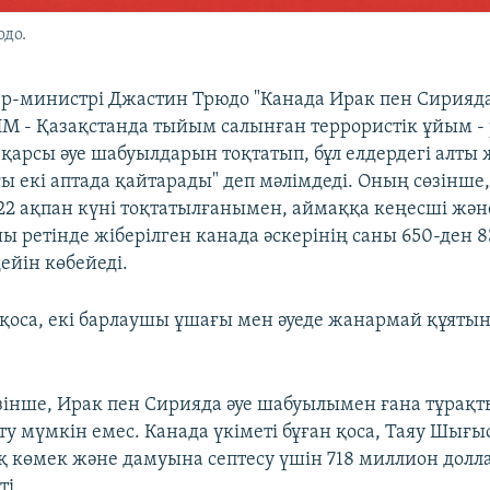
до.
р-министрі Джастин Трюдо "Канада Ирак пен Сирияд
ИМ - Қазақстанда тыйым салынған террористік ұйым - 
қарсы әуе шабуылдарын тоқтатып, бұл елдердегі алты
 екі аптада қайтарады" деп мәлімдеді. Оның сөзінше,
2 ақпан күні тоқтатылғанымен, аймаққа кеңесші жән
 ретінде жіберілген канада әскерінің саны 650-ден 
ейін көбейеді.
 қоса, екі барлаушы ұшағы мен әуеде жанармай құяты
інше, Ирак пен Сирияда әуе шабуылымен ғана тұрақ
у мүмкін емес. Канада үкіметі бұған қоса, Таяу Шығы
 көмек және дамуына септесу үшін 718 миллион долл
ті.