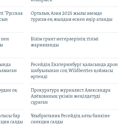
көшірмек"
і "Русская
Орталық Азия 2025 жылы әлемде
асын
туризм ең жылдам өскен өңір атанды
 пен
Білім грант иегерлерінің тізімі
лы
жарияланды
нында
Ресейдің Екатеринбург қаласында дрон
талмаған
шабуылынан соң Wildberries қоймасы
өртенді
рудан оқ
Прокуратура журналист Александра
Алёхованың үкімін жеңілдетуді
сұраған
атысы бар
Ұлыбритания Ресейдің алты банкіне
кция салды
санкция салды