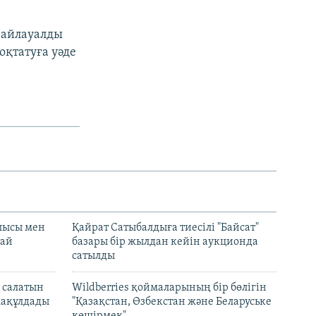
Сайлауалды
қтатуға уәде
лысы мен
Қайрат Сатыбалдыға тиесілі "Байсат"
най
базары бір жылдан кейін аукционда
сатылды
 салатын
Wildberries қоймаларының бір бөлігін
мақұлдады
"Қазақстан, Өзбекстан және Беларуське