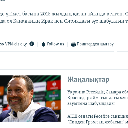
о үкімет басына 2015 жылдың қазан айында келген. 
а ол Канаданың Ирак пен Сириядағы әуе шабуылын то
VPN-сіз оқу
Follow us
Принтерден шығару
Жаңалықтар
Украина Ресейдің Самара об
Краснодар аймағындағы мұ
зауытына шабуылдады
АҚШ сенаты Ресейге санкция
"Линдси Грэм заң жобасын" 