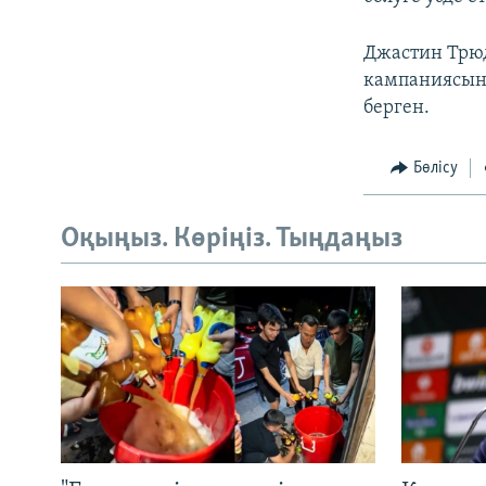
Джастин Трюд
кампаниясынд
берген.
Бөлісу
Оқыңыз. Көріңіз. Тыңдаңыз