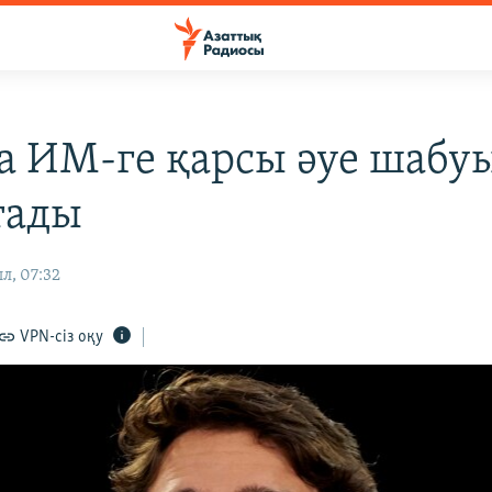
а ИМ-ге қарсы әуе шаб
тады
л, 07:32
VPN-сіз оқу