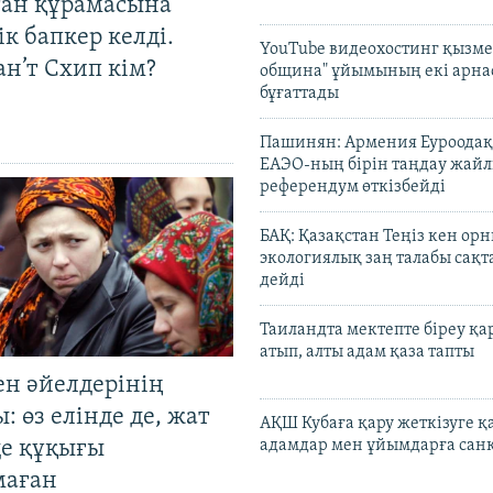
тан құрамасына
к бапкер келді.
YouTube видеохостинг қызмет
н’т Схип кім?
община" ұйымының екі арн
бұғаттады
Пашинян: Армения Еуроодақ
ЕАЭО-ның бірін таңдау жай
референдум өткізбейді
БАҚ: Қазақстан Теңіз кен ор
экологиялық заң талабы сақ
дейді
Таиландта мектепте біреу қа
атып, алты адам қаза тапты
ен әйелдерінің
: өз елінде де, жат
АҚШ Кубаға қару жеткізуге қ
де құқығы
адамдар мен ұйымдарға сан
маған