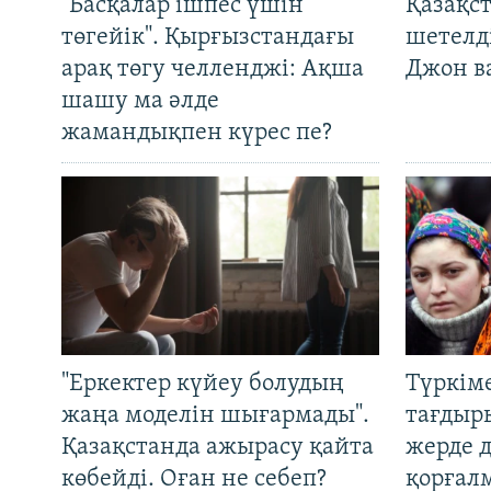
"Басқалар ішпес үшін
Қазақс
төгейік". Қырғызстандағы
шетелді
арақ төгу челленджі: Ақша
Джон ва
шашу ма әлде
жамандықпен күрес пе?
"Еркектер күйеу болудың
Түркім
жаңа моделін шығармады".
тағдыры
Қазақстанда ажырасу қайта
жерде 
көбейді. Оған не себеп?
қорғал