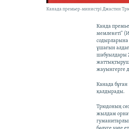
Канада премьер-министрі Джастин Трю
Канда премье
мемлекеті" (
содырларына 
ұшағын алдағы
шабуылдары 2
жаттықтырушы
жауынгерге д
Канада бұған
қалдырады.
Трюдоның сөз
жылдам орнат
гуманитарлық
бөлуге уәде ет