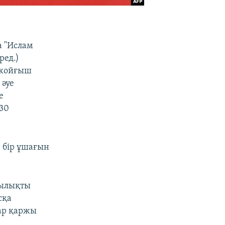
а "Ислам
ред.)
 жойғыш
 әуе
е
830
н бір ұшағын
тылықты
сқа
ар қаржы