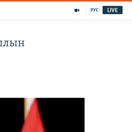
LIVE
РУС
уылын