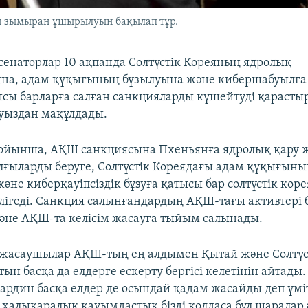
Ын зымыран ұшырылуын бақылап тұр.
енаторлар 10 ақпанда Солтүстік Кореяның ядролық
ына, адам құқығының бұзылуына және кибершабуылға
ысы барларға салған санкцияларды күшейтуді қарасты
уыздан мақұлдады.
ойынша, АҚШ санкциясына Пхеньянға ядролық қару 
лғыларды беруге, Солтүстік Кореядағы адам құқығын
әне киберқауіпсіздік бұзуға қатысы бар солтүстік кор
ілігеді. Санкция салынғандардың АҚШ-тағы активтері 
және АҚШ-та келісім жасауға тыйым салынады.
 жасаушылар АҚШ-тың ең алдымен Қытай және Солтүс
н басқа да елдерге ескерту бергісі келетінін айтады
Кардин басқа елдер де осындай қадам жасайды деп үмі
р халықаралық қауымдастық бізді қолдаса бұл шаралар