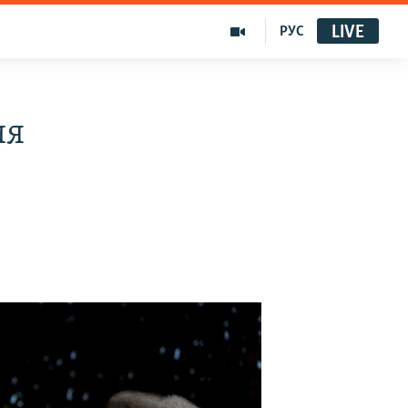
LIVE
РУС
ия