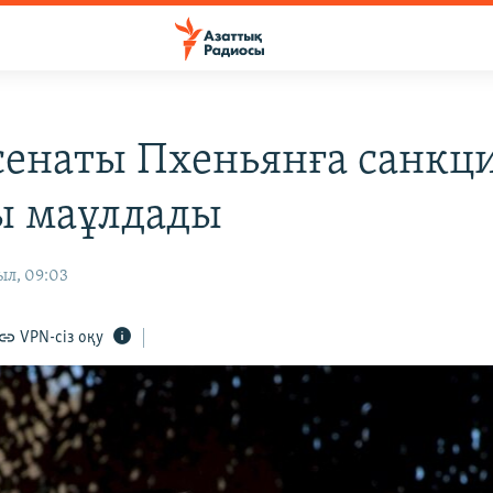
енаты Пхеньянға санкц
ы маұлдады
ыл, 09:03
VPN-сіз оқу