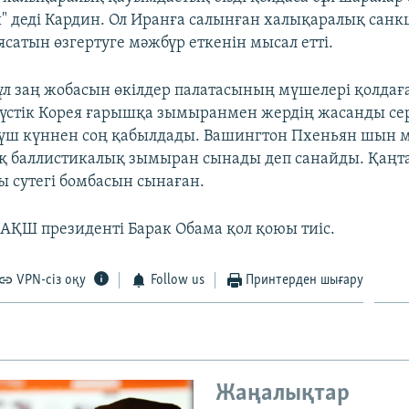
ы" деді Кардин. Ол Иранға салынған халықаралық санк
ясатын өзгертуге мәжбүр еткенін мысал етті.
бұл заң жобасын өкілдер палатасының мүшелері қолдағ
үстік Корея ғарышқа зымыранмен жердің жасанды сер
үш күннен соң қабылдады. Вашингтон Пхеньян шын 
 баллистикалық зымыран сынады деп санайды. Қаңта
ы сутегі бомбасын сынаған.
 АҚШ президенті Барак Обама қол қоюы тиіс.
VPN-сіз оқу
Follow us
Принтерден шығару
Жаңалықтар