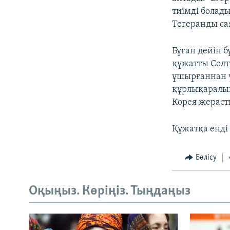
тиімді болад
Тегеранды са
Бұған дейін 
құжатты Солт
ұшырғаннан 
құрлықаралық
Корея жераст
Құжатқа енді
Бөлісу
Оқыңыз. Көріңіз. Тыңдаңыз