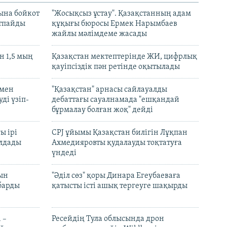
ына бойкот
"Жосықсыз ұстау". Қазақстанның адам
ртпайды
құқығы бюросы Ермек Нарымбаев
жайлы мәлімдеме жасады
 1,5 мың
Қазақстан мектептерінде ЖИ, цифрлық
қауіпсіздік пән ретінде оқытылады
 мен
"Қазақстан" арнасы сайлауалды
ді үзіп-
дебаттағы сауалнамада "ешқандай
бұрмалау болған жоқ" дейді
ы ірі
CPJ ұйымы Қазақстан билігін Лұқпан
лдады
Ахмедияровты қудалауды тоқтатуға
үндеді
рын
"Әділ сөз" қоры Динара Егеубаеваға
барды
қатысты істі ашық тергеуге шақырды
 –
Ресейдің Тула облысында дрон