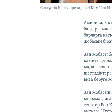
Солтүстік Корея президенті Ким Чен 
Америкалық с
бағдарламас
барларға қат
жобасын біра
Заң жобасы б
қажетті құры
ықпал еткен ж
шетелдіктер 
виза беруге 
Заң жобасын
ынтымақтасаты
сенатор Бен 
айтады. "Еге