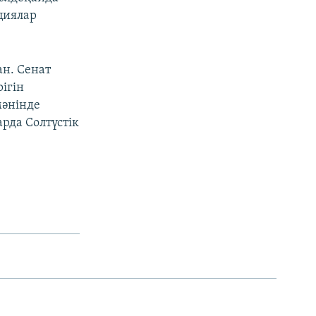
циялар
ан. Сенат
ігін
мәнінде
рда Солтүстік