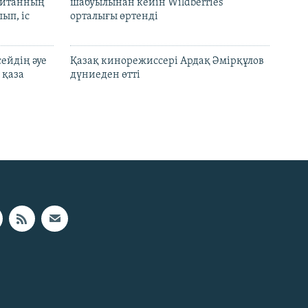
шайтанның
шабуылынан кейін Wildberries
ып, іс
орталығы өртенді
ейдің әуе
Қазақ кинорежиссері Ардақ Әмірқұлов
 қаза
дүниеден өтті