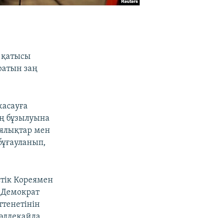
 қатысы
ратын заң
жасауға
ың бұзылуына
еялықтар мен
бұғауланып,
тік Кореямен
. Демократ
ттенетінін
 әлдеқайда