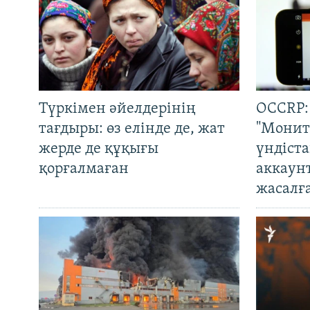
Түркімен әйелдерінің
OCCRP:
тағдыры: өз елінде де, жат
"Монит
жерде де құқығы
үндіст
қорғалмаған
аккаун
жасалғ