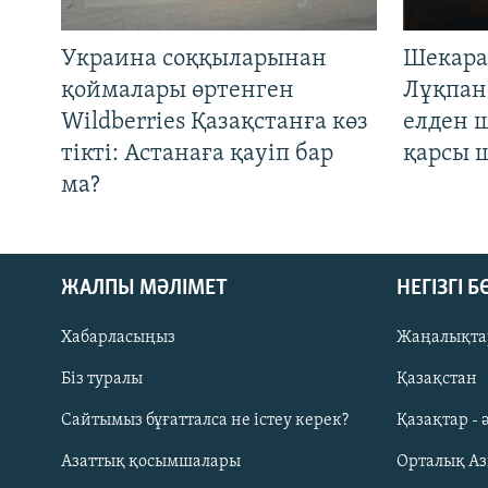
Украина соққыларынан
Шекара
қоймалары өртенген
Лұқпан
Wildberries Қазақстанға көз
елден 
тікті: Астанаға қауіп бар
қарсы 
ма?
ЖАЛПЫ МӘЛІМЕТ
НЕГІЗГІ 
Хабарласыңыз
Жаңалықта
Біз туралы
Қазақстан
Русский
Сайтымыз бұғатталса не істеу керек?
Қазақтар - 
Азаттық қосымшалары
Орталық А
ЖАЗЫЛЫҢЫЗ