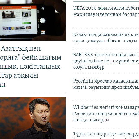
UEFA 2030 жылғы әлем кубог
жариялау идеясынан бас та
Қазақстанда рақымшылықпен
адам қамаудан босап шықты
 Азаттық пен
БАҚ: КҚК танкер тапшылығы
ориға" фейк шағым
қауіпсіздікке бола мұнай тиеу
андық, пәкістандық
созуға мәжбүр
ттар арқылы
Ресейдің Ярослав қаласындағ
ан
мұнай зауытына дрон шабуы
Wildberries негізгі қоймала
Ресейден көшірмек деген ха
жоққа шығарды
Түркістан өңірінде әйелдерді