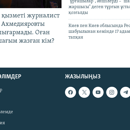
"ұрғашылар", әншілерді – "
жаршысы" деген тұрғын ұстал
қозғалды
 қызметі журналист
 Ахмедияровты
Киев пен Киев облысында Рес
шығармады. Оған
шабуылынан кемінде 17 адам
тапқан
шағым жазған кім?
БӨЛІМДЕР
ЖАЗЫЛЫҢЫЗ
р
әлемде
зия