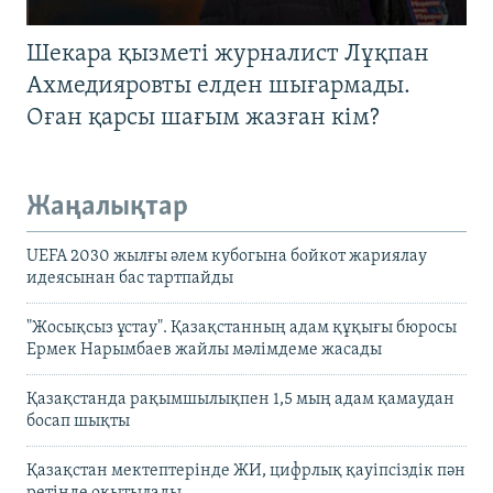
Шекара қызметі журналист Лұқпан
Ахмедияровты елден шығармады.
Оған қарсы шағым жазған кім?
Жаңалықтар
UEFA 2030 жылғы әлем кубогына бойкот жариялау
идеясынан бас тартпайды
"Жосықсыз ұстау". Қазақстанның адам құқығы бюросы
Ермек Нарымбаев жайлы мәлімдеме жасады
Қазақстанда рақымшылықпен 1,5 мың адам қамаудан
босап шықты
Қазақстан мектептерінде ЖИ, цифрлық қауіпсіздік пән
ретінде оқытылады