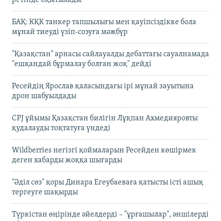
БАҚ: КҚК танкер тапшылығы мен қауіпсіздікке бола
мұнай тиеуді үзіп-созуға мәжбүр
"Қазақстан" арнасы сайлауалды дебаттағы сауалнамада
"ешқандай бұрмалау болған жоқ" дейді
Ресейдің Ярослав қаласындағы ірі мұнай зауытына
дрон шабуылдады
CPJ ұйымы Қазақстан билігін Лұқпан Ахмедияровты
қудалауды тоқтатуға үндеді
Wildberries негізгі қоймаларын Ресейден көшірмек
деген хабарды жоққа шығарды
"Әділ сөз" қоры Динара Егеубаеваға қатысты істі ашық
тергеуге шақырды
Түркістан өңірінде әйелдерді – "ұрғашылар", әншілерді