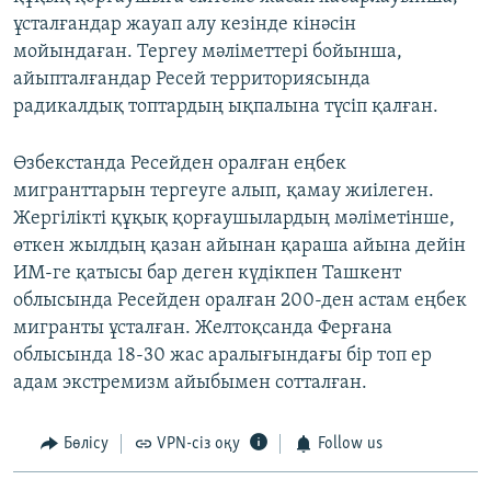
ұсталғандар жауап алу кезінде кінәсін
мойындаған. Тергеу мәліметтері бойынша,
айыпталғандар Ресей территориясында
радикалдық топтардың ықпалына түсіп қалған.
Өзбекстанда Ресейден оралған еңбек
мигранттарын тергеуге алып, қамау жиілеген.
Жергілікті құқық қорғаушылардың мәліметінше,
өткен жылдың қазан айынан қараша айына дейін
ИМ-ге қатысы бар деген күдікпен Ташкент
облысында Ресейден оралған 200-ден астам еңбек
мигранты ұсталған. Желтоқсанда Ферғана
облысында 18-30 жас аралығындағы бір топ ер
адам экстремизм айыбымен сотталған.
Бөлісу
VPN-сіз оқу
Follow us