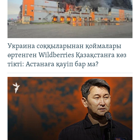
Украина соққыларынан қоймалары
өртенген Wildberries Қазақстанға көз
тікті: Астанаға қауіп бар ма?