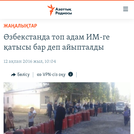
Accessibility
links
Skip
ЖАҢАЛЫҚТАР
to
ЖАҢАЛЫҚТАР
Өзбекстанда топ адам ИМ-ге
main
САЯСАТ
content
қатысы бар деп айыпталды
AZATTYQTV
Skip
to
12 ақпан 2016 жыл, 10:04
ҚАҢТАР ОҚИҒАСЫ
main
АДАМ ҚҰҚЫҚТАРЫ
Бөлісу
VPN-сіз оқу
Navigation
Skip
ӘЛЕУМЕТ
to
ӘЛЕМ
Search
АРНАЙЫ ЖОБАЛАР
Русский