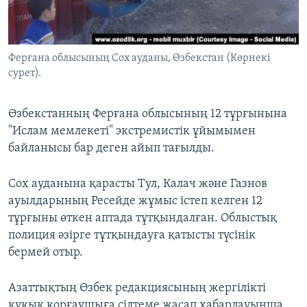
ЖАЗЫЛЫҢЫЗ
Ферғана облысының Сох ауданы, Өзбекстан (Көрнекі
сурет).
Басқа тілдерде
Өзбекстанның Ферғана облысының 12 тұрғынына
"Ислам мемлекеті" экстремистік ұйымымен
байланысы бар деген айып тағылды.
Сох ауданына қарасты Тул, Калач және Газнов
ауылдарының Ресейде жұмыс істеп келген 12
тұрғыны өткен аптада тұтқындалған. Облыстық
полиция әзірге тұтқындауға қатысты түсінік
бермей отыр.
Азаттықтың Өзбек редакциясының жергілікті
құқық қорғаушыға сілтеме жасап хабарлауынша,