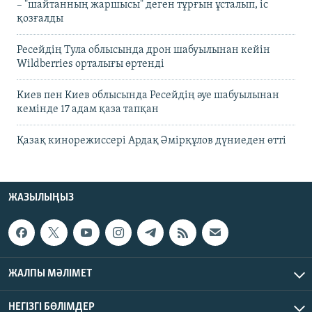
– "шайтанның жаршысы" деген тұрғын ұсталып, іс
қозғалды
Ресейдің Тула облысында дрон шабуылынан кейін
Wildberries орталығы өртенді
Киев пен Киев облысында Ресейдің әуе шабуылынан
кемінде 17 адам қаза тапқан
Қазақ кинорежиссері Ардақ Әмірқұлов дүниеден өтті
ЖАЗЫЛЫҢЫЗ
ЖАЛПЫ МӘЛІМЕТ
НЕГІЗГІ БӨЛІМДЕР