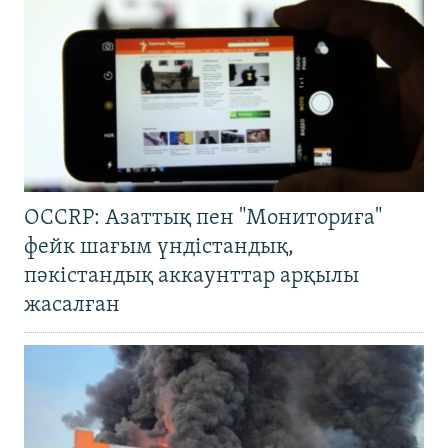
OCCRP: Азаттық пен "Мониториға"
фейк шағым үндістандық,
пәкістандық аккаунттар арқылы
жасалған