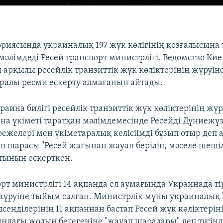
ориясында украиналық 197 жүк көлігінің қозғалысына 
мәлімдеді Ресей транспорт министрлігі. Ведомство Ки
 арқылы ресейлік транзиттік жүк көліктерінің жүруі
ралы ресми ескерту алмағанын айтады.
раина билігі ресейлік транзиттік жүк көліктерінің ж
на үкіметі таратқан мәлімдемесінде Ресейді Дүниежүз
желері мен үкіметаралық келісіімді бұзып отыр деп
ап шарасы "Ресей жағынан жауап беріліп, мәселе шешіл
тынын ескерткен.
орт министрлігі 14 ақпанда ел аумағында Украинада т
 жүруіне тыйым салған. Министрлік мұны украиналық
сенділерінің 11 ақпаннан бастап Ресей жүк көліктері
ндағы жолын бөгегеніне "жауап шаралары" деп түсінд