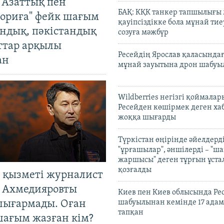
 Азаттық пен
БАҚ: КҚК танкер тапшылығы
ориға" фейк шағым
қауіпсіздікке бола мұнай тиеу
андық, пәкістандық
созуға мәжбүр
ттар арқылы
Ресейдің Ярослав қаласындағ
ан
мұнай зауытына дрон шабуы
Wildberries негізгі қоймала
Ресейден көшірмек деген ха
жоққа шығарды
Түркістан өңірінде әйелдерді
"ұрғашылар", әншілерді – "
жаршысы" деген тұрғын ұстал
қозғалды
 қызметі журналист
 Ахмедияровты
Киев пен Киев облысында Рес
шығармады. Оған
шабуылынан кемінде 17 адам
тапқан
шағым жазған кім?