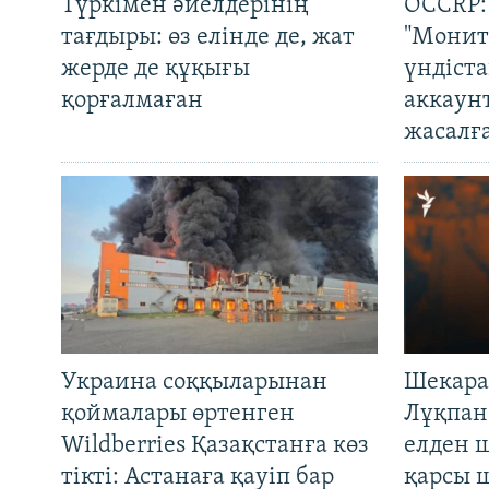
Түркімен әйелдерінің
OCCRP:
тағдыры: өз елінде де, жат
"Монит
жерде де құқығы
үндіст
қорғалмаған
аккаун
жасалғ
Украина соққыларынан
Шекара
қоймалары өртенген
Лұқпан
Wildberries Қазақстанға көз
елден 
тікті: Астанаға қауіп бар
қарсы 