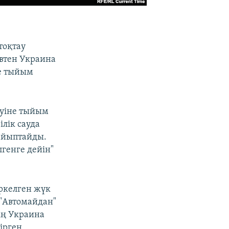
тоқтау
евтен Украина
не тыйым
үруіне тыйым
ілік сауда
 айыптайды.
генге дейін"
іркелген жүк
 "Автомайдан"
нің Украина
ірген.