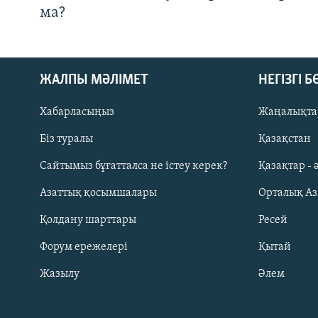
ма?
ЖАЛПЫ МӘЛІМЕТ
НЕГІЗГІ 
Хабарласыңыз
Жаңалықта
Біз туралы
Қазақстан
Русский
Сайтымыз бұғатталса не істеу керек?
Қазақтар - 
Азаттық қосымшалары
Орталық А
ЖАЗЫЛЫҢЫЗ
Қолдану шарттары
Ресей
Форум ережелері
Қытай
Жазылу
Әлем
Басқа тілдерде