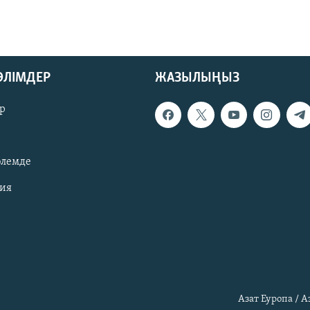
БӨЛІМДЕР
ЖАЗЫЛЫҢЫЗ
р
әлемде
зия
Азат Еуропа / 