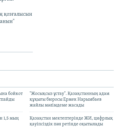
ің қозғалысын
ғанын"
ына бойкот
"Жосықсыз ұстау". Қазақстанның адам
ртпайды
құқығы бюросы Ермек Нарымбаев
жайлы мәлімдеме жасады
 1,5 мың
Қазақстан мектептерінде ЖИ, цифрлық
қауіпсіздік пән ретінде оқытылады