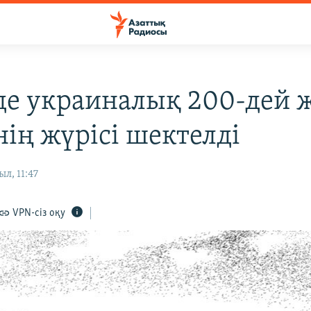
де украиналық 200-дей 
нің жүрісі шектелді
л, 11:47
VPN-сіз оқу