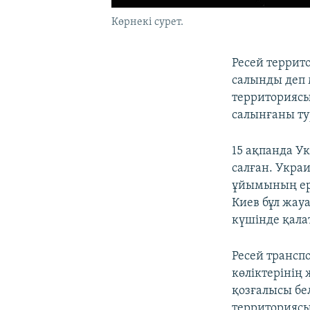
Көрнекі сурет.
Ресей террит
салынды деп 
территориясы
салынғаны ту
15 ақпанда Ук
салған. Украи
ұйымының ере
Киев бұл жау
күшінде қала
Ресей трансп
көліктерінің
қозғалысы бел
территориясы