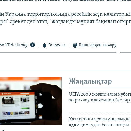
ің Украина территориясында ресейлік жүк көліктерін
ерсі" әрекет деп атап, "жағдайды мұқият бақылап отыр
VPN-сіз оқу
Follow us
Принтерден шығару
Жаңалықтар
UEFA 2030 жылғы әлем кубог
жариялау идеясынан бас та
Қазақстанда рақымшылықпен
адам қамаудан босап шықты