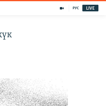
LIVE
РУС
жүк