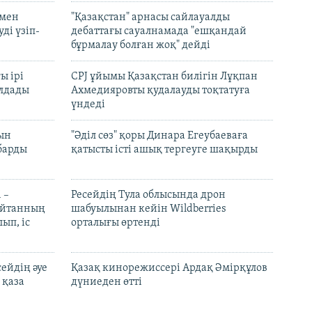
 мен
"Қазақстан" арнасы сайлауалды
ді үзіп-
дебаттағы сауалнамада "ешқандай
бұрмалау болған жоқ" дейді
ы ірі
CPJ ұйымы Қазақстан билігін Лұқпан
лдады
Ахмедияровты қудалауды тоқтатуға
үндеді
рын
"Әділ сөз" қоры Динара Егеубаеваға
барды
қатысты істі ашық тергеуге шақырды
 –
Ресейдің Тула облысында дрон
шайтанның
шабуылынан кейін Wildberries
ып, іс
орталығы өртенді
ейдің әуе
Қазақ кинорежиссері Ардақ Әмірқұлов
 қаза
дүниеден өтті