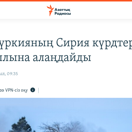
үркияның Сирия күрдте
лына алаңдайды
ыл, 09:35
VPN-сіз оқу