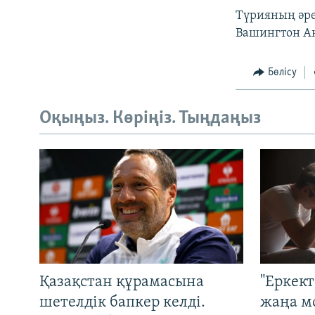
Түрияның әре
Вашингтон А
Бөлісу
Оқыңыз. Көріңіз. Тыңдаңыз
Қазақстан құрамасына
"Еркек
шетелдік бапкер келді.
жаңа м