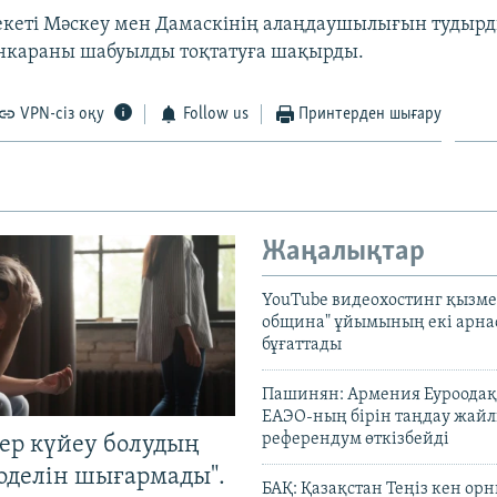
кеті Мәскеу мен Дамаскінің алаңдаушылығын тудырд
нкараны шабуылды тоқтатуға шақырды.
VPN-сіз оқу
Follow us
Принтерден шығару
Жаңалықтар
YouTube видеохостинг қызмет
община" ұйымының екі арн
бұғаттады
Пашинян: Армения Еуроодақ
ЕАЭО-ның бірін таңдау жай
референдум өткізбейді
тер күйеу болудың
оделін шығармады".
БАҚ: Қазақстан Теңіз кен ор