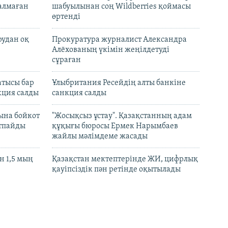
талмаған
шабуылынан соң Wildberries қоймасы
өртенді
рудан оқ
Прокуратура журналист Александра
Алёхованың үкімін жеңілдетуді
сұраған
атысы бар
Ұлыбритания Ресейдің алты банкіне
кция салды
санкция салды
ына бойкот
"Жосықсыз ұстау". Қазақстанның адам
ртпайды
құқығы бюросы Ермек Нарымбаев
жайлы мәлімдеме жасады
 1,5 мың
Қазақстан мектептерінде ЖИ, цифрлық
қауіпсіздік пән ретінде оқытылады