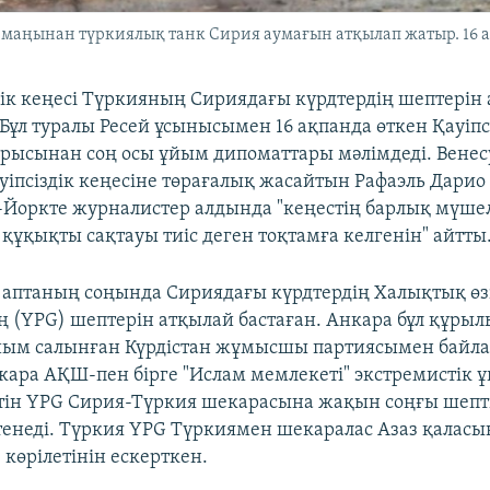
аңынан түркиялық танк Сирия аумағын атқылап жатыр. 16 а
дік кеңесі Түркияның Сириядағы күрдтердің шептерін
Бұл туралы Ресей ұсынысымен 16 ақпанда өткен Қауіпс
ырысынан соң осы ұйым дипоматтары мәлімдеді. Вене
ауіпсіздік кеңесіне төрағалық жасайтын Рафаэль Дари
Йоркте журналистер алдында "кеңестің барлық мүше
құқықты сақтауы тиіс деген тоқтамға келгенін" айтты
 аптаның соңында Сириядағы күрдтердің Халықтық өзі
 (YPG) шептерін атқылай бастаған. Анкара бұл құры
йым салынған Күрдістан жұмысшы партиясымен байла
нкара АҚШ-пен бірге "Ислам мемлекеті" экстремистік
тін YPG Сирия-Түркия шекарасына жақын соңғы шепті
птенеді. Түркия YPG Түркиямен шекаралас Азаз қаласы
 көрілетінін ескерткен.