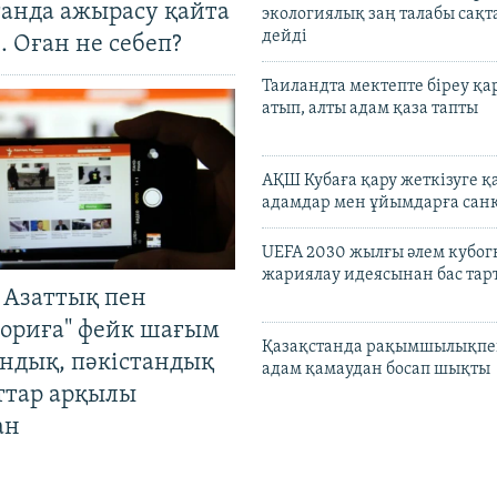
танда ажырасу қайта
экологиялық заң талабы сақ
дейді
. Оған не себеп?
Таиландта мектепте біреу қа
атып, алты адам қаза тапты
АҚШ Кубаға қару жеткізуге қ
адамдар мен ұйымдарға сан
UEFA 2030 жылғы әлем кубог
жариялау идеясынан бас та
 Азаттық пен
ориға" фейк шағым
Қазақстанда рақымшылықпен
андық, пәкістандық
адам қамаудан босап шықты
ттар арқылы
ан