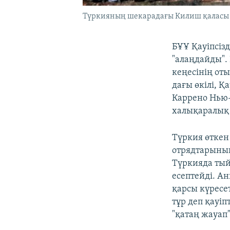
Түркияның шекарадағы Килиш қаласы м
БҰҰ Қауіпсіз
"алаңдайды". 
кеңесінің от
дағы өкілі, Қ
Каррено Нью-
халықаралық 
Түркия өткен
отрядтарының
Түркияда ты
есептейді. А
қарсы күресе
тұр деп қауі
"қатаң жауап"