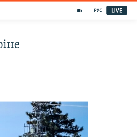
LIVE
РУС
ріне