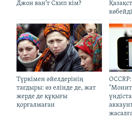
Джон ван’т Схип кім?
Қазақс
көбейді
Түркімен әйелдерінің
OCCRP:
тағдыры: өз елінде де, жат
"Монит
жерде де құқығы
үндіст
қорғалмаған
аккаун
жасалғ