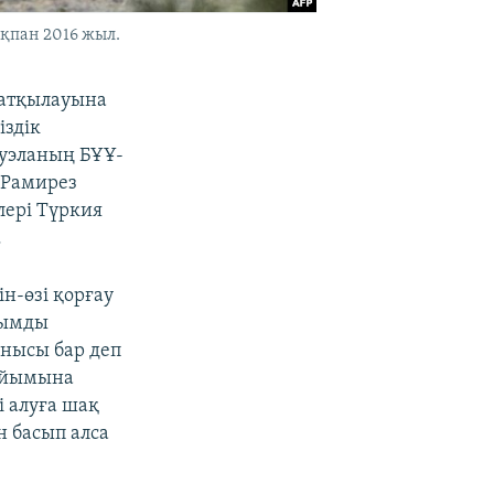
қпан 2016 жыл.
 атқылауына
іздік
суэланың БҰҰ-
о Рамирез
лері Түркия
.
н-өзі қорғау
лымды
нысы бар деп
 ұйымына
 алуға шақ
н басып алса