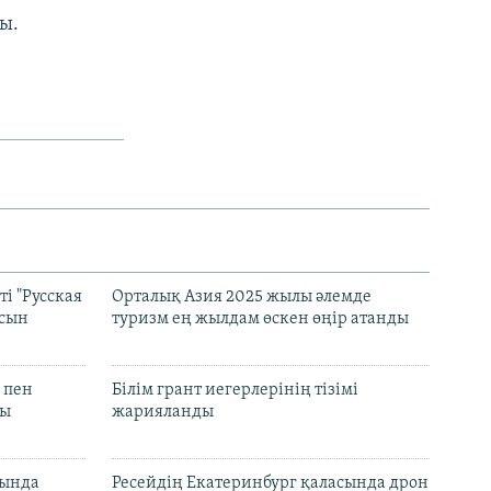
ы.
і "Русская
Орталық Азия 2025 жылы әлемде
асын
туризм ең жылдам өскен өңір атанды
 пен
Білім грант иегерлерінің тізімі
лы
жарияланды
нында
Ресейдің Екатеринбург қаласында дрон