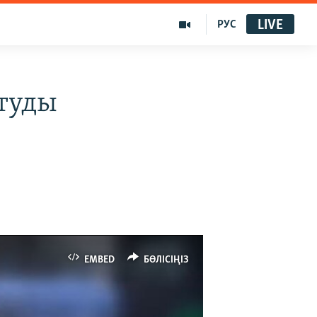
LIVE
РУС
атуды
EMBED
БӨЛІСІҢІЗ