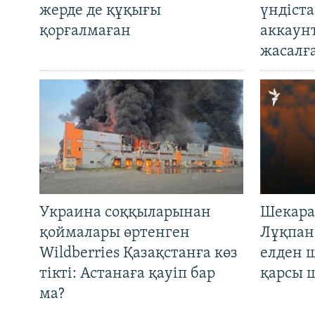
жерде де құқығы
үндіст
қорғалмаған
аккаун
жасалғ
Украина соққыларынан
Шекара
қоймалары өртенген
Лұқпан
Wildberries Қазақстанға көз
елден 
тікті: Астанаға қауіп бар
қарсы 
ма?