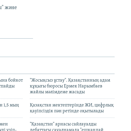
ы" және
ына бойкот
"Жосықсыз ұстау". Қазақстанның адам
ртпайды
құқығы бюросы Ермек Нарымбаев
жайлы мәлімдеме жасады
 1,5 мың
Қазақстан мектептерінде ЖИ, цифрлық
қауіпсіздік пән ретінде оқытылады
 мен
"Қазақстан" арнасы сайлауалды
ді үзіп-
дебаттағы сауалнамада "ешқандай