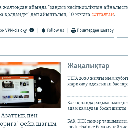
в желтоқсан айында "заңсыз кәсіпкерлікпен айналыст
ыра қолданды" деп айыпталып, 10 жылға
сотталған
.
VPN-сіз оқу
Follow us
Принтерден шығару
Жаңалықтар
UEFA 2030 жылғы әлем кубог
жариялау идеясынан бас та
Қазақстанда рақымшылықпен
адам қамаудан босап шықты
 Азаттық пен
БАҚ: КҚК танкер тапшылығы
ориға" фейк шағым
қауіпсіздікке бола мұнай тиеу