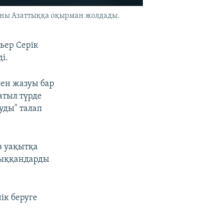
еоны Азаттыққа оқырман жолдады.
EMBED
БӨЛІСІҢІЗ
ьер Серік
і.
ген жазуы бар
атыл түрде
уды" талап
з уақытқа
 шыққандарды
ік беруге