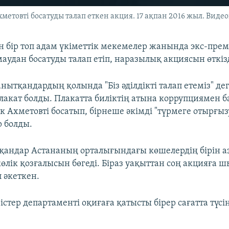
метовті босатуды талап еткен акция. 17 ақпан 2016 жыл. Вид
ін бір топ адам үкіметтік мекемелер жанында экс-прем
аудан босатуды талап етіп, наразылық акциясын өткізд
нытқандардың қолында "Біз әділдікті талап етеміз" де
плакат болды. Плакатта биліктің атына коррупциямен б
ік Ахметовті босатып, бірнеше әкімді "түрмеге отырғыз
р болды.
андар Астананың орталығындағы көшелердің бірін а
көлік қозғалысын бөгеді. Біраз уақыттан соң акцияға
 әкеткен.
істер департаменті оқиғаға қатысты бірер сағатта түсін