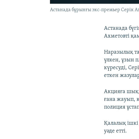
Астанада бұрынғы экс-премьер Серік Ах
Астанада бүг
Ахметовті қам
Наразылық та
үлкен, ұзын 
күресуді, Сер
еткен жазула
Акцияға шыққ
ғана жауып, 
полиция ұстап
Қалалық ішкі 
уәде етті.