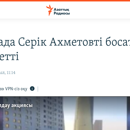
ада Серік Ахметовті бос
етті
л, 11:14
VPN-сіз оқу
олдау акциясы