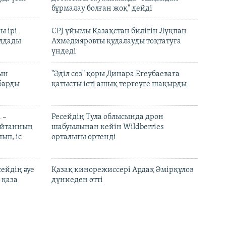
бұрмалау болған жоқ" дейді
ы ірі
CPJ ұйымы Қазақстан билігін Лұқпан
лдады
Ахмедияровты қудалауды тоқтатуға
үндеді
рын
"Әділ сөз" қоры Динара Егеубаеваға
барды
қатысты істі ашық тергеуге шақырды
 –
Ресейдің Тула облысында дрон
шайтанның
шабуылынан кейін Wildberries
ып, іс
орталығы өртенді
ейдің әуе
Қазақ кинорежиссері Ардақ Әмірқұлов
 қаза
дүниеден өтті