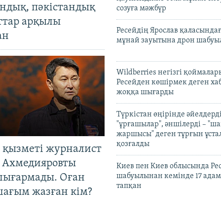
андық, пәкістандық
созуға мәжбүр
ттар арқылы
Ресейдің Ярослав қаласындағ
ан
мұнай зауытына дрон шабуы
Wildberries негізгі қоймала
Ресейден көшірмек деген ха
жоққа шығарды
Түркістан өңірінде әйелдерді
"ұрғашылар", әншілерді – "
жаршысы" деген тұрғын ұстал
қозғалды
 қызметі журналист
 Ахмедияровты
Киев пен Киев облысында Рес
шығармады. Оған
шабуылынан кемінде 17 адам
тапқан
шағым жазған кім?