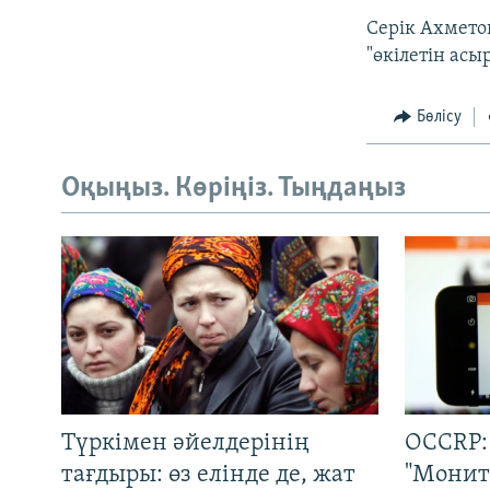
Серік Ахмето
"өкілетін ас
Бөлісу
Оқыңыз. Көріңіз. Тыңдаңыз
Түркімен әйелдерінің
OCCRP:
тағдыры: өз елінде де, жат
"Монит