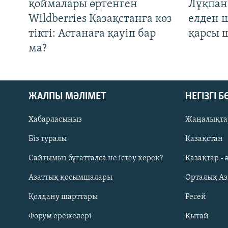
қоймалары өртенген
Лұқпан
Wildberries Қазақстанға көз
елден 
тікті: Астанаға қауіп бар
қарсы 
ма?
ЖАЛПЫ МӘЛІМЕТ
НЕГІЗГІ 
Хабарласыңыз
Жаңалықта
Біз туралы
Қазақстан
Русский
Сайтымыз бұғатталса не істеу керек?
Қазақтар - 
Азаттық қосымшалары
Орталық А
ЖАЗЫЛЫҢЫЗ
Қолдану шарттары
Ресей
Форум ережелері
Қытай