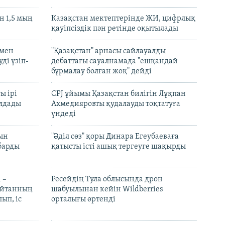
 1,5 мың
Қазақстан мектептерінде ЖИ, цифрлық
қауіпсіздік пән ретінде оқытылады
 мен
"Қазақстан" арнасы сайлауалды
ді үзіп-
дебаттағы сауалнамада "ешқандай
бұрмалау болған жоқ" дейді
ы ірі
CPJ ұйымы Қазақстан билігін Лұқпан
лдады
Ахмедияровты қудалауды тоқтатуға
үндеді
рын
"Әділ сөз" қоры Динара Егеубаеваға
барды
қатысты істі ашық тергеуге шақырды
 –
Ресейдің Тула облысында дрон
шайтанның
шабуылынан кейін Wildberries
ып, іс
орталығы өртенді