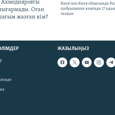
 Ахмедияровты
Киев пен Киев облысында Рес
шығармады. Оған
шабуылынан кемінде 17 адам
тапқан
шағым жазған кім?
БӨЛІМДЕР
ЖАЗЫЛЫҢЫЗ
р
әлемде
зия