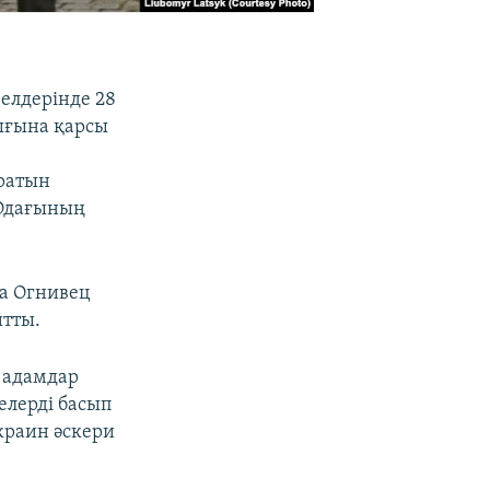
елдерінде 28
ығына қарсы
ұратын
 Одағының
а Огнивец
йтты.
ы адамдар
лерді басып
украин әскери