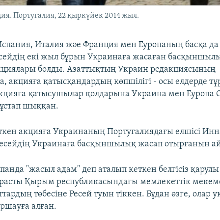
я. Португалия, 22 қыркүйек 2014 жыл.
Испания, Италия жәе Франция мен Еуропаның басқа да 
есейдің екі жыл бұрын Украинаға жасаған басқыншыл
кциялары болды. Азаттықтың Украин редакциясының
, акцияға қатысқандардың көпшілігі - осы елдерде т
кцияға қатысушылар қолдарына Украина мен Еуропа
 ұстап шыққан.
ткен акцияға Украинаның Португалиядағы елшісі Инн
Ресейдің Украинаға басқыншылық жасап отырғанын а
панда "жасыл адам" деп аталып кеткен белгісіз қарул
расты Қырым республикасындағы мемлекеттік мекеме
тардың төбесіне Ресей туын тіккен. Бұдан өзге, олар 
оршауға алған.