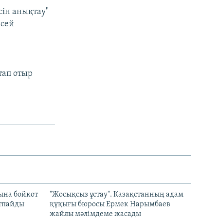
ін анықтау"
есей
тап отыр
ына бойкот
"Жосықсыз ұстау". Қазақстанның адам
ртпайды
құқығы бюросы Ермек Нарымбаев
жайлы мәлімдеме жасады