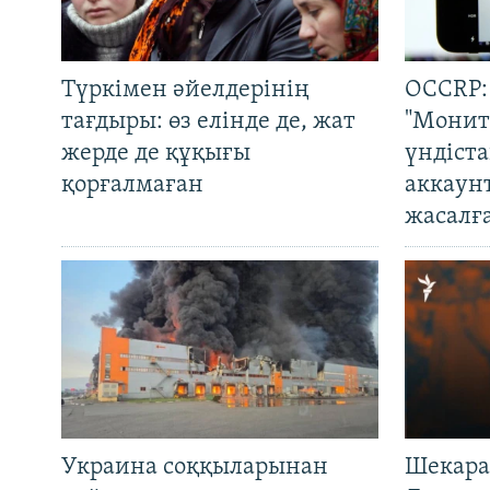
Түркімен әйелдерінің
OCCRP:
тағдыры: өз елінде де, жат
"Монит
жерде де құқығы
үндіст
қорғалмаған
аккаун
жасалғ
Украина соққыларынан
Шекара