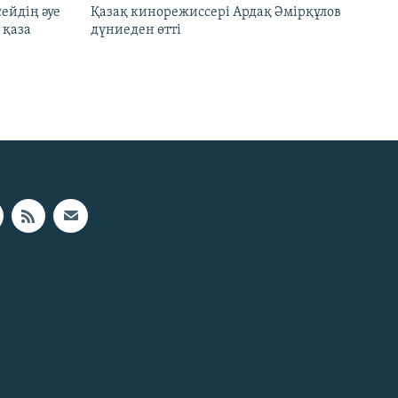
ейдің әуе
Қазақ кинорежиссері Ардақ Әмірқұлов
 қаза
дүниеден өтті