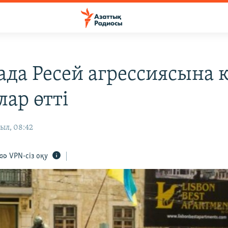
ада Ресей агрессиясына 
лар өтті
ыл, 08:42
VPN-сіз оқу