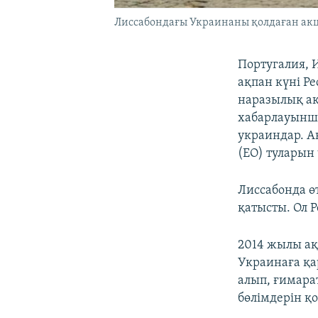
Лиссабондағы Украинаны қолдаған акци
Португалия, 
ақпан күні Р
наразылық а
хабарлауынша
украиндар. А
(ЕО) туларын
Лиссабонда ө
қатысты. Ол 
2014 жылы ақ
Украинаға қа
алып, ғимарат
бөлімдерін қ