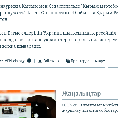
 наурызда Қырым мен Севастопольде "Қырым мәртебес
рендум өткізілген. Оның нәтижесі бойынша Қырым Р
ген.
пен Батыс елдерінің Украина шығысындағы ресейшіл
ді қолдап отыр және украин территориясында әскер ұс
н жоққа шығарады.
VPN-сіз оқу
Follow us
Принтерден шығару
Жаңалықтар
UEFA 2030 жылғы әлем кубог
жариялау идеясынан бас та