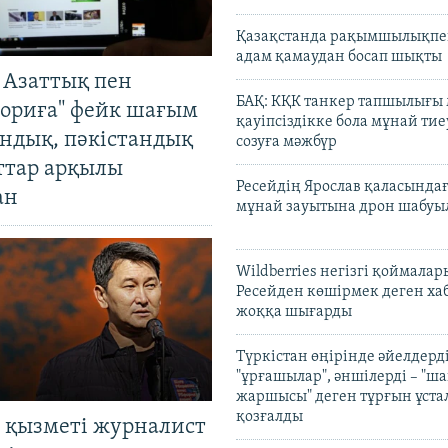
Қазақстанда рақымшылықпен
адам қамаудан босап шықты
 Азаттық пен
БАҚ: КҚК танкер тапшылығы
ориға" фейк шағым
қауіпсіздікке бола мұнай тиеу
андық, пәкістандық
созуға мәжбүр
ттар арқылы
Ресейдің Ярослав қаласындағ
ан
мұнай зауытына дрон шабуы
Wildberries негізгі қоймала
Ресейден көшірмек деген ха
жоққа шығарды
Түркістан өңірінде әйелдерді
"ұрғашылар", әншілерді – "
жаршысы" деген тұрғын ұстал
қозғалды
 қызметі журналист