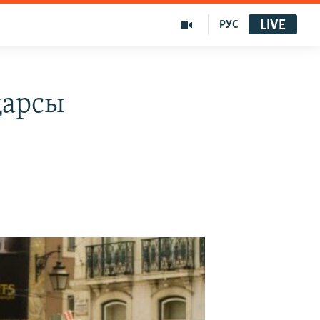
LIVE
РУС
қарсы