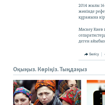
2014 жылы 16
жөнінде рефе
құрамына кір
Мәскеу Киев 
сепаратистер
деген айыбы
Бөлісу
Оқыңыз. Көріңіз. Тыңдаңыз