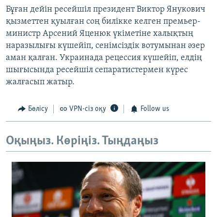
Бұған дейін ресейшіл президент Виктор Янукович
қызметтен қуылған соң билікке келген премьер-
министр Арсений Яценюк үкіметіне халықтың
наразылығы күшейіп, сенімсіздік вотумынан әзер
аман қалған. Украинада рецессия күшейіп, елдің
шығысында ресейшіл сепаратистермен күрес
жалғасып жатыр.
Бөлісу
VPN-сіз оқу
Follow us
Оқыңыз. Көріңіз. Тыңдаңыз