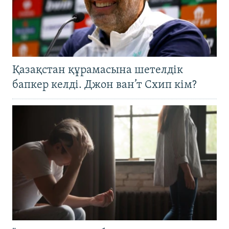
Қазақстан құрамасына шетелдік
бапкер келді. Джон ван’т Схип кім?