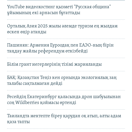
YouTube видеохостинг қызметі "Русская община"
ұйымының екі арнасын бұғаттады
Орталық Азия 2025 жылы әлемде туризм ең жылдам
өскен өңір атанды
Пашинян: Армения Еуроодақ пен ЕАЭО-ның бірін
таңдау жайлы референдум өткізбейді
Білім грант иегерлерінің тізімі жарияланды
БАҚ: Қазақстан Теңіз кен орнында экологиялық заң
талабы сақталмаған дейді
Ресейдің Екатеринбург қаласында дрон шабуылынан
соң Wildberries қоймасы өртенді
Таиландта мектепте біреу қарудан оқ атып, алты адам
қаза тапты