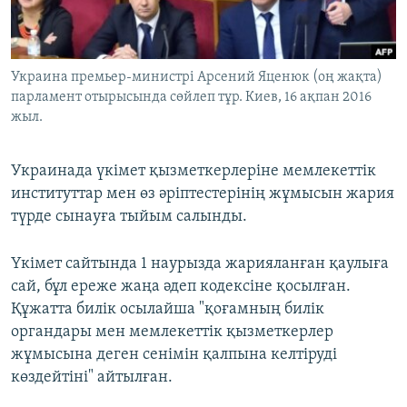
ЖАЗЫЛЫҢЫЗ
Украина премьер-министрі Арсений Яценюк (оң жақта)
парламент отырысында сөйлеп тұр. Киев, 16 ақпан 2016
Басқа тілдерде
жыл.
Украинада үкімет қызметкерлеріне мемлекеттік
институттар мен өз әріптестерінің жұмысын жария
түрде сынауға тыйым салынды.
Үкімет сайтында 1 наурызда жарияланған қаулыға
сай, бұл ереже жаңа әдеп кодексіне қосылған.
Құжатта билік осылайша "қоғамның билік
органдары мен мемлекеттік қызметкерлер
жұмысына деген сенімін қалпына келтіруді
көздейтіні" айтылған.