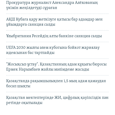
Прокуратура журналист Александра Алёхованың
үкімін жеңілдетуді сұраған
АҚШ Кубаға қару жеткізуге қатысы бар адамдар мен
ұйымдарға санкция салды
Ұлыбритания Ресейдің алты банкіне санкция салды
UEFA 2030 жылғы әлем кубогына бойкот жариялау
идеясынан бас тартпайды
"Жосықсыз ұстау". Қазақстанның адам құқығы бюросы
Ермек Нарымбаев жайлы мәлімдеме жасады
Қазақстанда рақымшылықпен 1,5 мың адам қамаудан
босап шықты
Қазақстан мектептерінде ЖИ, цифрлық қауіпсіздік пән
ретінде оқытылады