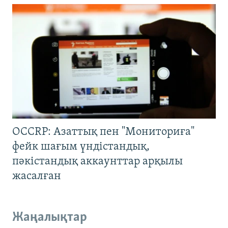
OCCRP: Азаттық пен "Мониториға"
фейк шағым үндістандық,
пәкістандық аккаунттар арқылы
жасалған
Жаңалықтар