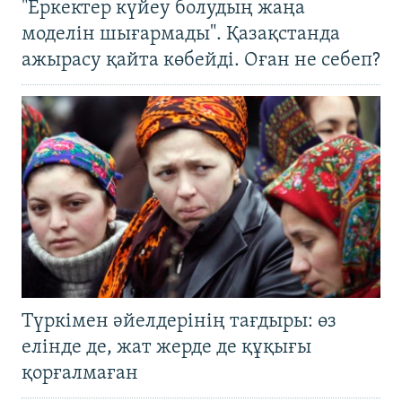
"Еркектер күйеу болудың жаңа
моделін шығармады". Қазақстанда
ажырасу қайта көбейді. Оған не себеп?
Түркімен әйелдерінің тағдыры: өз
елінде де, жат жерде де құқығы
қорғалмаған