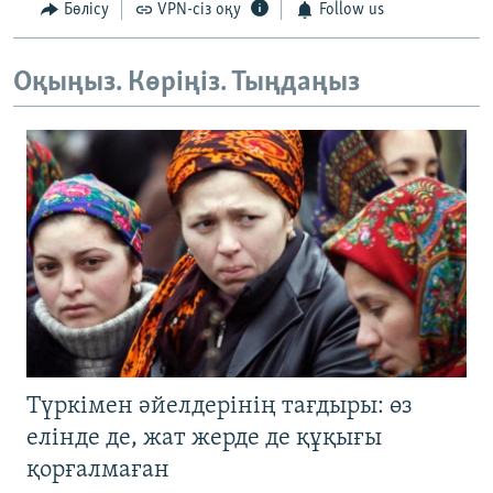
Бөлісу
VPN-сіз оқу
Follow us
Оқыңыз. Көріңіз. Тыңдаңыз
Түркімен әйелдерінің тағдыры: өз
елінде де, жат жерде де құқығы
қорғалмаған