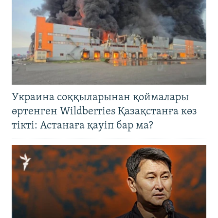
Украина соққыларынан қоймалары
өртенген Wildberries Қазақстанға көз
тікті: Астанаға қауіп бар ма?