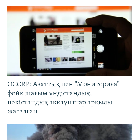
OCCRP: Азаттық пен "Мониториға"
фейк шағым үндістандық,
пәкістандық аккаунттар арқылы
жасалған