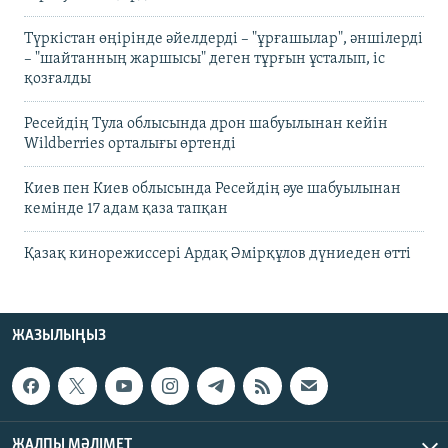
Түркістан өңірінде әйелдерді – "ұрғашылар", әншілерді
– "шайтанның жаршысы" деген тұрғын ұсталып, іс
қозғалды
Ресейдің Тула облысында дрон шабуылынан кейін
Wildberries орталығы өртенді
Киев пен Киев облысында Ресейдің әуе шабуылынан
кемінде 17 адам қаза тапқан
Қазақ кинорежиссері Ардақ Әмірқұлов дүниеден өтті
ЖАЗЫЛЫҢЫЗ
ЖАЛПЫ МӘЛІМЕТ