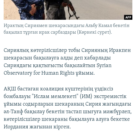
ЖАЗЫЛЫҢЫЗ
Ирактың Сириямен шекарасындағы Альбу Камал бекетін
бақылап тұрған ирак сарбаздары (Көрнекі сурет).
Басқа тілдерде
Сириялық көтерілісшілер тобы Сирияның Иракпен
шекарасын бақылауға алды деп хабарлады
Сириядағы қақтығысты бақылайтын Syrian
Observatory for Human Rights ұйымы.
АҚШ бастаған коалиция күштерінің үздіксіз
бомбалауы "Ислам мемлекеті" (ИМ) экстремистік
ұйымы содырларын шекараның Сирия жағындағы
әл-Танф бақылау бекетін тастап шығуға мәжбүрлеп,
көтерілісшілер шекараны бақылауға алуға бекетке
Иордания жағынан кірген.