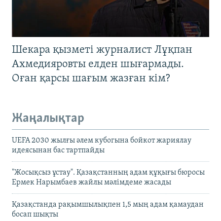
Шекара қызметі журналист Лұқпан
Ахмедияровты елден шығармады.
Оған қарсы шағым жазған кім?
Жаңалықтар
UEFA 2030 жылғы әлем кубогына бойкот жариялау
идеясынан бас тартпайды
"Жосықсыз ұстау". Қазақстанның адам құқығы бюросы
Ермек Нарымбаев жайлы мәлімдеме жасады
Қазақстанда рақымшылықпен 1,5 мың адам қамаудан
босап шықты