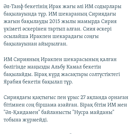
Әл-Танф бекетінің Ирак жағы әлі ИМ содырлары
бақылауында тұр. ИМ шекараның Сириядағы
жағын бақылауды 2015 жылы мамырда Сирия
үкіметі әскерінен тартып алған. Сиия әскері
осылайша Иракпен шекарадағы соңғы
бақылауынан айырылған.
ИМ Сирияның Иракпен шекарасының қалған
бөлігінде маңызды Альбу Камал бекетін
бақылайды. Бірақ күрд жасақтары солтүстіктегі
Ярабия бекетін бақылап тұр.
Сириядағы қақтығыс пен ұрыс 27 ақпанда орнаған
бітімнен соң біршама азайған. Бірақ бітім ИМ мен
"Әл-Қаидамен" байланысты "Нусра майданы"
тобына жүрмейді.