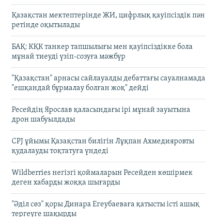
Қазақстан мектептерінде ЖИ, цифрлық қауіпсіздік пән
ретінде оқытылады
БАҚ: КҚК танкер тапшылығы мен қауіпсіздікке бола
мұнай тиеуді үзіп-созуға мәжбүр
"Қазақстан" арнасы сайлауалды дебаттағы сауалнамада
"ешқандай бұрмалау болған жоқ" дейді
Ресейдің Ярослав қаласындағы ірі мұнай зауытына
дрон шабуылдады
CPJ ұйымы Қазақстан билігін Лұқпан Ахмедияровты
қудалауды тоқтатуға үндеді
Wildberries негізгі қоймаларын Ресейден көшірмек
деген хабарды жоққа шығарды
"Әділ сөз" қоры Динара Егеубаеваға қатысты істі ашық
тергеуге шақырды