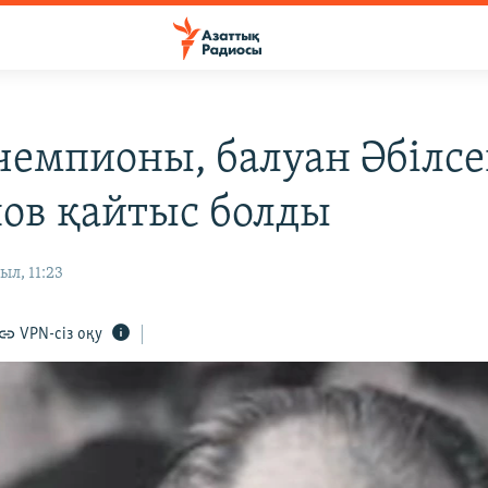
чемпионы, балуан Әбілсе
ов қайтыс болды
ыл, 11:23
VPN-сіз оқу