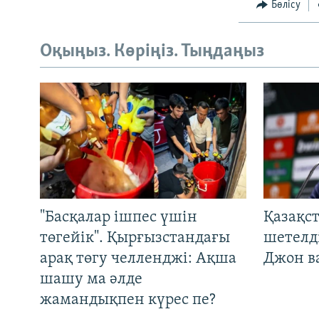
Бөлісу
Оқыңыз. Көріңіз. Тыңдаңыз
"Басқалар ішпес үшін
Қазақс
төгейік". Қырғызстандағы
шетелді
арақ төгу челленджі: Ақша
Джон ва
шашу ма әлде
жамандықпен күрес пе?