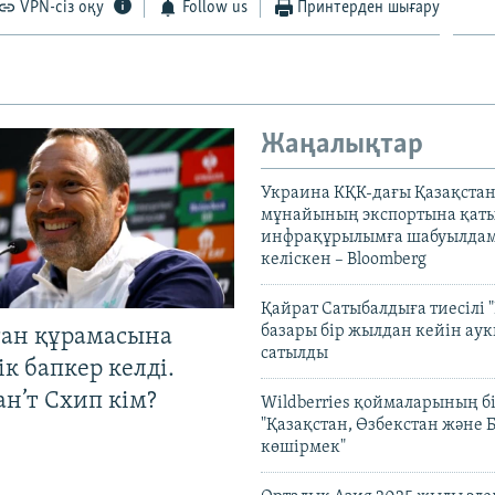
VPN-сіз оқу
Follow us
Принтерден шығару
Жаңалықтар
Украина КҚК-дағы Қазақста
мұнайының экспортына қаты
инфрақұрылымға шабуылдам
келіскен – Bloomberg
Қайрат Сатыбалдыға тиесілі "
базары бір жылдан кейін ау
тан құрамасына
сатылды
к бапкер келді.
н’т Схип кім?
Wildberries қоймаларының бі
"Қазақстан, Өзбекстан және 
көшірмек"