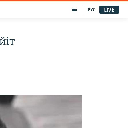
LIVE
РУС
йіт