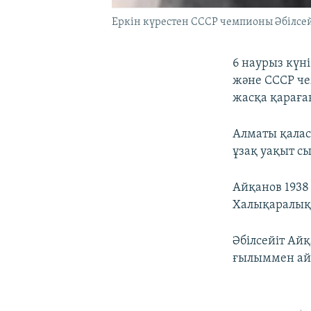
Еркін күрестен СССР чемпионы Әбілсей
6 наурыз күн
және СССР че
жасқа қараға
Алматы қалас
ұзақ уақыт с
Айқанов 1938
Халықаралық 
Әбілсейіт Ай
ғылыммен ай