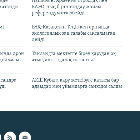
емде
Пашинян: Армения Еуроодақ пен
р атанды
ЕАЭО-ның бірін таңдау жайлы
референдум өткізбейді
мі
БАҚ: Қазақстан Теңіз кен орнында
экологиялық заң талабы сақталмаған
дейді
сында дрон
Таиландта мектепте біреу қарудан оқ
 қоймасы
атып, алты адам қаза тапты
ксандра
АҚШ Кубаға қару жеткізуге қатысы бар
уді
адамдар мен ұйымдарға санкция салды