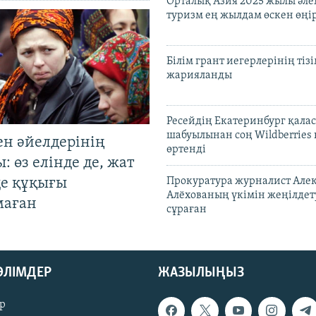
Орталық Азия 2025 жылы әл
туризм ең жылдам өскен өңі
Білім грант иегерлерінің тізі
жарияланды
Ресейдің Екатеринбург қала
шабуылынан соң Wildberries
ен әйелдерінің
өртенді
: өз елінде де, жат
де құқығы
Прокуратура журналист Але
Алёхованың үкімін жеңілдет
маған
сұраған
БӨЛІМДЕР
ЖАЗЫЛЫҢЫЗ
р