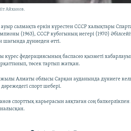
іт Айханов.
і ауыр салмақта еркін күрестен СССР халықтары Спа
мпионы (1963), СССР кубогының иегері (1970) Әбілсейі
н шағында дүниеден өтті.
ы күрес федерациясының баспасөз қызметі хабарлау
ырқаттанып, төсек тартып жатқан.
 жылы Алматы облысы Сарқан ауданында дүниеге кел
дәрежедегі спорт шебері.
қанов cпорттық карьерасын аяқтаған соң бапкерлікпен
налысқан.