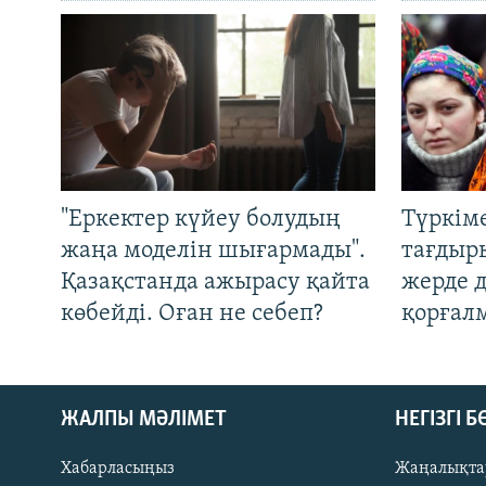
"Еркектер күйеу болудың
Түркім
жаңа моделін шығармады".
тағдыры
Қазақстанда ажырасу қайта
жерде 
көбейді. Оған не себеп?
қорғал
ЖАЛПЫ МӘЛІМЕТ
НЕГІЗГІ 
Хабарласыңыз
Жаңалықта