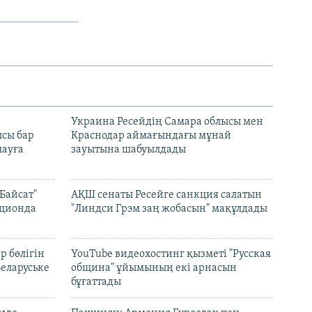
н
Украина Ресейдің Самара облысы мен
сы бар
Краснодар аймағындағы мұнай
ауға
зауытына шабуылдады
Байсат"
АҚШ сенаты Ресейге санкция салатын
кционда
"Линдси Грэм заң жобасын" мақұлдады
р бөлігін
YouTube видеохостинг қызметі "Русская
Беларуське
община" ұйымының екі арнасын
бұғаттады