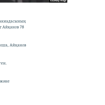
ртакиадасының
т Айқанов 78
ынша, Айқанов
ген.
 және