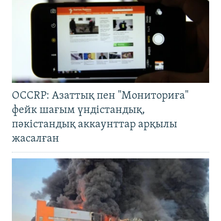
OCCRP: Азаттық пен "Мониториға"
фейк шағым үндістандық,
пәкістандық аккаунттар арқылы
жасалған