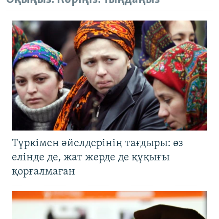
Түркімен әйелдерінің тағдыры: өз
елінде де, жат жерде де құқығы
қорғалмаған