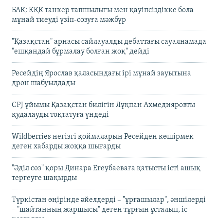
БАҚ: КҚК танкер тапшылығы мен қауіпсіздікке бола
мұнай тиеуді үзіп-созуға мәжбүр
"Қазақстан" арнасы сайлауалды дебаттағы сауалнамада
"ешқандай бұрмалау болған жоқ" дейді
Ресейдің Ярослав қаласындағы ірі мұнай зауытына
дрон шабуылдады
CPJ ұйымы Қазақстан билігін Лұқпан Ахмедияровты
қудалауды тоқтатуға үндеді
Wildberries негізгі қоймаларын Ресейден көшірмек
деген хабарды жоққа шығарды
"Әділ сөз" қоры Динара Егеубаеваға қатысты істі ашық
тергеуге шақырды
Түркістан өңірінде әйелдерді – "ұрғашылар", әншілерді
– "шайтанның жаршысы" деген тұрғын ұсталып, іс