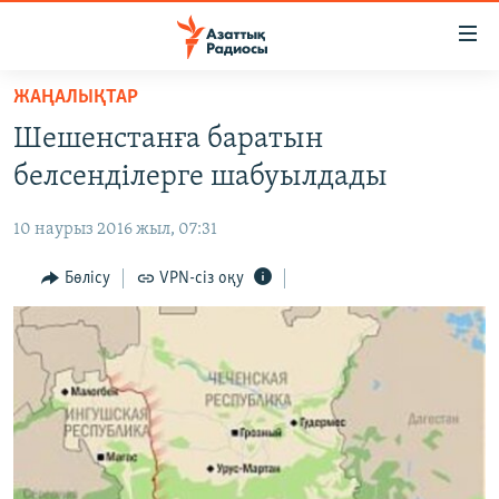
Accessibility
links
Skip
ЖАҢАЛЫҚТАР
to
ЖАҢАЛЫҚТАР
Шешенстанға баратын
main
САЯСАТ
content
белсенділерге шабуылдады
AZATTYQTV
Skip
to
10 наурыз 2016 жыл, 07:31
ҚАҢТАР ОҚИҒАСЫ
main
АДАМ ҚҰҚЫҚТАРЫ
Бөлісу
VPN-сіз оқу
Navigation
Skip
ӘЛЕУМЕТ
to
ӘЛЕМ
Search
АРНАЙЫ ЖОБАЛАР
Русский