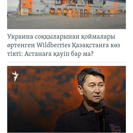
Украина соққыларынан қоймалары
өртенген Wildberries Қазақстанға көз
тікті: Астанаға қауіп бар ма?