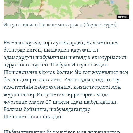
ЖАЗЫЛЫҢЫЗ
Ингушетия мен Шешенстан картасы (Көрнекі сурет).
Басқа тілдерде
Ресейлік құқық қорғаушылардың мәліметінше,
бетперде киген, пышақпен қаруланған
адамдардың шабуылынан шетелдік екі журналист
ауруханаға түскен. Шабуыл Ингушетиядан
Шешенстанға кірмек болған бір топ журналист пен
белсенділерге жасалған. Азаптаудың алдын алу
комитетінің хабарлауынша, қызметкерлері мен
журналистер Ингушетия территориясында
жүргенде оларға 20 шақты адам шабуылдаған.
Болжам бойынша, шабуылдағандар
Шешенстаннан шыққан.
Шабуылдағандар белсенділер мен журналистер