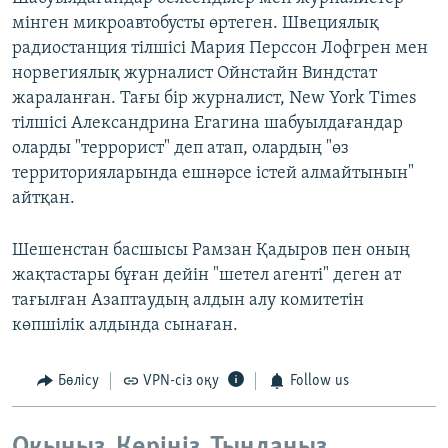
мінген микроавтобусты өртеген. Швециялық
радиостанция тілшісі Мария Перссон Лофгрен мен
норвегиялық журналист Ойнстайн Виндстат
жараланған. Тағы бір журналист, New York Times
тілшісі Александрина Егагина шабуылдағандар
оларды "террорист" деп атап, олардың "өз
территорияларында ешнәрсе істей алмайтынын"
айтқан.
Шешенстан басшысы Рамзан Қадыров пен оның
жақтастары бұған дейін "шетел агенті" деген ат
тағылған Азаптаудың алдын алу комитетін
көпшілік алдында сынаған.
Бөлісу
VPN-сіз оқу
Follow us
Оқыңыз. Көріңіз. Тыңдаңыз