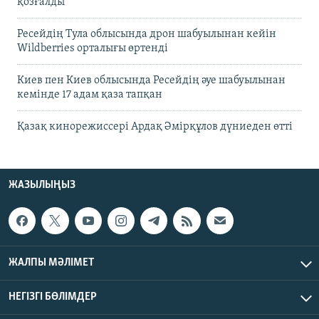
қозғалды
Ресейдің Тула облысында дрон шабуылынан кейін
Wildberries орталығы өртенді
Киев пен Киев облысында Ресейдің әуе шабуылынан
кемінде 17 адам қаза тапқан
Қазақ кинорежиссері Ардақ Әмірқұлов дүниеден өтті
ЖАЗЫЛЫҢЫЗ
ЖАЛПЫ МӘЛІМЕТ
НЕГІЗГІ БӨЛІМДЕР