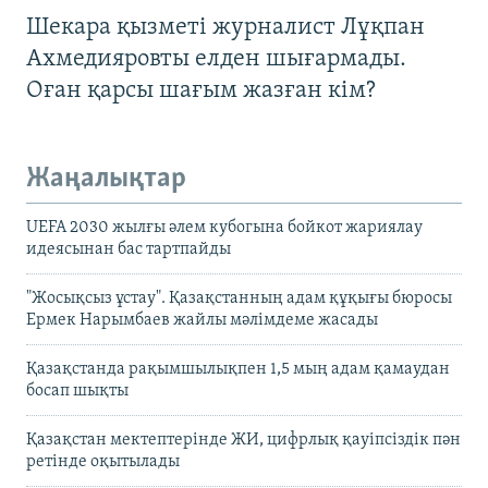
Шекара қызметі журналист Лұқпан
Ахмедияровты елден шығармады.
Оған қарсы шағым жазған кім?
Жаңалықтар
UEFA 2030 жылғы әлем кубогына бойкот жариялау
идеясынан бас тартпайды
"Жосықсыз ұстау". Қазақстанның адам құқығы бюросы
Ермек Нарымбаев жайлы мәлімдеме жасады
Қазақстанда рақымшылықпен 1,5 мың адам қамаудан
босап шықты
Қазақстан мектептерінде ЖИ, цифрлық қауіпсіздік пән
ретінде оқытылады