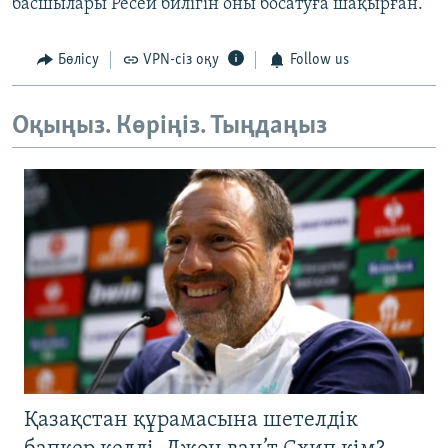
басшылары Ресей билігін оны босатуға шақырған.
Бөлісу
VPN-сіз оқу
Follow us
Оқыңыз. Көріңіз. Тыңдаңыз
Қазақстан құрамасына шетелдік