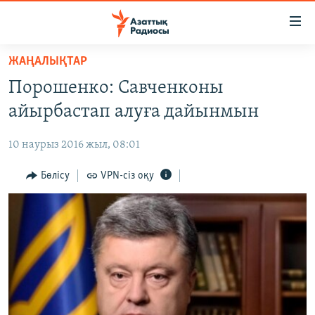
Accessibility
links
Skip
ЖАҢАЛЫҚТАР
to
ЖАҢАЛЫҚТАР
Порошенко: Савченконы
main
САЯСАТ
content
айырбастап алуға дайынмын
AZATTYQTV
Skip
to
10 наурыз 2016 жыл, 08:01
ҚАҢТАР ОҚИҒАСЫ
main
АДАМ ҚҰҚЫҚТАРЫ
Бөлісу
VPN-сіз оқу
Navigation
Skip
ӘЛЕУМЕТ
to
ӘЛЕМ
Search
АРНАЙЫ ЖОБАЛАР
Русский