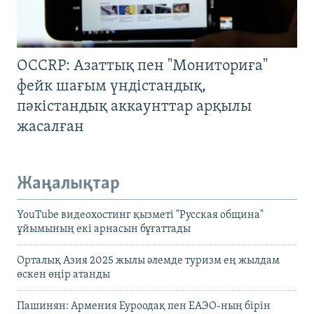
OCCRP: Азаттық пен "Мониториға"
фейк шағым үндістандық,
пәкістандық аккаунттар арқылы
жасалған
Жаңалықтар
YouTube видеохостинг қызметі "Русская община"
ұйымының екі арнасын бұғаттады
Орталық Азия 2025 жылы әлемде туризм ең жылдам
өскен өңір атанды
Пашинян: Армения Еуроодақ пен ЕАЭО-ның бірін