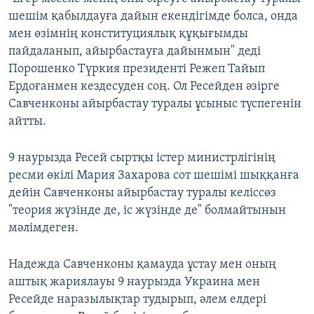
шешім қабылдауға дайын екендігімде болса, онда
мен өзімнің конституциялық құқығымды
пайдаланып, айырбастауға дайынмын" деді
Порошенко Түркия президенті Режеп Тайып
Ердоғанмен кездесуден соң. Ол Ресейден әзірге
Савченконы айырбастау туралы ұсыныс түспегенін
айтты.
9 наурызда Ресей сыртқы істер министрлігінің
ресми өкілі Мария Захарова сот шешімі шыққанға
дейін Савченконы айырбастау туралы келіссөз
"теория жүзінде де, іс жүзінде де" болмайтынын
мәлімдеген.
Надежда Савченконы қамауда ұстау мен оның
аштық жариялауы 9 наурызда Украина мен
Ресейде наразылықтар тудырып, әлем елдері