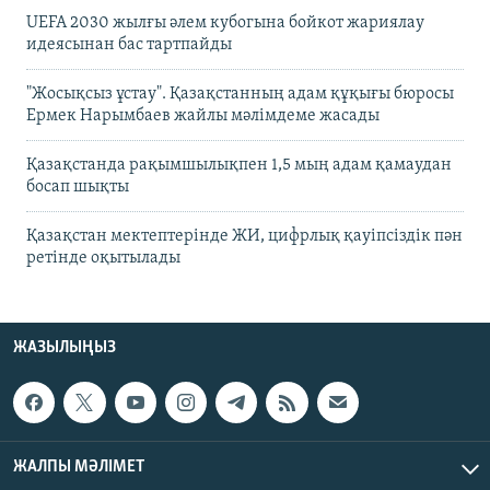
UEFA 2030 жылғы әлем кубогына бойкот жариялау
идеясынан бас тартпайды
"Жосықсыз ұстау". Қазақстанның адам құқығы бюросы
Ермек Нарымбаев жайлы мәлімдеме жасады
Қазақстанда рақымшылықпен 1,5 мың адам қамаудан
босап шықты
Қазақстан мектептерінде ЖИ, цифрлық қауіпсіздік пән
ретінде оқытылады
ЖАЗЫЛЫҢЫЗ
ЖАЛПЫ МӘЛІМЕТ