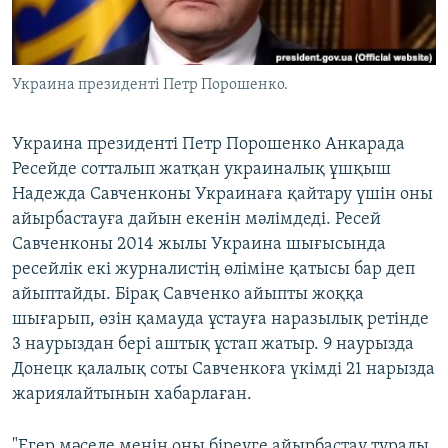
ЖАЗЫЛЫҢЫЗ
Украина президенті Петр Порошенко.
Басқа тілдерде
Украина президенті Петр Порошенко Анкарада
Ресейде сотталып жатқан украиналық ұшқыш
Надежда Савченконы Украинаға қайтару үшін оны
айырбастауға дайын екенін мәлімдеді. Ресей
Савченконы 2014 жылы Украина шығысында
ресейлік екі журналистің өліміне қатысы бар деп
айыптайды. Бірақ Савченко айыпты жоққа
шығарып, өзін қамауда ұстауға наразылық ретінде
3 наурыздан бері аштық ұстап жатыр. 9 наурызда
Донецк қалалық соты Савченкоға үкімді 21 нарызда
жариялайтынын хабарлаған.
"Егер мәселе менің оны біреуге айырбастау туралы