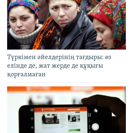
Түркімен әйелдерінің тағдыры: өз
елінде де, жат жерде де құқығы
қорғалмаған