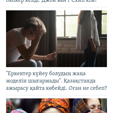
бапкер келді. Джон ван’т Схип кім?
"Еркектер күйеу болудың жаңа
моделін шығармады". Қазақстанда
ажырасу қайта көбейді. Оған не себеп?