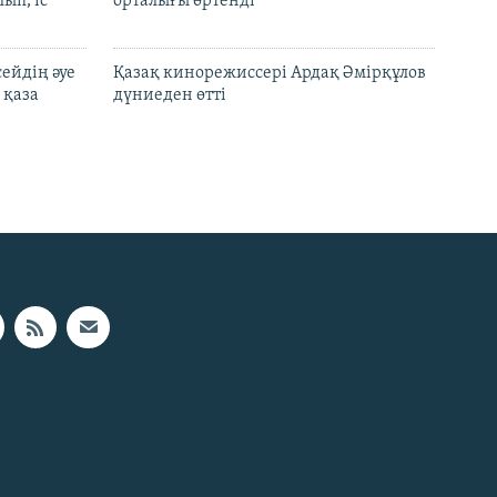
ып, іс
орталығы өртенді
ейдің әуе
Қазақ кинорежиссері Ардақ Әмірқұлов
 қаза
дүниеден өтті