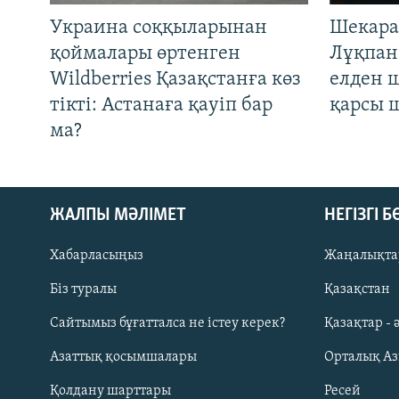
Украина соққыларынан
Шекара
қоймалары өртенген
Лұқпан
Wildberries Қазақстанға көз
елден 
тікті: Астанаға қауіп бар
қарсы 
ма?
ЖАЛПЫ МӘЛІМЕТ
НЕГІЗГІ 
Хабарласыңыз
Жаңалықта
Біз туралы
Қазақстан
Русский
Сайтымыз бұғатталса не істеу керек?
Қазақтар - 
Азаттық қосымшалары
Орталық А
ЖАЗЫЛЫҢЫЗ
Қолдану шарттары
Ресей