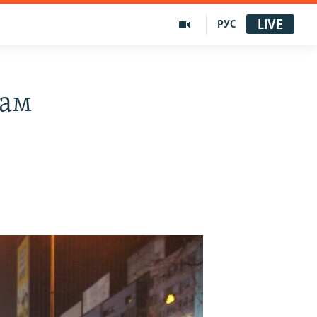
LIVE
РУС
дам