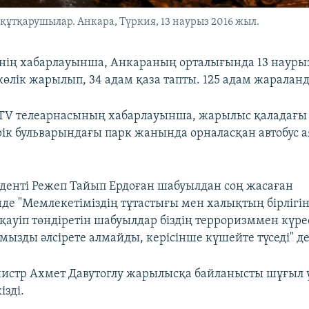
ұтқарушылар. Анкара, Түркия, 13 наурыз 2016 жыл.
інің хабарлауынша, Анкараның орталығында 13 науры
өлік жарылып, 34 адам қаза тапты. 125 адам жаралан
V телеарнасының хабарлауынша, жарылыс қаладағы 
ік бульварындағы парк жанында орналасқан автобус 
денті Режеп Тайып Ердоған шабуылдан соң жасаған
де "Мемлекетіміздің тұтастығы мен халықтың бірлігі
ауіп төндіретін шабуылдар біздің терроризммен күре
ызды әлсірете алмайды, керісінше күшейте түседі" де
стр Ахмет Давутоглу жарылысқа байланысты шұғыл 
ізді.