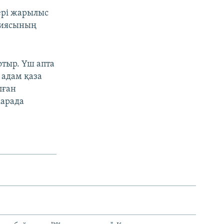
цері жарылыс
тиясының
отыр. Үш апта
 адам қаза
лған
карада