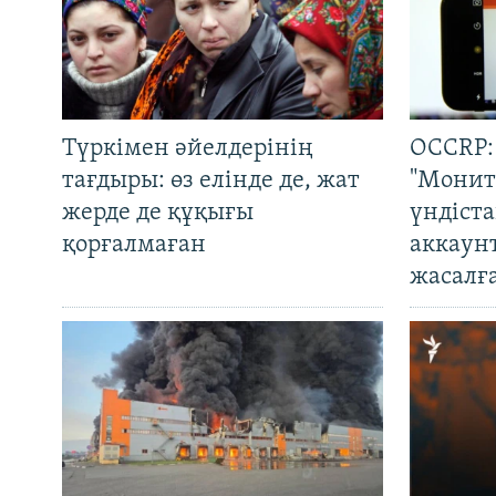
Түркімен әйелдерінің
OCCRP:
тағдыры: өз елінде де, жат
"Монит
жерде де құқығы
үндіст
қорғалмаған
аккаун
жасалғ