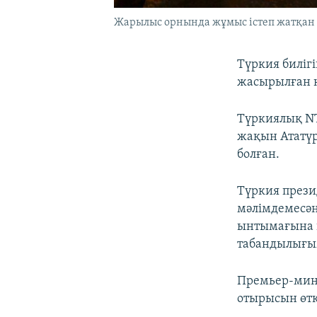
Жарылыс орнында жұмыс істеп жатқан қ
Түркия биліг
жасырылған к
Түркиялық NT
жақын Ататүр
болған.
Түркия прези
мәлімдемесән
ынтымағына қ
табандылығым
Премьер-мини
отырысын өтк