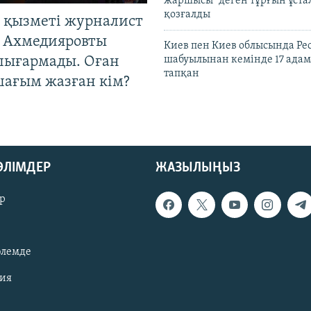
жаршысы" деген тұрғын ұстал
қозғалды
 қызметі журналист
 Ахмедияровты
Киев пен Киев облысында Рес
шығармады. Оған
шабуылынан кемінде 17 адам
тапқан
шағым жазған кім?
БӨЛІМДЕР
ЖАЗЫЛЫҢЫЗ
р
әлемде
зия