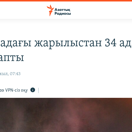
адағы жарылыстан 34 а
тапты
жыл, 07:43
VPN-сіз оқу