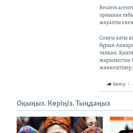
Reuters агент
орнынан табы
жауапты екен
Соңғы алты а
бұрын Анкара
тапқан. Қаңт
жарылыстан 1
жанкештілер 
Бөлісу
Оқыңыз. Көріңіз. Тыңдаңыз