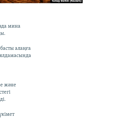
зда мина
ды.
басты алаңға
аялдамасында
не және
стегі
ді.
үкімет