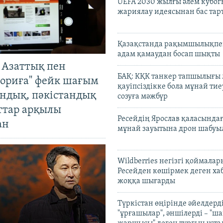
UEFA 2030 жылғы әлем кубог
жариялау идеясынан бас та
Қазақстанда рақымшылықпен
адам қамаудан босап шықты
 Азаттық пен
БАҚ: КҚК танкер тапшылығы
ориға" фейк шағым
қауіпсіздікке бола мұнай тиеу
андық, пәкістандық
созуға мәжбүр
ттар арқылы
Ресейдің Ярослав қаласындағ
ан
мұнай зауытына дрон шабуы
Wildberries негізгі қоймала
Ресейден көшірмек деген ха
жоққа шығарды
Түркістан өңірінде әйелдерді
"ұрғашылар", әншілерді – "