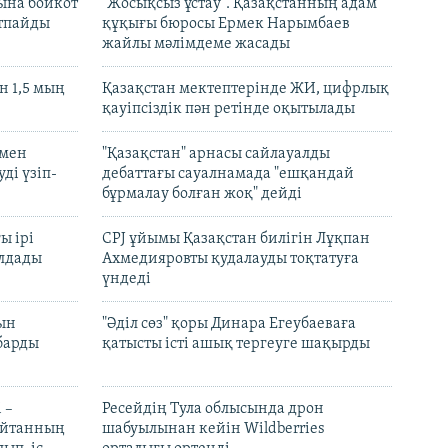
ына бойкот
"Жосықсыз ұстау". Қазақстанның адам
ртпайды
құқығы бюросы Ермек Нарымбаев
жайлы мәлімдеме жасады
 1,5 мың
Қазақстан мектептерінде ЖИ, цифрлық
қауіпсіздік пән ретінде оқытылады
 мен
"Қазақстан" арнасы сайлауалды
ді үзіп-
дебаттағы сауалнамада "ешқандай
бұрмалау болған жоқ" дейді
ы ірі
CPJ ұйымы Қазақстан билігін Лұқпан
лдады
Ахмедияровты қудалауды тоқтатуға
үндеді
рын
"Әділ сөз" қоры Динара Егеубаеваға
барды
қатысты істі ашық тергеуге шақырды
 –
Ресейдің Тула облысында дрон
шайтанның
шабуылынан кейін Wildberries