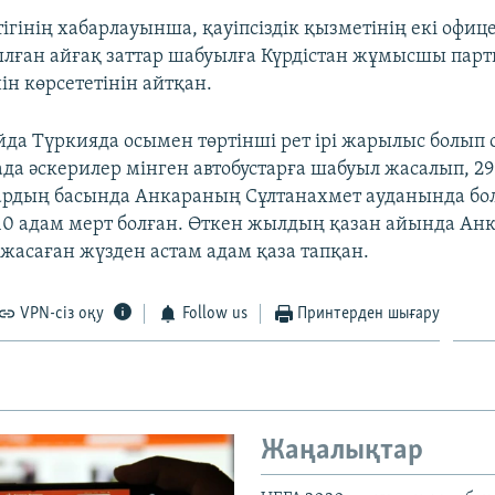
тігінің хабарлауынша, қауіпсіздік қызметінің екі офи
лған айғақ заттар шабуылға Күрдістан жұмысшы пар
ін көрсететінін айтқан.
йда Түркияда осымен төртінші рет ірі жарылыс болып 
да әскерилер мінген автобустарға шабуыл жасалып, 29
ардың басында Анкараның Сұлтанахмет ауданында бо
0 адам мерт болған. Өткен жылдың қазан айында Ан
жасаған жүзден астам адам қаза тапқан.
VPN-сіз оқу
Follow us
Принтерден шығару
Жаңалықтар