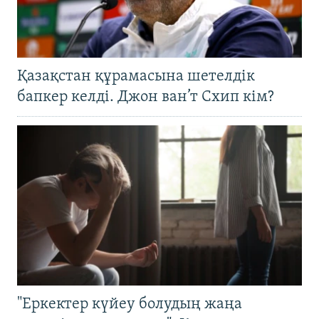
Қазақстан құрамасына шетелдік
бапкер келді. Джон ван’т Схип кім?
"Еркектер күйеу болудың жаңа