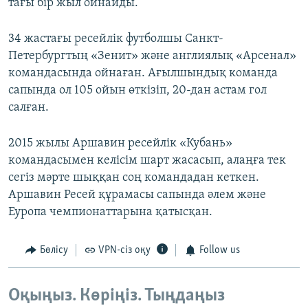
тағы бір жыл ойнайды.
34 жастағы ресейлік футболшы Санкт-
Петербургтың «Зенит» және англиялық «Арсенал»
командасында ойнаған. Ағылшындық команда
сапында ол 105 ойын өткізіп, 20-дан астам гол
салған.
2015 жылы Аршавин ресейлік «Кубань»
командасымен келісім шарт жасасып, алаңға тек
сегіз мәрте шыққан соң командадан кеткен.
Аршавин Ресей құрамасы сапында әлем және
Еуропа чемпионаттарына қатысқан.
Бөлісу
VPN-сіз оқу
Follow us
Оқыңыз. Көріңіз. Тыңдаңыз