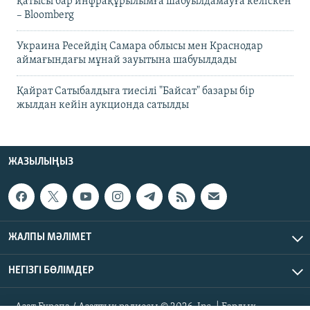
қатысы бар инфрақұрылымға шабуылдамауға келіскен
– Bloomberg
Украина Ресейдің Самара облысы мен Краснодар
аймағындағы мұнай зауытына шабуылдады
Қайрат Сатыбалдыға тиесілі "Байсат" базары бір
жылдан кейін аукционда сатылды
ЖАЗЫЛЫҢЫЗ
ЖАЛПЫ МӘЛІМЕТ
НЕГІЗГІ БӨЛІМДЕР
Азат Еуропа / Азаттық радиосы © 2026, Inc. | Барлық