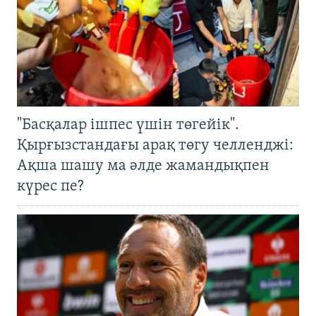
"Басқалар ішпес үшін төгейік".
Қырғызстандағы арақ төгу челленджі:
Ақша шашу ма әлде жамандықпен
күрес пе?