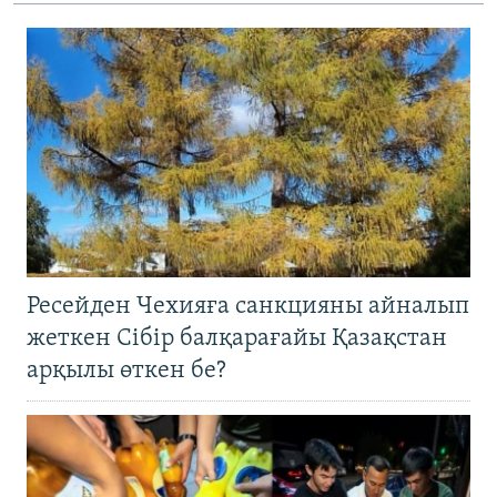
Ресейден Чехияға санкцияны айналып
жеткен Сібір балқарағайы Қазақстан
арқылы өткен бе?