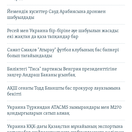
Йемендік хуситтер Сауд Арабиясына дронмен
шабуылдады
Ресей мен Украина бір-біріне әуе шабуылын жасады:
екі жақтан да қаза тапқандар бар
Самат Смақов "Атырау" футбол клубының бас бапкері
болып тағайындалды
Биліктегі "Тиса" партиясы Венгрия президенттігіне
заңгер Андраш Баканы ұсынбақ
АҚШ сенаты Тодд Бланшты бас прокурор лауазымына
бекітті
Украина Түркиядан ATACMS зымырандары мен M270
қондырғыларын сатып алмақ
Украина КҚК-дағы Қазақстан мұнайының экспортына