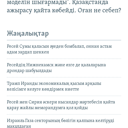
моделін шығармады". Қазақстанда
ажырасу қайта көбейді. Оған не себеп?
Жаңалықтар
Ресей Сумы қаласын әуеден бомбалап, оннан астам
адам зардап шеккен
Ресейдің Нижнекамск және өзге де қалаларына
дрондар шабуылдады
Трамп Иранды экономикалық қысым арқылы
келісімге келуге көндірмек ниетте
Ресей мен Сирия әскери нысандар мәртебесін қайта
қарау жайлы меморандумға қол қойды
Израиль Газа секторының бөлігін қалпына келтіруді
мақұлдаған