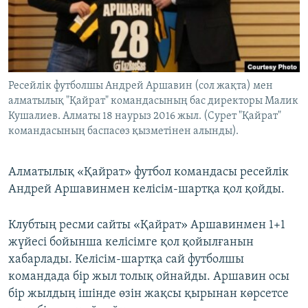
ЖАЗЫЛЫҢЫЗ
Басқа тілдерде
Ресейлік футболшы Андрей Аршавин (сол жақта) мен
алматылық "Қайрат" командасының бас директоры Малик
Кушалиев. Алматы 18 наурыз 2016 жыл. (Сурет "Қайрат"
командасының баспасөз қызметінен алынды).
Алматылық «Қайрат» футбол командасы ресейлік
Андрей Аршавинмен келісім-шартқа қол қойды.
Клубтың ресми сайты «Қайрат» Аршавинмен 1+1
жүйесі бойынша келісімге қол қойылғанын
хабарлады. Келісім-шартқа сай футболшы
командада бір жыл толық ойнайды. Аршавин осы
бір жылдың ішінде өзін жақсы қырынан көрсетсе