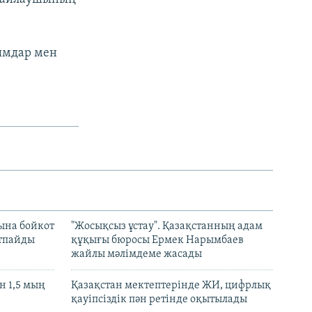
ымдар мен
ына бойкот
"Жосықсыз ұстау". Қазақстанның адам
ртпайды
құқығы бюросы Ермек Нарымбаев
жайлы мәлімдеме жасады
 1,5 мың
Қазақстан мектептерінде ЖИ, цифрлық
қауіпсіздік пән ретінде оқытылады