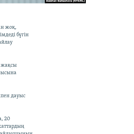
ан жоқ,
мдеді бүгін
айлау
а жақсы
рысына
кпен дауыс
, 20
ихаттардың
0 сайлаушының