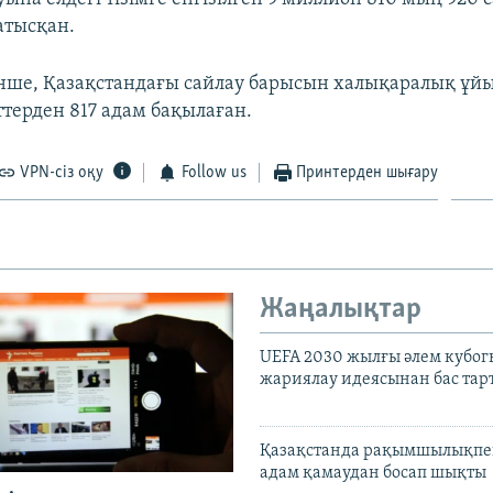
атысқан.
нше, Қазақстандағы сайлау барысын халықаралық ұй
терден 817 адам бақылаған.
VPN-сіз оқу
Follow us
Принтерден шығару
Жаңалықтар
UEFA 2030 жылғы әлем кубог
жариялау идеясынан бас та
Қазақстанда рақымшылықпен
адам қамаудан босап шықты