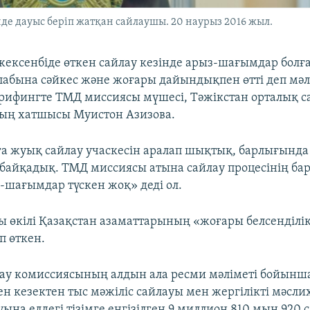
де дауыс беріп жатқан сайлаушы. 20 наурыз 2016 жыл.
жексенбіде өткен сайлау кезінде арыз-шағымдар болғ
алабына сәйкес және жоғары дайындықпен өтті деп мәлі
рифингте ТМД миссиясы мүшесі, Тәжікстан орталық с
ың хатшысы Муистон Азизова.
а жуық сайлау учаскесін аралап шықтық, барлығынд
айқадық. ТМД миссиясы атына сайлау процесінің ба
-шағымдар түскен жоқ» деді ол.
 өкілі Қазақстан азаматтарының «жоғары белсенділі
п өткен.
ау комиссиясының алдын ала ресми мәліметі бойынша
ен кезектен тыс мәжіліс сайлауы мен жергілікті мәсл
ауына елдегі тізімге енгізілген 9 миллион 810 мың 92