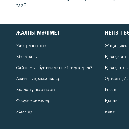
ма?
ЖАЛПЫ МӘЛІМЕТ
НЕГІЗГІ 
Хабарласыңыз
Жаңалықта
Біз туралы
Қазақстан
Русский
Сайтымыз бұғатталса не істеу керек?
Қазақтар - 
Азаттық қосымшалары
Орталық А
ЖАЗЫЛЫҢЫЗ
Қолдану шарттары
Ресей
Форум ережелері
Қытай
Жазылу
Әлем
Басқа тілдерде