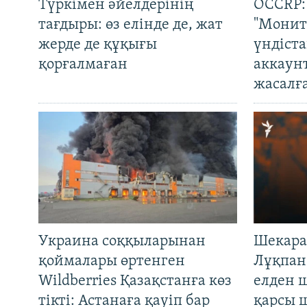
Түркімен әйелдерінің
OCCRP:
тағдыры: өз елінде де, жат
"Монит
жерде де құқығы
үндіст
қорғалмаған
аккаун
жасалғ
Украина соққыларынан
Шекара
қоймалары өртенген
Лұқпан
Wildberries Қазақстанға көз
елден 
тікті: Астанаға қауіп бар
қарсы 