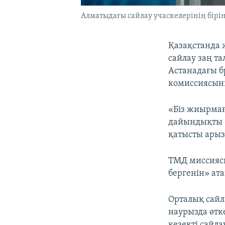
Алматыдағы сайлау учаскелерінің бірін
Қазақстанда 
сайлау заң т
Астанадағы б
комиссиясын
«Біз жиырмағ
дайындықты б
қатысты арыз
ТМД миссиясы
бергенін» ата
Орталық сайл
наурызда өтк
кезекті сайл