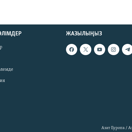
БӨЛІМДЕР
ЖАЗЫЛЫҢЫЗ
р
әлемде
зия
Азат Еуропа / 