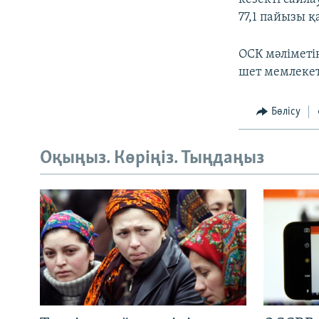
77,1 пайызы қ
ОСК мәліметі
шет мемлекет
Бөлісу
Оқыңыз. Көріңіз. Тыңдаңыз