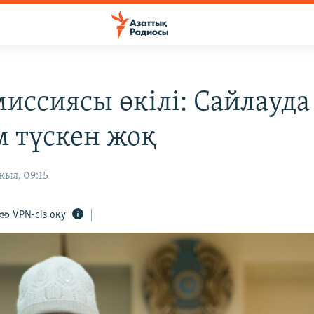
иссиясы өкілі: Сайлауда
 түскен жоқ
жыл, 09:15
VPN-сіз оқу