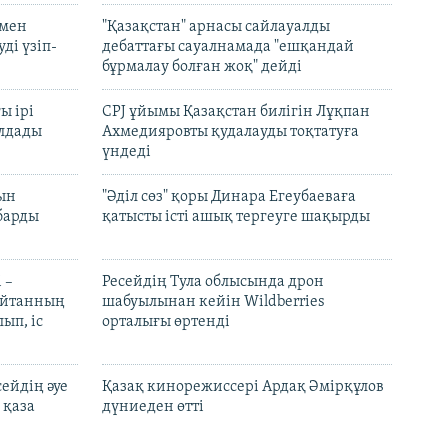
 мен
"Қазақстан" арнасы сайлауалды
ді үзіп-
дебаттағы сауалнамада "ешқандай
бұрмалау болған жоқ" дейді
ы ірі
CPJ ұйымы Қазақстан билігін Лұқпан
лдады
Ахмедияровты қудалауды тоқтатуға
үндеді
рын
"Әділ сөз" қоры Динара Егеубаеваға
барды
қатысты істі ашық тергеуге шақырды
 –
Ресейдің Тула облысында дрон
шайтанның
шабуылынан кейін Wildberries
ып, іс
орталығы өртенді
ейдің әуе
Қазақ кинорежиссері Ардақ Әмірқұлов
 қаза
дүниеден өтті