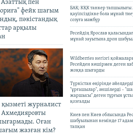
 Азаттық пен
БАҚ: КҚК танкер тапшылығы
ориға" фейк шағым
қауіпсіздікке бола мұнай тиеу
андық, пәкістандық
созуға мәжбүр
ттар арқылы
Ресейдің Ярослав қаласындағ
ан
мұнай зауытына дрон шабуы
Wildberries негізгі қоймала
Ресейден көшірмек деген ха
жоққа шығарды
Түркістан өңірінде әйелдерді
"ұрғашылар", әншілерді – "
жаршысы" деген тұрғын ұстал
қозғалды
 қызметі журналист
 Ахмедияровты
Киев пен Киев облысында Рес
шығармады. Оған
шабуылынан кемінде 17 адам
тапқан
шағым жазған кім?