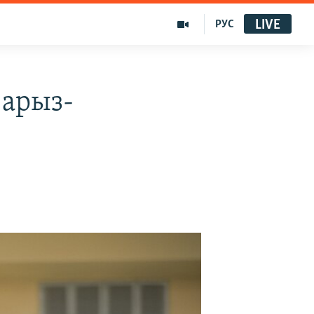
LIVE
РУС
 арыз-