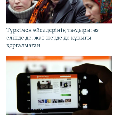
Түркімен әйелдерінің тағдыры: өз
елінде де, жат жерде де құқығы
қорғалмаған