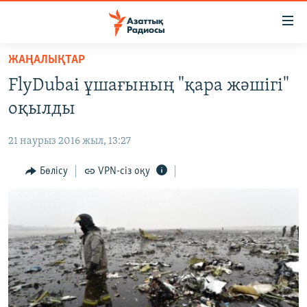
Accessibility
links
Skip
ЖАҢАЛЫҚТАР
to
ЖАҢАЛЫҚТАР
FlyDubai ұшағының "қара жәшігі"
main
САЯСАТ
content
оқылды
AZATTYQTV
Skip
to
21 наурыз 2016 жыл, 13:27
ҚАҢТАР ОҚИҒАСЫ
main
АДАМ ҚҰҚЫҚТАРЫ
Бөлісу
VPN-сіз оқу
Navigation
Skip
ӘЛЕУМЕТ
to
ӘЛЕМ
Search
АРНАЙЫ ЖОБАЛАР
Русский