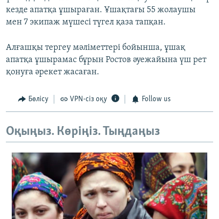
кезде апатқа ұшыраған. Ұшақтағы 55 жолаушы
мен 7 экипаж мүшесі түгел қаза тапқан.
Алғашқы тергеу мәліметтері бойынша, ұшақ
апатқа ұшырамас бұрын Ростов әуежайына үш рет
қонуға әрекет жасаған.
Бөлісу
VPN-сіз оқу
Follow us
Оқыңыз. Көріңіз. Тыңдаңыз