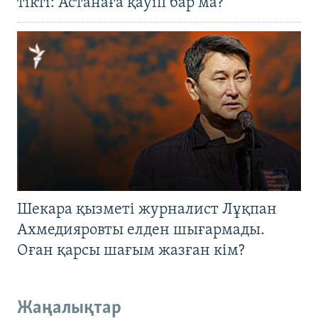
тікті: Астанаға қауіп бар ма?
Шекара қызметі журналист Лұқпан
Ахмедияровты елден шығармады.
Оған қарсы шағым жазған кім?
Жаңалықтар