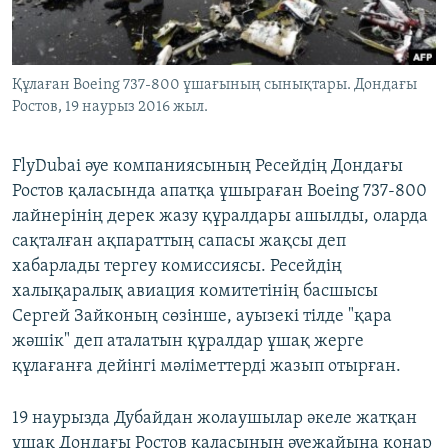
ЖАЗЫЛЫҢЫЗ
Құлаған Boeing 737-800 ұшағының сынықтары. Дондағы
Ростов, 19 наурыз 2016 жыл.
Басқа тілдерде
FlyDubai әуе компаниясының Ресейдің Дондағы
Ростов қаласында апатқа ұшыраған Boeing 737-800
лайнерінің дерек жазу құралдары ашылды, оларда
сақталған ақпараттың сапасы жақсы деп
хабарлады тергеу комиссиясы. Ресейдің
халықаралық авиация комитетінің басшысы
Сергей Зайконың сөзінше, ауызекі тілде "қара
жәшік" деп аталатын құралдар ұшақ жерге
құлағанға дейінгі мәліметтерді жазып отырған.
19 наурызда Дубайдан жолаушылар әкеле жатқан
ұшақ Дондағы Ростов қаласының әуежайына қонар