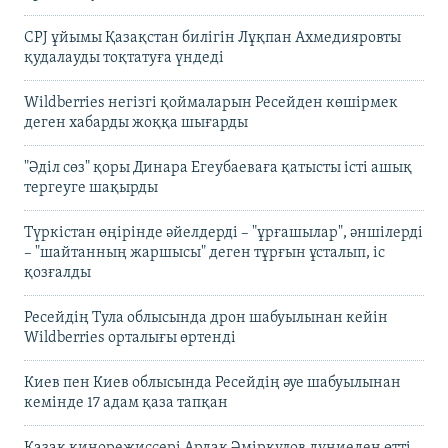
CPJ ұйымы Қазақстан билігін Лұқпан Ахмедияровты
қудалауды тоқтатуға үндеді
Wildberries негізгі қоймаларын Ресейден көшірмек
деген хабарды жоққа шығарды
"Әділ сөз" қоры Динара Егеубаеваға қатысты істі ашық
тергеуге шақырды
Түркістан өңірінде әйелдерді – "ұрғашылар", әншілерді
– "шайтанның жаршысы" деген тұрғын ұсталып, іс
қозғалды
Ресейдің Тула облысында дрон шабуылынан кейін
Wildberries орталығы өртенді
Киев пен Киев облысында Ресейдің әуе шабуылынан
кемінде 17 адам қаза тапқан
Қазақ кинорежиссері Ардақ Әмірқұлов дүниеден өтті