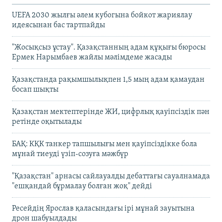
UEFA 2030 жылғы әлем кубогына бойкот жариялау
идеясынан бас тартпайды
"Жосықсыз ұстау". Қазақстанның адам құқығы бюросы
Ермек Нарымбаев жайлы мәлімдеме жасады
Қазақстанда рақымшылықпен 1,5 мың адам қамаудан
босап шықты
Қазақстан мектептерінде ЖИ, цифрлық қауіпсіздік пән
ретінде оқытылады
БАҚ: КҚК танкер тапшылығы мен қауіпсіздікке бола
мұнай тиеуді үзіп-созуға мәжбүр
"Қазақстан" арнасы сайлауалды дебаттағы сауалнамада
"ешқандай бұрмалау болған жоқ" дейді
Ресейдің Ярослав қаласындағы ірі мұнай зауытына
дрон шабуылдады