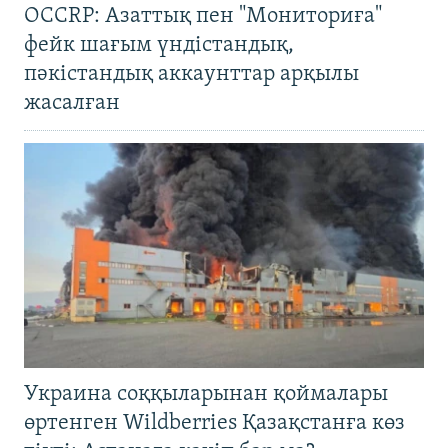
OCCRP: Азаттық пен "Мониториға"
фейк шағым үндістандық,
пәкістандық аккаунттар арқылы
жасалған
Украина соққыларынан қоймалары
өртенген Wildberries Қазақстанға көз