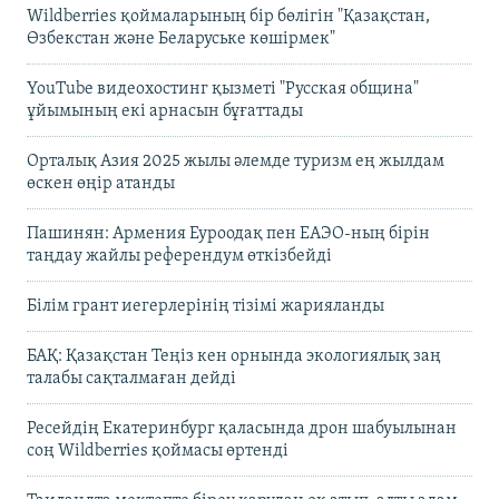
Wildberries қоймаларының бір бөлігін "Қазақстан,
Өзбекстан және Беларуське көшірмек"
YouTube видеохостинг қызметі "Русская община"
ұйымының екі арнасын бұғаттады
Орталық Азия 2025 жылы әлемде туризм ең жылдам
өскен өңір атанды
Пашинян: Армения Еуроодақ пен ЕАЭО-ның бірін
таңдау жайлы референдум өткізбейді
Білім грант иегерлерінің тізімі жарияланды
БАҚ: Қазақстан Теңіз кен орнында экологиялық заң
талабы сақталмаған дейді
Ресейдің Екатеринбург қаласында дрон шабуылынан
соң Wildberries қоймасы өртенді