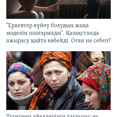
"Еркектер күйеу болудың жаңа
моделін шығармады". Қазақстанда
ажырасу қайта көбейді. Оған не себеп?
Түркімен әйелдерінің тағдыры: өз