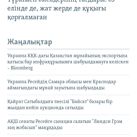
елінде де, жат жерде де құқығы
қорғалмаған
Жаңалықтар
Украина КҚК-дағы Қазақстан мұнайының экспортына
қатысы бар инфрақұрылымға шабуылдамауға келіскен
– Bloomberg
Украина Ресейдің Самара облысы мен Краснодар
аймағындағы мұнай зауытына шабуылдады
Қайрат Сатыбалдыға тиесілі "Байсат" базары бір
жылдан кейін аукционда сатылды
АҚШ сенаты Ресейге санкция салатын "Линдси Грэм
заң жобасын" мақұлдады