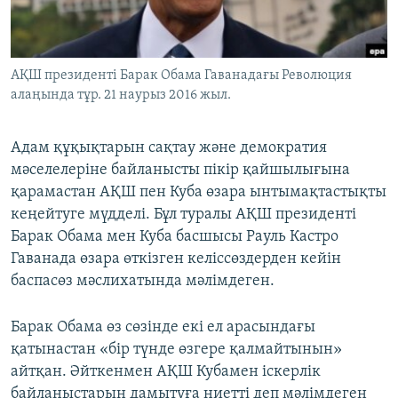
ЖАЗЫЛЫҢЫЗ
АҚШ президенті Барак Обама Гаванадағы Революция
алаңында тұр. 21 наурыз 2016 жыл.
Басқа тілдерде
Адам құқықтарын сақтау және демократия
мәселелеріне байланысты пікір қайшылығына
қарамастан АҚШ пен Куба өзара ынтымақтастықты
кеңейтуге мүдделі. Бұл туралы АҚШ президенті
Барак Обама мен Куба басшысы Рауль Кастро
Гаванада өзара өткізген келіссөздерден кейін
баспасөз мәслихатында мәлімдеген.
Барак Обама өз сөзінде екі ел арасындағы
қатынастан «бір түнде өзгере қалмайтынын»
айтқан. Әйткенмен АҚШ Кубамен іскерлік
байланыстарын дамытуға ниетті деп мәлімдеген