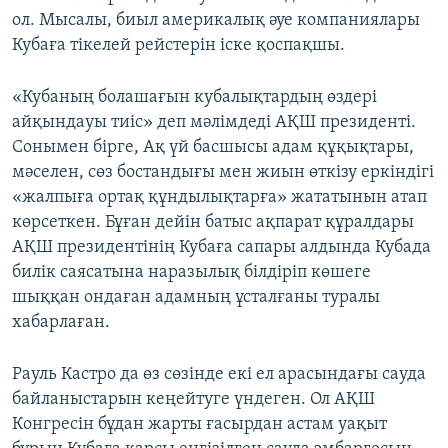
ол. Мысалы, биыл америкалық әуе компаниялары
Кубаға тікелей рейстерін іске қоспақшы.
«Кубаның болашағын кубалықтардың өздері
айқындауы тиіс» деп мәлімдеді АҚШ президенті.
Сонымен бірге, Ақ үй басшысы адам құқықтары,
мәселен, сөз бостандығы мен жиын өткізу еркіндігі
«жалпыға ортақ құндылықтарға» жататынын атап
көрсеткен. Бұған дейін батыс ақпарат құралдары
АҚШ президентінің Кубаға сапары алдында Кубада
билік саясатына наразылық білдіріп көшеге
шыққан ондаған адамның ұсталғаны туралы
хабарлаған.
Рауль Кастро да өз сөзінде екі ел арасындағы сауда
байланыстарын кеңейтуге үндеген. Ол АҚШ
Конгресін бұдан жарты ғасырдан астам уақыт