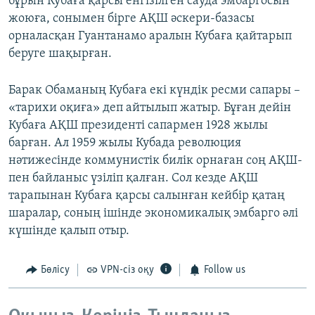
бұрын Кубаға қарсы енгізілген сауда эмбаргосын
жоюға, сонымен бірге АҚШ әскери-базасы
орналасқан Гуантанамо аралын Кубаға қайтарып
беруге шақырған.
Барак Обаманың Кубаға екі күндік ресми сапары –
«тарихи оқиға» деп айтылып жатыр. Бұған дейін
Кубаға АҚШ президенті сапармен 1928 жылы
барған. Ал 1959 жылы Кубада революция
нәтижесінде коммунистік билік орнаған соң АҚШ-
пен байланыс үзіліп қалған. Сол кезде АҚШ
тарапынан Кубаға қарсы салынған кейбір қатаң
шаралар, соның ішінде экономикалық эмбарго әлі
күшінде қалып отыр.
Бөлісу
VPN-сіз оқу
Follow us