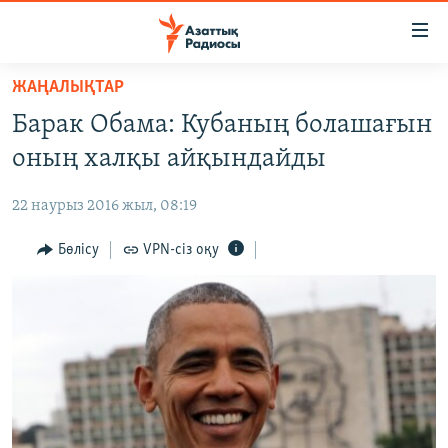
Accessibility
links
Skip
ЖАҢАЛЫҚТАР
to
ЖАҢАЛЫҚТАР
Барак Обама: Кубаның болашағын
main
САЯСАТ
content
оның халқы айқындайды
AZATTYQTV
Skip
to
22 наурыз 2016 жыл, 08:19
ҚАҢТАР ОҚИҒАСЫ
main
АДАМ ҚҰҚЫҚТАРЫ
Бөлісу
VPN-сіз оқу
Navigation
Skip
ӘЛЕУМЕТ
to
ӘЛЕМ
Search
АРНАЙЫ ЖОБАЛАР
Русский