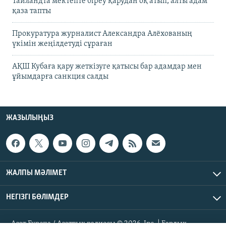
Таиландта мектепте біреу қарудан оқ атып, алты адам
қаза тапты
Прокуратура журналист Александра Алёхованың
үкімін жеңілдетуді сұраған
АҚШ Кубаға қару жеткізуге қатысы бар адамдар мен
ұйымдарға санкция салды
ЖАЗЫЛЫҢЫЗ
ЖАЛПЫ МӘЛІМЕТ
НЕГІЗГІ БӨЛІМДЕР
Азат Еуропа / Азаттық радиосы © 2026, Inc. | Барлық