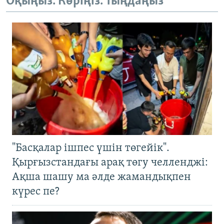
Оқыңыз. Көріңіз. Тыңдаңыз
"Басқалар ішпес үшін төгейік".
Қырғызстандағы арақ төгу челленджі:
Ақша шашу ма әлде жамандықпен
күрес пе?