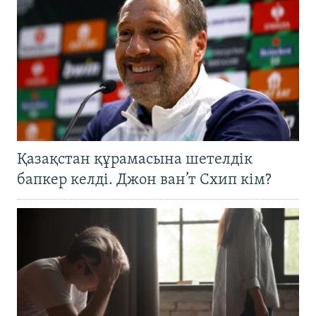
Қазақстан құрамасына шетелдік
бапкер келді. Джон ван’т Схип кім?