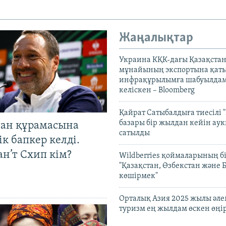
Жаңалықтар
Украина КҚК-дағы Қазақста
мұнайының экспортына қаты
инфрақұрылымға шабуылдам
келіскен – Bloomberg
Қайрат Сатыбалдыға тиесілі "
базары бір жылдан кейін ау
тан құрамасына
сатылды
к бапкер келді.
н’т Схип кім?
Wildberries қоймаларының бі
"Қазақстан, Өзбекстан және 
көшірмек"
Орталық Азия 2025 жылы әл
туризм ең жылдам өскен өңі