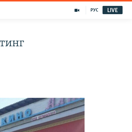
LIVE
РУС
тинг