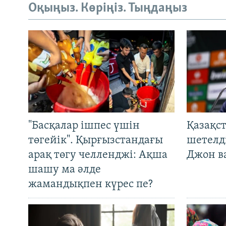
Оқыңыз. Көріңіз. Тыңдаңыз
"Басқалар ішпес үшін
Қазақс
төгейік". Қырғызстандағы
шетелді
арақ төгу челленджі: Ақша
Джон ва
шашу ма әлде
жамандықпен күрес пе?