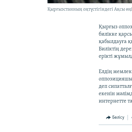
Қырғызстанның оңтүстігіндегі Ақсы өңір
Қырғыз оппози
билікке қарс
қабылдауға қ
Биліктің дер
ерікті жұмыл
Елдің мемлеке
оппозицияшыл 
деп сипаттал
екенін мәлім
интернетте т
Бөлісу