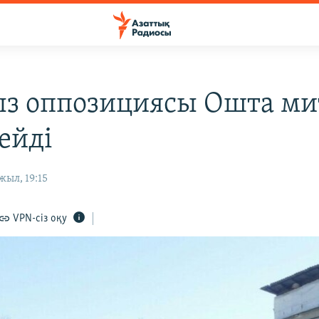
з оппозициясы Ошта ми
ейді
жыл, 19:15
VPN-сіз оқу