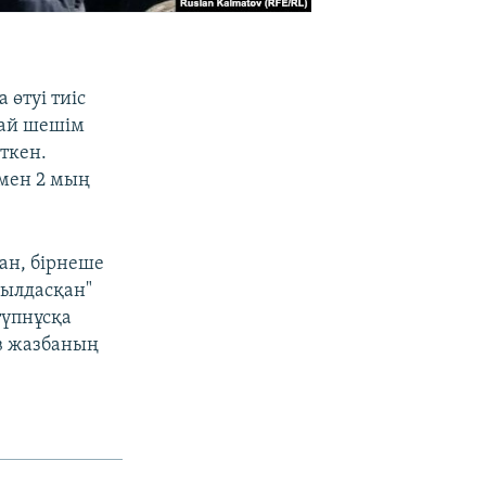
 өтуі тиіс
дай шешім
ткен.
 мен 2 мың
ған, бірнеше
қылдасқан"
түпнұсқа
ов жазбаның
.