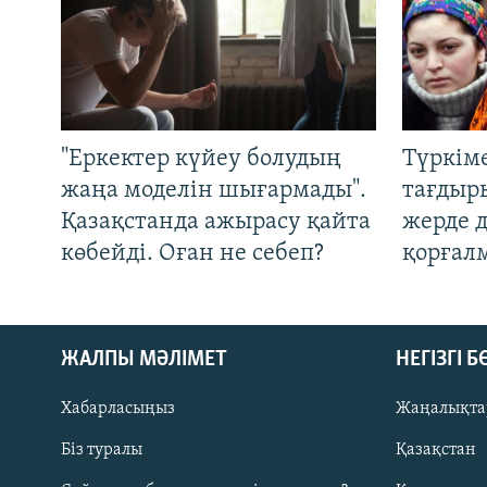
"Еркектер күйеу болудың
Түркім
жаңа моделін шығармады".
тағдыры
Қазақстанда ажырасу қайта
жерде 
көбейді. Оған не себеп?
қорғал
ЖАЛПЫ МӘЛІМЕТ
НЕГІЗГІ 
Хабарласыңыз
Жаңалықта
Біз туралы
Қазақстан
Русский