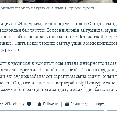
індегі шеру. 22 наурыз 2016 жыл. (Көрнекі сурет)
циясы 24 наурызда елдің оңтүстігіндегі Ош қаласында
ы шарадан бас тартты. Белсенділердің айтуынша, мұн
ырғыз-өзбек шекарасындағы шиеленісті жағдай әсер е
егінше, Ошта кеше тәртіпті сақтау үшін 3 мың полицей
дырылған.
ттік қауіпсіздік комитеті осы аптада интернетте тара
саясаткерге тиесілі делінген, "билікті басып алуды а
ған екі аудиожазбаны сот сараптамасына салып, оның 
деген. Онда аталған саясаткерлердің бірі Бектұр Асан
аралуын "оппозицияны арандату амалы" деп бағалаған
VPN-сіз оқу
Follow us
Принтерден шығару