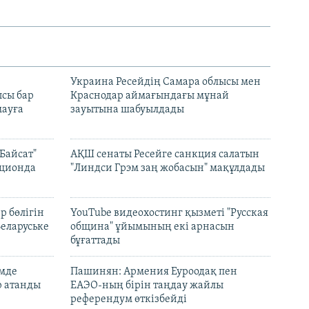
н
Украина Ресейдің Самара облысы мен
сы бар
Краснодар аймағындағы мұнай
ауға
зауытына шабуылдады
Байсат"
АҚШ сенаты Ресейге санкция салатын
кционда
"Линдси Грэм заң жобасын" мақұлдады
р бөлігін
YouTube видеохостинг қызметі "Русская
Беларуське
община" ұйымының екі арнасын
бұғаттады
емде
Пашинян: Армения Еуроодақ пен
р атанды
ЕАЭО-ның бірін таңдау жайлы
референдум өткізбейді