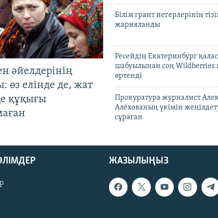
Білім грант иегерлерінің тізі
жарияланды
Ресейдің Екатеринбург қала
шабуылынан соң Wildberries
ен әйелдерінің
өртенді
: өз елінде де, жат
де құқығы
Прокуратура журналист Але
Алёхованың үкімін жеңілдет
маған
сұраған
БӨЛІМДЕР
ЖАЗЫЛЫҢЫЗ
р