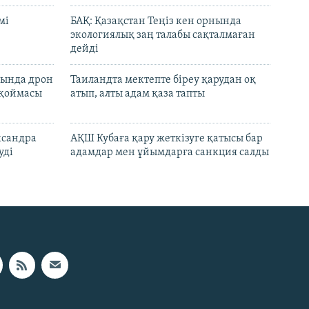
мі
БАҚ: Қазақстан Теңіз кен орнында
экологиялық заң талабы сақталмаған
дейді
сында дрон
Таиландта мектепте біреу қарудан оқ
 қоймасы
атып, алты адам қаза тапты
ксандра
АҚШ Кубаға қару жеткізуге қатысы бар
уді
адамдар мен ұйымдарға санкция салды