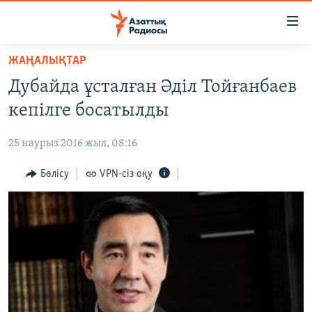
Accessibility
links
Skip
ЖАҢАЛЫҚТАР
to
ЖАҢАЛЫҚТАР
Дубайда ұсталған Әділ Тойғанбаев
main
САЯСАТ
content
кепілге босатылды
AZATTYQTV
Skip
to
25 наурыз 2016 жыл, 08:16
ҚАҢТАР ОҚИҒАСЫ
main
АДАМ ҚҰҚЫҚТАРЫ
Бөлісу
VPN-сіз оқу
Navigation
Skip
ӘЛЕУМЕТ
to
ӘЛЕМ
Search
АРНАЙЫ ЖОБАЛАР
Русский