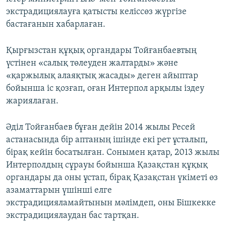
экстрадициялауға қатысты келіссөз жүргізе
бастағанын хабарлаған.
Қырғызстан құқық органдары Тойғанбаевтың
үстінен «салық төлеуден жалтарды» және
«қаржылық алаяқтық жасады» деген айыптар
бойынша іс қозғап, оған Интерпол арқылы іздеу
жариялаған.
Әділ Тойғанбаев бұған дейін 2014 жылы Ресей
астанасында бір аптаның ішінде екі рет ұсталып,
бірақ кейін босатылған. Сонымен қатар, 2013 жылы
Интерполдың сұрауы бойынша Қазақстан құқық
органдары да оны ұстап, бірақ Қазақстан үкіметі өз
азаматтарын үшінші елге
экстрадицияламайтынын мәлімдеп, оны Бішкекке
экстрадициялаудан бас тартқан.