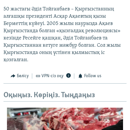
50 жастағы Әділ Тойғанбаев – Қырғызстанның
алғашқы президенті Асқар Ақаевтың қызы
Берметтің күйеуі. 2005 жылы наурызда Ақаев
Қырғызстанда болған «қызғалдақ революциясы»
кезінде Ресейге қашқан, Әділ Тойғанбаев та
Қырғызстаннан кетуге мәжбүр болған. Сол жылы
Қырғызстанда оның үстінен қылмыстық іс
қозғалған.
Бөлісу
VPN-сіз оқу
Follow us
Оқыңыз. Көріңіз. Тыңдаңыз