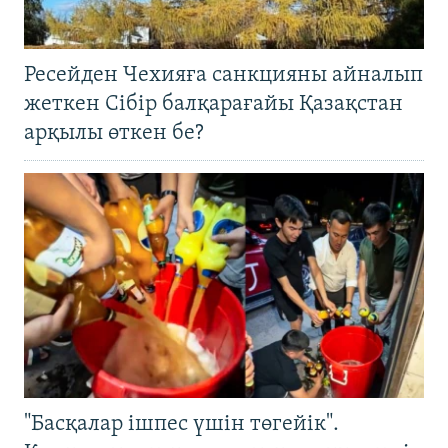
Ресейден Чехияға санкцияны айналып
жеткен Сібір балқарағайы Қазақстан
арқылы өткен бе?
"Басқалар ішпес үшін төгейік".