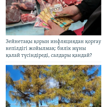
Зейнетақы қорын инфляциядан қорғау
кепілдігі жойылмақ: билік мұны
қалай түсіндіреді, салдары қандай?