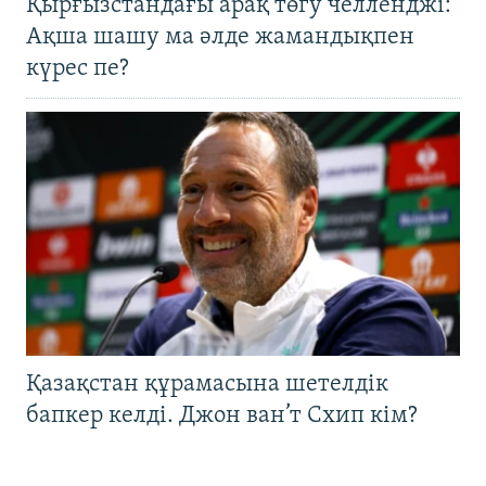
Қырғызстандағы арақ төгу челленджі:
Ақша шашу ма әлде жамандықпен
күрес пе?
Қазақстан құрамасына шетелдік
бапкер келді. Джон ван’т Схип кім?