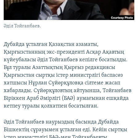
ЖАЗЫЛЫҢЫЗ
Әділ Тойғанбаев.
Басқа тілдерде
Дубайда ұсталған Қазақстан азаматы,
Қырғызстанның экс-президенті Асқар Ақавтың
күйеубаласы Әділ Тойғанбаев кепілге босатылды.
Бұл туралы Азаттықтың Қырғыз редакциясы
Қырғызстан сыртқы істер министрлігі баспасөз
хатшысы Нұрлан Сүйөрқұловқа сілтеме жасап
хабарлады. Сүйөрқұловтың айтуынша, Тойғанбаев
Біріккен Араб Әмірлігі (БАӘ) аумағынан ешқайда
кетпеу туралы қолхатпен босатылған.
Әділ Тойғанбаев наурыздың басында Дубайда
Бішкектің сұрауымен ұсталған еді. Кейін сыртқы
істер министрлігі БАӘ-мен Тойғанбаевты