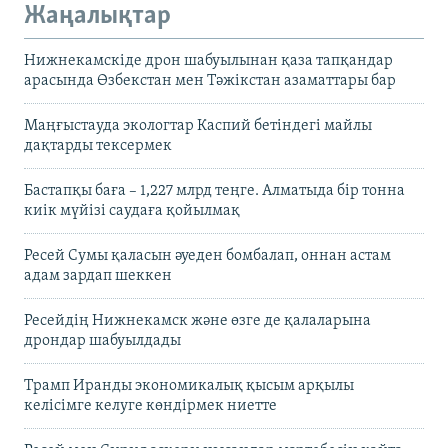
Жаңалықтар
Нижнекамскіде дрон шабуылынан қаза тапқандар
арасында Өзбекстан мен Тәжікстан азаматтары бар
Маңғыстауда экологтар Каспий бетіндегі майлы
дақтарды тексермек
Бастапқы баға – 1,227 млрд теңге. Алматыда бір тонна
киік мүйізі саудаға қойылмақ
Ресей Сумы қаласын әуеден бомбалап, оннан астам
адам зардап шеккен
Ресейдің Нижнекамск және өзге де қалаларына
дрондар шабуылдады
Трамп Иранды экономикалық қысым арқылы
келісімге келуге көндірмек ниетте