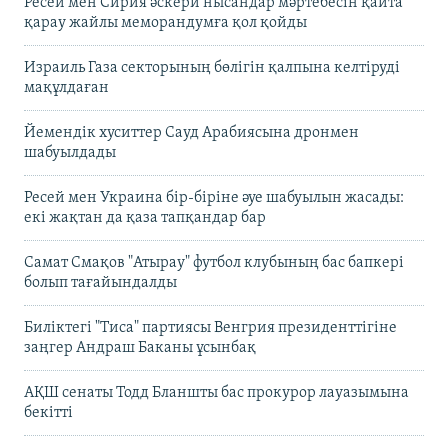
Ресей мен Сирия әскери нысандар мәртебесін қайта
қарау жайлы меморандумға қол қойды
Израиль Газа секторының бөлігін қалпына келтіруді
мақұлдаған
Йемендік хуситтер Сауд Арабиясына дронмен
шабуылдады
Ресей мен Украина бір-біріне әуе шабуылын жасады:
екі жақтан да қаза тапқандар бар
Самат Смақов "Атырау" футбол клубының бас бапкері
болып тағайындалды
Биліктегі "Тиса" партиясы Венгрия президенттігіне
заңгер Андраш Баканы ұсынбақ
АҚШ сенаты Тодд Бланшты бас прокурор лауазымына
бекітті