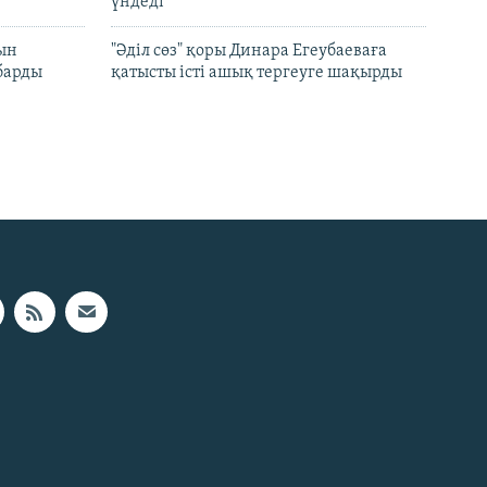
үндеді
рын
"Әділ сөз" қоры Динара Егеубаеваға
барды
қатысты істі ашық тергеуге шақырды