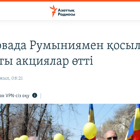
вада Румыниямен қосыл
ты акциялар өтті
жыл, 08:21
VPN-сіз оқу