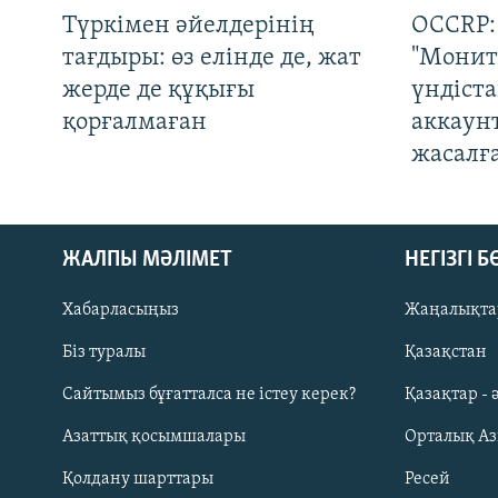
Түркімен әйелдерінің
OCCRP:
тағдыры: өз елінде де, жат
"Монит
жерде де құқығы
үндіст
қорғалмаған
аккаун
жасалғ
ЖАЛПЫ МӘЛІМЕТ
НЕГІЗГІ 
Хабарласыңыз
Жаңалықта
Біз туралы
Қазақстан
Русский
Сайтымыз бұғатталса не істеу керек?
Қазақтар - 
Азаттық қосымшалары
Орталық А
ЖАЗЫЛЫҢЫЗ
Қолдану шарттары
Ресей