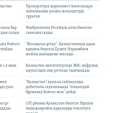
тыстан
Прокуратура журналист Александра
Алёхованың үкімін жеңілдетуді
сұраған
атысы бар
Ұлыбритания Ресейдің алты банкіне
кция салды
санкция салды
ына бойкот
"Жосықсыз ұстау". Қазақстанның адам
ртпайды
құқығы бюросы Ермек Нарымбаев
жайлы мәлімдеме жасады
 1,5 мың
Қазақстан мектептерінде ЖИ, цифрлық
қауіпсіздік пән ретінде оқытылады
 мен
"Қазақстан" арнасы сайлауалды
ді үзіп-
дебаттағы сауалнамада "ешқандай
бұрмалау болған жоқ" дейді
ы ірі
CPJ ұйымы Қазақстан билігін Лұқпан
лдады
Ахмедияровты қудалауды тоқтатуға