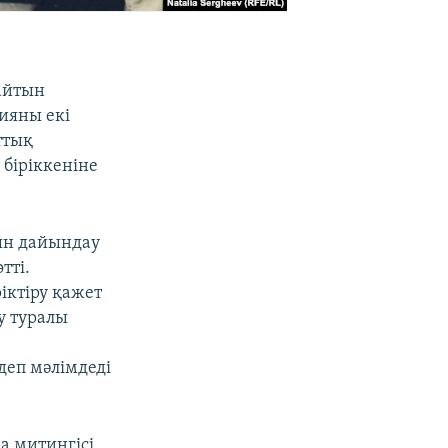
айтын
ияны екі
ттық
біріккеніне
ын дайындау
тті.
іктіру қажет
у туралы
деп мәлімдеді
а митингісі