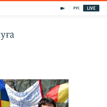
LIVE
РУС
уға