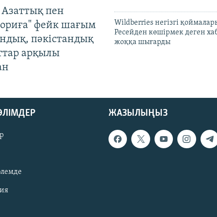
 Азаттық пен
Wildberries негізгі қоймала
ориға" фейк шағым
Ресейден көшірмек деген ха
андық, пәкістандық
жоққа шығарды
ттар арқылы
ан
БӨЛІМДЕР
ЖАЗЫЛЫҢЫЗ
р
әлемде
зия