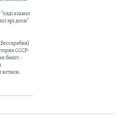
"елді азамат
сі әрі досы"
Бессарабия)
итория СССР-
н бөлігі -
н
 кеткен.