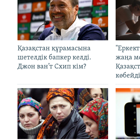
Қазақстан құрамасына
"Еркек
шетелдік бапкер келді.
жаңа м
Джон ван’т Схип кім?
Қазақс
көбейді