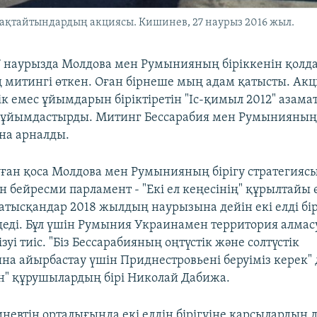
қтайтындардың акциясы. Кишинев, 27 наурыз 2016 жыл.
 наурызда Молдова мен Румынияның біріккенін қолд
 митингі өткен. Оған бірнеше мың адам қатысты. Акц
ік емес ұйымдарын біріктіретін "Іс-қимыл 2012" азама
 ұйымдастырды. Митинг Бессарабия мен Румынияның 
на арналды.
ған қоса Молдова мен Румынияның бірігу стратегияс
 бейресми парламент - "Екі ел кеңесінің" құрылтайы ө
атысқандар 2018 жылдың наурызына дейін екі елді бір
деді. Бұл үшін Румыния Украинамен территория алмас
ізуі тиіс. "Біз Бессарабияның оңтүстік және солтүстік
на айырбастау үшін Приднестровьені беруіміз керек" 
сін" құрушылардың бірі Николай Дабижа.
невтің орталығында екі елдің бірігуіне қарсылардың д