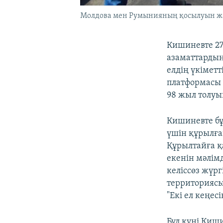
Молдова мен Румынияның қосылуын жа
Кишиневте 27
азаматтардың
елдің үкіметт
платформасы
98 жыл толуы
Кишиневте бұ
үшін құрылған
Құрылтайға қ
екенін мәлім
келіссөз жүрг
территориясы
"Екі ел кеңе
Бұл күні Киши