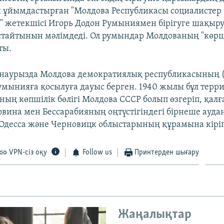
ы ұйымдастырған "Молдова Республикасы социалистер
 жетекшісі Игорь Додон Румыниямен бірігуге шақыру 
стайтынын мәлімдеді. Ол румындар Молдованың "көрші
ты.
 наурызда Молдова демократиялық республикасының (
умынияға қосылуға дауыс берген. 1940 жылы бұл терр
Оның көпшілік бөлігі Молдова СССР болып өзгеріп, қалға
ковина мен Бессарабияның оңтүстігіндегі бірнеше ауда
десса және Черновицк облыстарының құрамына кіріп
VPN-сіз оқу
Follow us
Принтерден шығару
Жаңалықтар