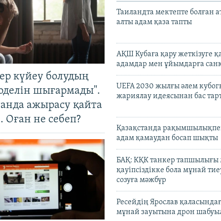
Таиландта мектепте болған а
алты адам қаза тапты
АҚШ Кубаға қару жеткізуге қ
адамдар мен ұйымдарға сан
тер күйеу болудың
UEFA 2030 жылғы әлем кубог
оделін шығармады".
жариялау идеясынан бас та
танда ажырасу қайта
. Оған не себеп?
Қазақстанда рақымшылықпен
адам қамаудан босап шықты
БАҚ: КҚК танкер тапшылығы
қауіпсіздікке бола мұнай тиеу
созуға мәжбүр
Ресейдің Ярослав қаласындағ
мұнай зауытына дрон шабуы