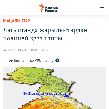
Accessibility
links
Skip
ЖАҢАЛЫҚТАР
to
ЖАҢАЛЫҚТАР
Дағыстанда жарылыстардан
main
САЯСАТ
content
полицей қаза тапты
AZATTYQTV
Skip
to
30 наурыз 2016 жыл, 13:32
ҚАҢТАР ОҚИҒАСЫ
main
АДАМ ҚҰҚЫҚТАРЫ
Бөлісу
VPN-сіз оқу
Navigation
Skip
ӘЛЕУМЕТ
to
ӘЛЕМ
Search
АРНАЙЫ ЖОБАЛАР
Русский