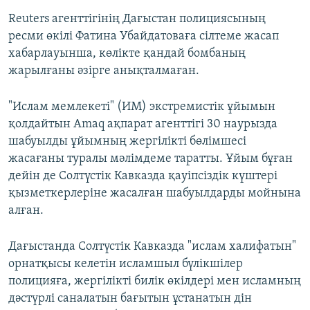
Reuters агенттігінің Дағыстан полициясының
ресми өкілі Фатина Убайдатоваға сілтеме жасап
хабарлауынша, көлікте қандай бомбаның
жарылғаны әзірге анықталмаған.
"Ислам мемлекеті" (ИМ) экстремистік ұйымын
қолдайтын Amaq ақпарат агенттігі 30 наурызда
шабуылды ұйымның жергілікті бөлімшесі
жасағаны туралы мәлімдеме таратты. Ұйым бұған
дейін де Солтүстік Кавказда қауіпсіздік күштері
қызметкерлеріне жасалған шабуылдарды мойнына
алған.
Дағыстанда Солтүстік Кавказда "ислам халифатын"
орнатқысы келетін исламшыл бүлікшілер
полицияға, жергілікті билік өкілдері мен исламның
дәстүрлі саналатын бағытын ұстанатын дін