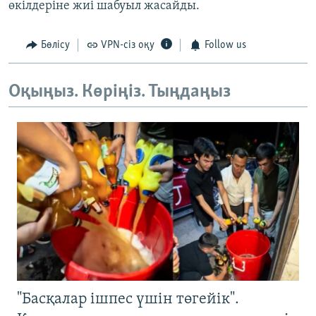
өкілдеріне жиі шабуыл жасайды.
Бөлісу
VPN-сіз оқу
Follow us
Оқыңыз. Көріңіз. Тыңдаңыз
"Басқалар ішпес үшін төгейік".