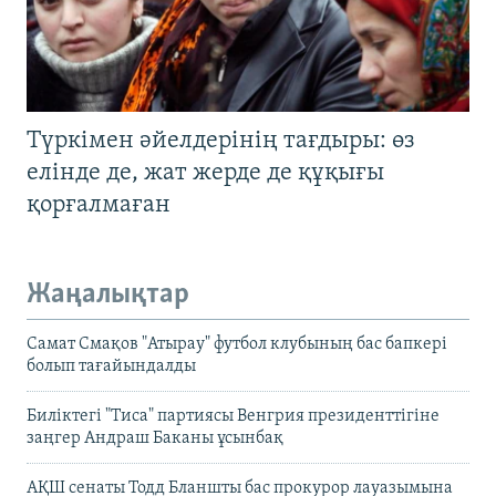
Түркімен әйелдерінің тағдыры: өз
елінде де, жат жерде де құқығы
қорғалмаған
Жаңалықтар
Самат Смақов "Атырау" футбол клубының бас бапкері
болып тағайындалды
Биліктегі "Тиса" партиясы Венгрия президенттігіне
заңгер Андраш Баканы ұсынбақ
АҚШ сенаты Тодд Бланшты бас прокурор лауазымына