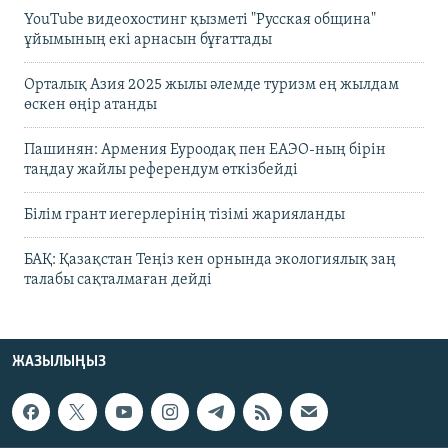
YouTube видеохостинг қызметі "Русская община"
ұйымының екі арнасын бұғаттады
Орталық Азия 2025 жылы әлемде туризм ең жылдам
өскен өңір атанды
Пашинян: Армения Еуроодақ пен ЕАЭО-ның бірін
таңдау жайлы референдум өткізбейді
Білім грант иегерлерінің тізімі жарияланды
БАҚ: Қазақстан Теңіз кен орнында экологиялық заң
талабы сақталмаған дейді
ЖАЗЫЛЫҢЫЗ