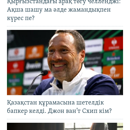
Қырғызстандағы арақ төгу челленджі:
Ақша шашу ма әлде жамандықпен
күрес пе?
Қазақстан құрамасына шетелдік
бапкер келді. Джон ван’т Схип кім?