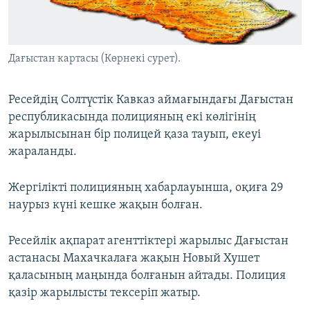
ЖАЗЫЛЫҢЫЗ
Дағыстан картасы (Көрнекі сурет).
Басқа тілдерде
Ресейдің Солтүстік Кавказ аймағындағы Дағыстан
республикасында полицияның екі көлігінің
жарылысынан бір полицей қаза тауып, екеуі
жараланды.
Жергілікті полицияның хабарлауынша, оқиға 29
наурыз күні кешке жақын болған.
Ресейлік ақпарат агенттіктері жарылыс Дағыстан
астанасы Махачкалаға жақын Новый Хушет
қаласының маңында болғанын айтады. Полиция
қазір жарылысты тексеріп жатыр.