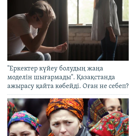
"Еркектер күйеу болудың жаңа
моделін шығармады". Қазақстанда
ажырасу қайта көбейді. Оған не себеп?