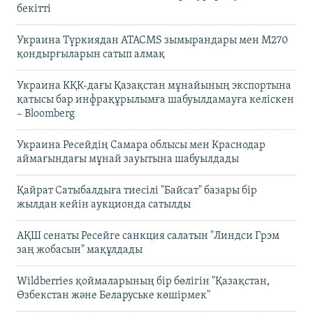
бекітті
Украина Түркиядан ATACMS зымырандары мен M270
қондырғыларын сатып алмақ
Украина КҚК-дағы Қазақстан мұнайының экспортына
қатысы бар инфрақұрылымға шабуылдамауға келіскен
– Bloomberg
Украина Ресейдің Самара облысы мен Краснодар
аймағындағы мұнай зауытына шабуылдады
Қайрат Сатыбалдыға тиесілі "Байсат" базары бір
жылдан кейін аукционда сатылды
АҚШ сенаты Ресейге санкция салатын "Линдси Грэм
заң жобасын" мақұлдады
Wildberries қоймаларының бір бөлігін "Қазақстан,
Өзбекстан және Беларуське көшірмек"