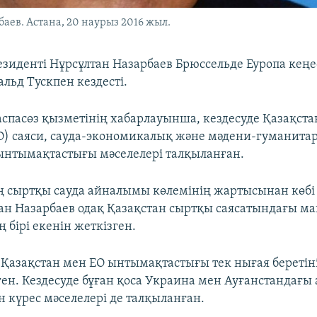
аев. Астана, 20 наурыз 2016 жыл.
езиденті Нұрсұлтан Назарбаев Брюссельде Еуропа кеңе
льд Тускпен кездесті.
спасөз қызметінің хабарлауынша, кездесуде Қазақста
) саяси, сауда-экономикалық және мәдени-гуманита
ынтымақтастығы мәселелері талқыланған.
 сыртқы сауда айналымы көлемінің жартысынан көбі 
қан Назарбаев одақ Қазақстан сыртқы саясатындағы м
 бірі екенін жеткізген.
 Қазақстан мен ЕО ынтымақтастығы тек нығая беретіні
ген. Кездесуде бұған қоса Украина мен Ауғанстандағы
 күрес мәселелері де талқыланған.