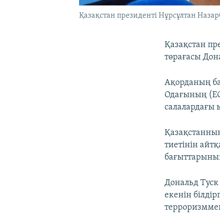
Қазақстан президенті Нұрсұлтан Назарб
Қазақстан пр
төрағасы Дона
Ақорданың ба
Одағының (ЕО
салалардағы 
Қазақстанның
тиетінін айт
бағыттарының
Дональд Туск
екенін білдір
терроризммен