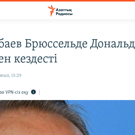
баев Брюссельде Дональ
ен кездесті
жыл, 15:29
VPN-сіз оқу