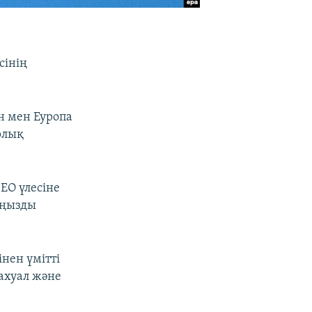
сінің
н мен Еуропа
рлық
ЕО үлесіне
аңызды
нен үмітті
 ахуал және