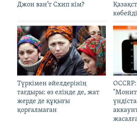
Джон ван’т Схип кім?
Қазақс
көбейді
Түркімен әйелдерінің
OCCRP:
тағдыры: өз елінде де, жат
"Монит
жерде де құқығы
үндіст
қорғалмаған
аккаун
жасалғ