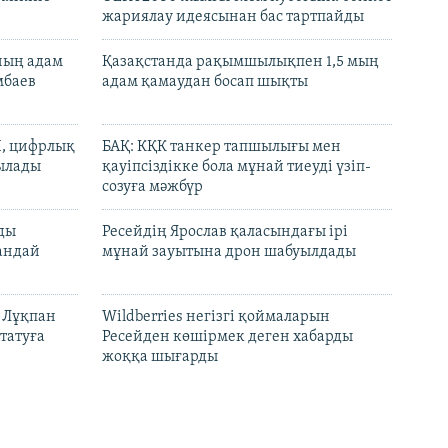
жариялау идеясынан бас тартпайды
нның адам
Қазақстанда рақымшылықпен 1,5 мың
мбаев
адам қамаудан босап шықты
И, цифрлық
БАҚ: КҚК танкер тапшылығы мен
тылады
қауіпсіздікке бола мұнай тиеуді үзіп-
созуға мәжбүр
лды
Ресейдің Ярослав қаласындағы ірі
андай
мұнай зауытына дрон шабуылдады
н Лұқпан
Wildberries негізгі қоймаларын
татуға
Ресейден көшірмек деген хабарды
жоққа шығарды