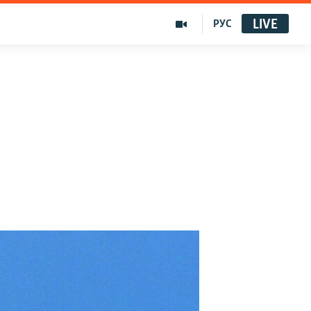
LIVE
РУС
д