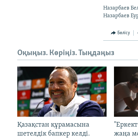
Назарбаев Бе
Назарбаев Еу
Бөлісу
Оқыңыз. Көріңіз. Тыңдаңыз
Қазақстан құрамасына
"Еркек
шетелдік бапкер келді.
жаңа м