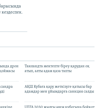
 барысында
 кездеспек.
сында дрон
Таиландта мектепте біреу қарудан оқ
 қоймасы
атып, алты адам қаза тапты
ксандра
АҚШ Кубаға қару жеткізуге қатысы бар
уді
адамдар мен ұйымдарға санкция салды
банкіне
UEFA 2030 жылғы әлем кубогына бойкот