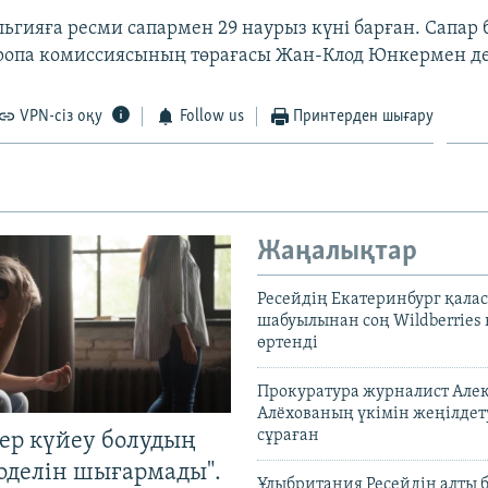
льгияға ресми сапармен 29 наурыз күні барған. Сапар
ропа комиссиясының төрағасы Жан-Клод Юнкермен де
VPN-сіз оқу
Follow us
Принтерден шығару
Жаңалықтар
Ресейдің Екатеринбург қала
шабуылынан соң Wildberries
өртенді
Прокуратура журналист Але
Алёхованың үкімін жеңілдет
сұраған
тер күйеу болудың
оделін шығармады".
Ұлыбритания Ресейдің алты 