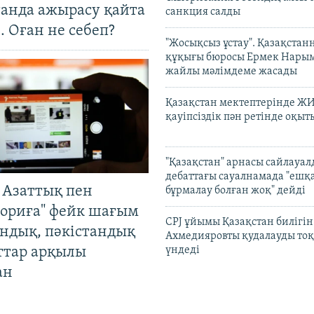
танда ажырасу қайта
санкция салды
. Оған не себеп?
"Жосықсыз ұстау". Қазақста
құқығы бюросы Ермек Нары
жайлы мәлімдеме жасады
Қазақстан мектептерінде Ж
қауіпсіздік пән ретінде оқы
"Қазақстан" арнасы сайлауа
дебаттағы сауалнамада "ешқ
 Азаттық пен
бұрмалау болған жоқ" дейді
ориға" фейк шағым
CPJ ұйымы Қазақстан билігі
андық, пәкістандық
Ахмедияровты қудалауды тоқ
ттар арқылы
үндеді
ан