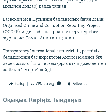
жұмыстары саласында 6 миллардтай рубль (88
миллион доллар) пайда тапқан.
Баевский мен Путиннің байланысын бұған дейін
Organised Crime and Corruption Reporting Project
(OCCRP) медиа тобына арнап тексеру жүргізген
журналист Роман Анин анықтаған.
Transparency International агенттігінің ресейлік
бөлімшесінің бас директоры Антон Поминов бұл
дерек жайлы "әзірше жемқорлықтың дәлелденгені
жайлы айту ерте" дейді.
Бөлісу
VPN-сіз оқу
Follow us
Оқыңыз. Көріңіз. Тыңдаңыз