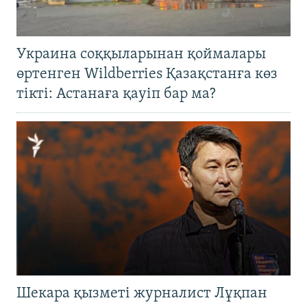
Украина соққыларынан қоймалары
өртенген Wildberries Қазақстанға көз
тікті: Астанаға қауіп бар ма?
Шекара қызметі журналист Лұқпан