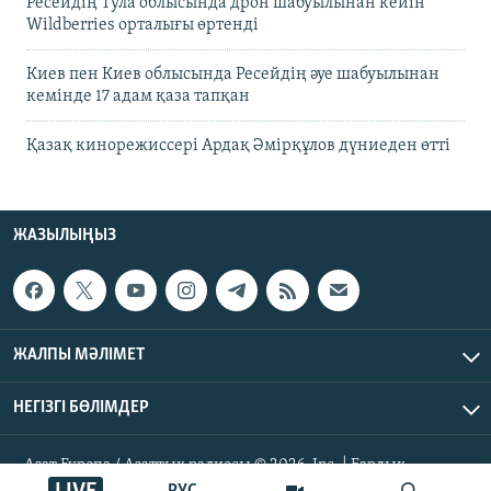
Ресейдің Тула облысында дрон шабуылынан кейін
Wildberries орталығы өртенді
Киев пен Киев облысында Ресейдің әуе шабуылынан
кемінде 17 адам қаза тапқан
Қазақ кинорежиссері Ардақ Әмірқұлов дүниеден өтті
ЖАЗЫЛЫҢЫЗ
ЖАЛПЫ МӘЛІМЕТ
НЕГІЗГІ БӨЛІМДЕР
Азат Еуропа / Азаттық радиосы © 2026, Inc. | Барлық
құқықтары қорғалған