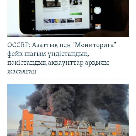
OCCRP: Азаттық пен "Мониториға"
фейк шағым үндістандық,
пәкістандық аккаунттар арқылы
жасалған