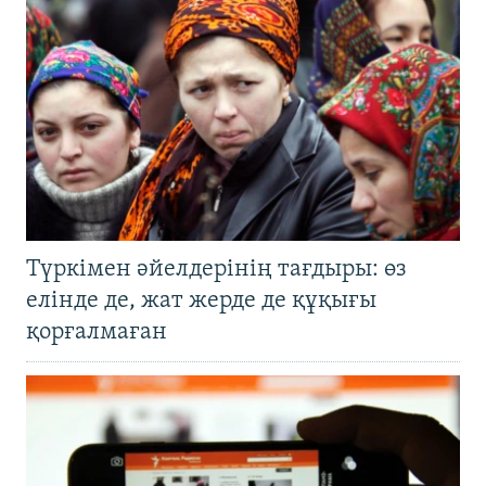
Түркімен әйелдерінің тағдыры: өз
елінде де, жат жерде де құқығы
қорғалмаған