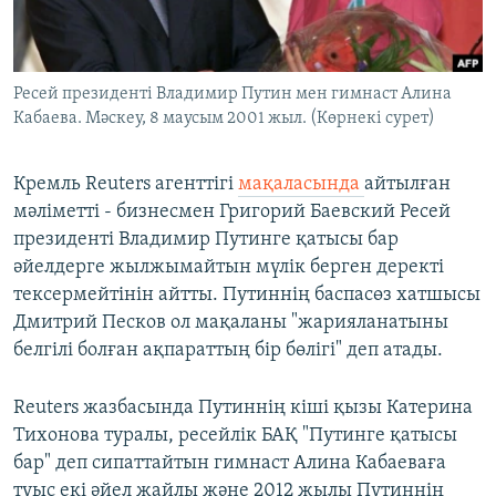
ЖАЗЫЛЫҢЫЗ
Ресей президенті Владимир Путин мен гимнаст Алина
Кабаева. Мәскеу, 8 маусым 2001 жыл. (Көрнекі сурет)
Басқа тілдерде
Кремль Reuters агенттігі
мақаласында
айтылған
мәліметті - бизнесмен Григорий Баевский Ресей
президенті Владимир Путинге қатысы бар
әйелдерге жылжымайтын мүлік берген деректі
тексермейтінін айтты. Путиннің баспасөз хатшысы
Дмитрий Песков ол мақаланы "жарияланатыны
белгілі болған ақпараттың бір бөлігі" деп атады.
Reuters жазбасында Путиннің кіші қызы Катерина
Тихонова туралы, ресейлік БАҚ "Путинге қатысы
бар" деп сипаттайтын гимнаст Алина Кабаеваға
туыс екі әйел жайлы және 2012 жылы Путиннің