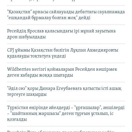
"Қазақстан" арнасы сайлауалды дебаттағы сауалнамада
"ешқандай бұрмалау болған жоқ" дейді
Ресейдің Ярослав қаласындағы ірі мұнай зауытына
дрон шабуылдады
CPJ ұйымы Қазақстан билігін Лұқпан Ахмедияровты
қудалауды тоқтатуға үндеді
Wildberries негізгі қоймаларын Ресейден көшірмек
деген хабарды жоққа шығарды
"Әділ сөз" қоры Динара Егеубаеваға қатысты істі ашық
тергеуге шақырды
Түркістан өңірінде әйелдерді – "ұрғашылар", әншілерді
– "шайтанның жаршысы" деген тұрғын ұсталып, іс
қозғалды