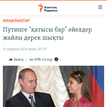
Accessibility
links
Skip
ЖАҢАЛЫҚТАР
to
ЖАҢАЛЫҚТАР
Путинге "қатысы бар" әйелдер
main
САЯСАТ
content
жайлы дерек шықты
AZATTYQTV
Skip
to
31 наурыз 2016 жыл, 20:27
ҚАҢТАР ОҚИҒАСЫ
main
АДАМ ҚҰҚЫҚТАРЫ
Бөлісу
VPN-сіз оқу
Navigation
Skip
ӘЛЕУМЕТ
to
ӘЛЕМ
Search
АРНАЙЫ ЖОБАЛАР
Русский