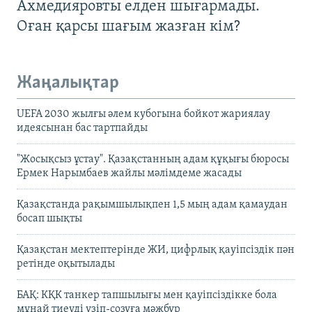
Ахмедияровты елден шығармады.
Оған қарсы шағым жазған кім?
Жаңалықтар
UEFA 2030 жылғы әлем кубогына бойкот жариялау
идеясынан бас тартпайды
"Жосықсыз ұстау". Қазақстанның адам құқығы бюросы
Ермек Нарымбаев жайлы мәлімдеме жасады
Қазақстанда рақымшылықпен 1,5 мың адам қамаудан
босап шықты
Қазақстан мектептерінде ЖИ, цифрлық қауіпсіздік пән
ретінде оқытылады
БАҚ: КҚК танкер тапшылығы мен қауіпсіздікке бола
мұнай тиеуді үзіп-созуға мәжбүр