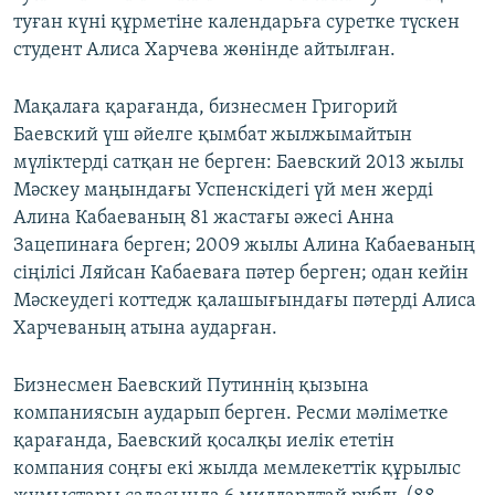
туған күні құрметіне календарьға суретке түскен
студент Алиса Харчева жөнінде айтылған.
Мақалаға қарағанда, бизнесмен Григорий
Баевский үш әйелге қымбат жылжымайтын
мүліктерді сатқан не берген: Баевский 2013 жылы
Мәскеу маңындағы Успенскідегі үй мен жерді
Алина Кабаеваның 81 жастағы әжесі Анна
Зацепинаға берген; 2009 жылы Алина Кабаеваның
сіңілісі Ляйсан Кабаеваға пәтер берген; одан кейін
Мәскеудегі коттедж қалашығындағы пәтерді Алиса
Харчеваның атына аударған.
Бизнесмен Баевский Путиннің қызына
компаниясын аударып берген. Ресми мәліметке
қарағанда, Баевский қосалқы иелік ететін
компания соңғы екі жылда мемлекеттік құрылыс