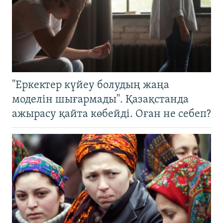
"Еркектер күйеу болудың жаңа
моделін шығармады". Қазақстанда
ажырасу қайта көбейді. Оған не себеп?