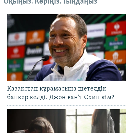
Оқыңыз. Көріңіз. Тыңдаңыз
Қазақстан құрамасына шетелдік
бапкер келді. Джон ван’т Схип кім?