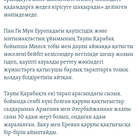
қадамдарға жедел кірісуге шақырады» делінген
мәлімдемеде.
Пан Ги Мун Еуропадағы қауіпсіздік және
ынтымақтастық ұйымының Таулы Қарабақ
бойынша Минск тобы мен даулы аймаққа қатысты
мәселені бейбіт келіссөздер негізінде шешу жолын
іздеп, қауіпті ахуалды реттеу жөніндегі
жұмыстарға қатысушы барлық тараптарға толық
қолдау білдіретінін айтқан.
Таулы Қарабақта екі тарап арасындағы сызық
бойында сенбі күні болған қарулы қақтығыстар
салдарынан Армения мен Әзербайжаннан жалпы
саны 30 адам мерт болып, ондаған адам
жараланған. Баку мен Ереван қарулы қақтығысқа
бір-бірін айыптайды.