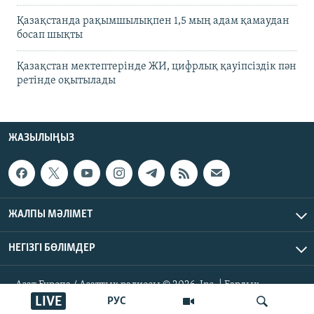
Қазақстанда рақымшылықпен 1,5 мың адам қамаудан
босап шықты
Қазақстан мектептерінде ЖИ, цифрлық қауіпсіздік пән
ретінде оқытылады
ЖАЗЫЛЫҢЫЗ
ЖАЛПЫ МӘЛІМЕТ
НЕГІЗГІ БӨЛІМДЕР
Азат Еуропа / Азаттық радиосы © 2026, Inc. | Барлық
құқықтары қорғалған
LIVE
РУС