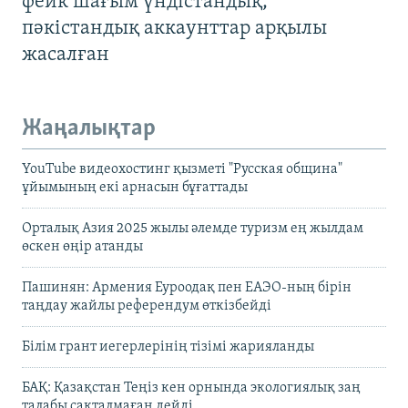
фейк шағым үндістандық,
пәкістандық аккаунттар арқылы
жасалған
Жаңалықтар
YouTube видеохостинг қызметі "Русская община"
ұйымының екі арнасын бұғаттады
Орталық Азия 2025 жылы әлемде туризм ең жылдам
өскен өңір атанды
Пашинян: Армения Еуроодақ пен ЕАЭО-ның бірін
таңдау жайлы референдум өткізбейді
Білім грант иегерлерінің тізімі жарияланды
БАҚ: Қазақстан Теңіз кен орнында экологиялық заң
талабы сақталмаған дейді