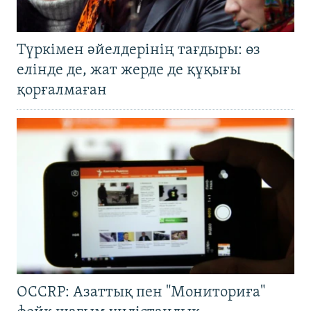
Түркімен әйелдерінің тағдыры: өз
елінде де, жат жерде де құқығы
қорғалмаған
OCCRP: Азаттық пен "Мониториға"