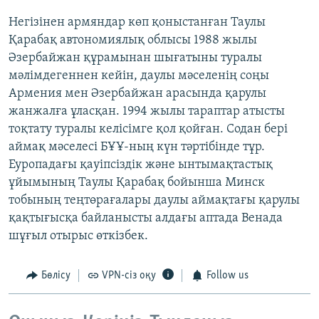
Негізінен армяндар көп қоныстанған Таулы
Қарабақ автономиялық облысы 1988 жылы
Әзербайжан құрамынан шығатыны туралы
мәлімдегеннен кейін, даулы мәселенің соңы
Армения мен Әзербайжан арасында қарулы
жанжалға ұласқан. 1994 жылы тараптар атысты
тоқтату туралы келісімге қол қойған. Содан бері
аймақ мәселесі БҰҰ-ның күн тәртібінде тұр.
Еуропадағы қауіпсіздік және ынтымақтастық
ұйымының Таулы Қарабақ бойынша Минск
тобының теңтөрағалары даулы аймақтағы қарулы
қақтығысқа байланысты алдағы аптада Венада
шұғыл отырыс өткізбек.
Бөлісу
VPN-сіз оқу
Follow us