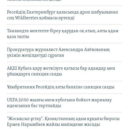
Ресейдің Екатеринбург қаласында дрон шабуылынан
соң Wildberries қоймасы өртенді
Таиландта мектепте біреу қарудан оқ атып, алты адам
қаза тапты
Прокуратура журналист Александра Алёхованың
үкімін жеңілдетуді сұраған
АҚШ Кубаға қару жеткізуге қатысы бар адамдар мен
ұйымдарға санкция салды
Ұлыбритания Ресейдің алты банкіне санкция салды
UEFA 2030 жылғы әлем кубогына бойкот жариялау
идеясынан бас тартпайды
"Жосықсыз ұстау". Қазақстанның адам құқығы бюросы
Ермек Нарымбаев жайлы мәлімдеме жасады