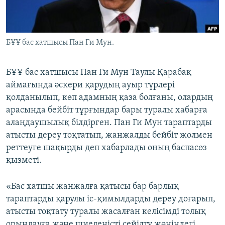
ЖАЗЫЛЫҢЫЗ
БҰҰ бас хатшысы Пан Ги Мун.
Басқа тілдерде
БҰҰ бас хатшысы Пан Ги Мун Таулы Қарабақ
аймағында әскери қарудың ауыр түрлері
қолданылып, көп адамның қаза болғаны, олардың
арасында бейбіт тұрғындар бары туралы хабарға
алаңдаушылық білдірген. Пан Ги Мун тараптарды
атысты дереу тоқтатып, жанжалды бейбіт жолмен
реттеуге шақырды деп хабарлады оның баспасөз
қызметі.
«Бас хатшы жанжалға қатысы бар барлық
тараптарды қарулы іс-қимылдарды дереу доғарып,
атысты тоқтату туралы жасалған келісімді толық
орындауға және шиеленісті сейілту жөніндегі