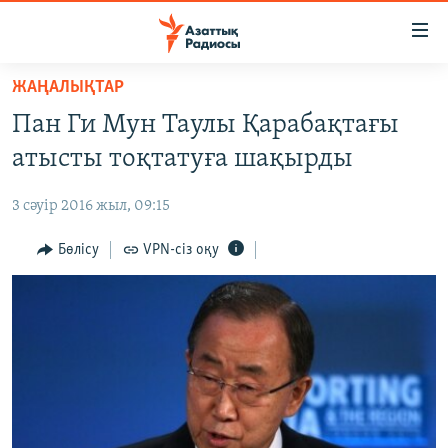
Accessibility
links
Skip
ЖАҢАЛЫҚТАР
to
ЖАҢАЛЫҚТАР
Пан Ги Мун Таулы Қарабақтағы
main
САЯСАТ
content
атысты тоқтатуға шақырды
AZATTYQTV
Skip
to
3 сәуір 2016 жыл, 09:15
ҚАҢТАР ОҚИҒАСЫ
main
АДАМ ҚҰҚЫҚТАРЫ
Бөлісу
VPN-сіз оқу
Navigation
Skip
ӘЛЕУМЕТ
to
ӘЛЕМ
Search
АРНАЙЫ ЖОБАЛАР
Русский