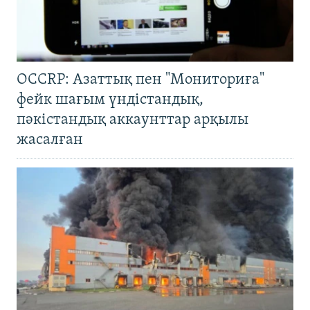
OCCRP: Азаттық пен "Мониториға"
фейк шағым үндістандық,
пәкістандық аккаунттар арқылы
жасалған