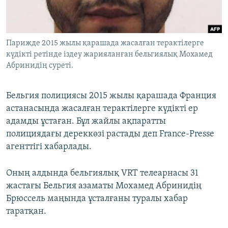
ЖАЗЫЛЫҢЫЗ
Парижде 2015 жылы қарашада жасалған терактілерге
күдікті ретінде іздеу жарияланған бельгиялық Мохамед
Басқа тілдерде
Абринидің суреті.
Бельгия полициясы 2015 жылы қарашада Франция
астанасында жасалған терактілерге күдікті ер
адамды ұстаған. Бұл жайлы ақпаратты
полициядағы дереккөзі растады деп France-Presse
агенттігі хабарлады.
Оның алдында бельгиялық VRT телеарнасы 31
жастағы Бельгия азаматы Мохамед Абринидің
Брюссель маңында ұсталғаны туралы хабар
таратқан.