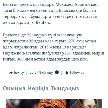
Бельгия құқық органдары Мохамед Абрини мен
тағы бір адамды өткен айда Брюссельде болған
террорлық шабуылдарға күдікті ретінде ұстаған
деп хабарлайды Reuters.
Брюссельде 22 наурыз күні жасалған үш
жарылыстан 32 адам қаза тауып, 270-тен астам
адам жараланған. 2015 жылы 13 қарашада
Парижде жасалған шабуылдар 130 адамның өмірін
қиған, 300-ден астам адам зардап шеккен.
Бөлісу
VPN-сіз оқу
Follow us
Оқыңыз. Көріңіз. Тыңдаңыз