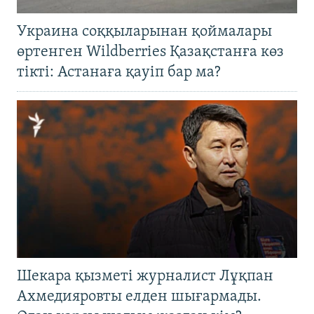
Украина соққыларынан қоймалары
өртенген Wildberries Қазақстанға көз
тікті: Астанаға қауіп бар ма?
Шекара қызметі журналист Лұқпан
Ахмедияровты елден шығармады.