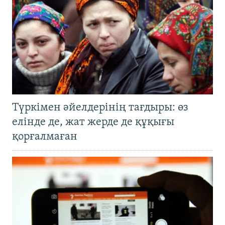
Түркімен әйелдерінің тағдыры: өз
елінде де, жат жерде де құқығы
қорғалмаған