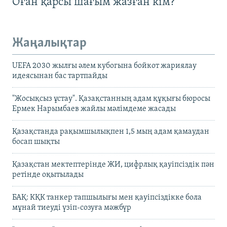
Оған қарсы шағым жазған кім?
Жаңалықтар
UEFA 2030 жылғы әлем кубогына бойкот жариялау
идеясынан бас тартпайды
"Жосықсыз ұстау". Қазақстанның адам құқығы бюросы
Ермек Нарымбаев жайлы мәлімдеме жасады
Қазақстанда рақымшылықпен 1,5 мың адам қамаудан
босап шықты
Қазақстан мектептерінде ЖИ, цифрлық қауіпсіздік пән
ретінде оқытылады
БАҚ: КҚК танкер тапшылығы мен қауіпсіздікке бола
мұнай тиеуді үзіп-созуға мәжбүр