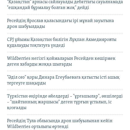
"Қазақстан" арнасы сайлауалды дебаттағы сауалнамада
"ешқандай бұрмалау болған жоқ" дейді
Ресейдің Ярослав қаласындағы ірі мұнай зауытына
дрон шабуылдады
CPJ ұйымы Қазақстан билігін Лұқпан Ахмедияровты
қудалауды тоқтатуға үндеді
Wildberries негізгі қоймаларын Ресейден көшірмек
деген хабарды жоққа шығарды
"Әділ сөз" қоры Динара Егеубаеваға қатысты істі ашық
тергеуге шақырды
Түркістан өңірінде әйелдерді – "ұрғашылар", әншілерді
– "шайтанның жаршысы" деген тұрғын ұсталып, іс
қозғалды
Ресейдің Тула облысында дрон шабуылынан кейін
Wildberries орталығы өртенді