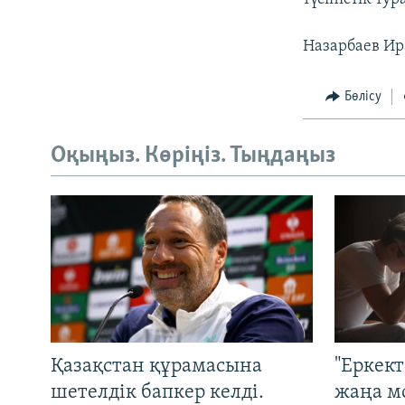
Назарбаев Ир
Бөлісу
Оқыңыз. Көріңіз. Тыңдаңыз
Қазақстан құрамасына
"Еркек
шетелдік бапкер келді.
жаңа м