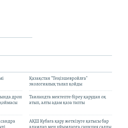
мі
Қазақстан "Теңізшевройлға"
экологиялық талап қойды
сында дрон
Таиландта мектепте біреу қарудан оқ
 қоймасы
атып, алты адам қаза тапты
ксандра
АҚШ Кубаға қару жеткізуге қатысы бар
уді
адамдар мен ұйымдарға санкция салды