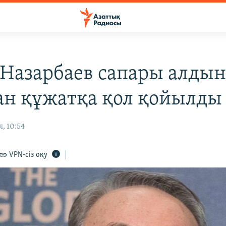
 Назарбаев сапары алды
ан құжатқа қол қойылды
л, 10:54
VPN-сіз оқу