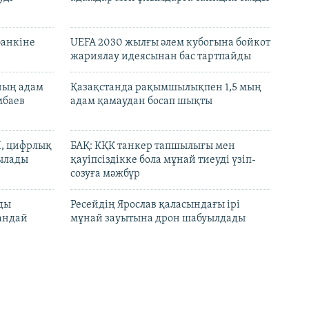
банкіне
UEFA 2030 жылғы әлем кубогына бойкот
жариялау идеясынан бас тартпайды
нның адам
Қазақстанда рақымшылықпен 1,5 мың
мбаев
адам қамаудан босап шықты
И, цифрлық
БАҚ: КҚК танкер тапшылығы мен
тылады
қауіпсіздікке бола мұнай тиеуді үзіп-
созуға мәжбүр
лды
Ресейдің Ярослав қаласындағы ірі
андай
мұнай зауытына дрон шабуылдады