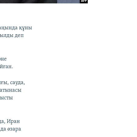
саңында құны
йылды деп
әне
йған.
ғы, сауда,
 қатынасы
тысты
да, Иран
да өзара