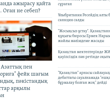
танда ажырасу қайта
сұраған
. Оған не себеп?
Ұлыбритания Ресейдің алты 
санкция салды
"Жосықсыз ұстау". Қазақста
құқығы бюросы Ермек Нары
жайлы мәлімдеме жасады
Қазақстан мектептерінде Ж
қауіпсіздік пән ретінде оқы
 Азаттық пен
"Қазақстан" арнасы сайлауа
ориға" фейк шағым
дебаттағы сауалнамада "ешқ
андық, пәкістандық
бұрмалау болған жоқ" дейді
ттар арқылы
ан