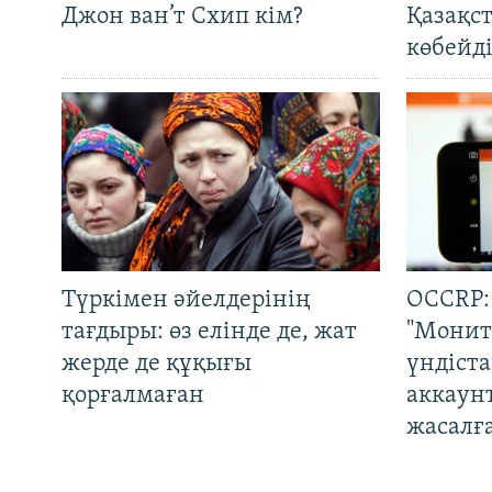
Джон ван’т Схип кім?
Қазақс
көбейді
Түркімен әйелдерінің
OCCRP:
тағдыры: өз елінде де, жат
"Монит
жерде де құқығы
үндіст
қорғалмаған
аккаун
жасалғ