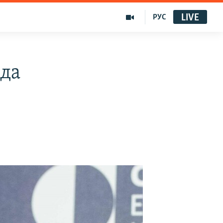
LIVE
РУС
нда