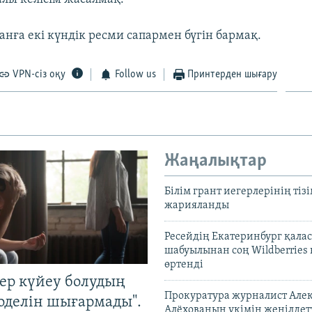
анға екі күндік ресми сапармен бүгін бармақ.
VPN-сіз оқу
Follow us
Принтерден шығару
Жаңалықтар
Білім грант иегерлерінің тізі
жарияланды
Ресейдің Екатеринбург қала
шабуылынан соң Wildberries
өртенді
тер күйеу болудың
Прокуратура журналист Але
оделін шығармады".
Алёхованың үкімін жеңілдет