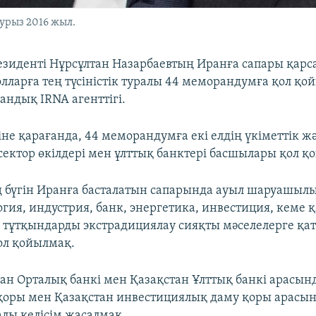
урыз 2016 жыл.
езиденті Нұрсұлтан Назарбаевтың Иранға сапары қар
олларға тең түсіністік туралы 44 меморандумға қол қо
андық IRNA агенттігі.
іне қарағанда, 44 меморандумға екі елдің үкіметтік ж
ектор өкілдері мен ұлттық банктері басшылары қол қо
 бүгін Иранға басталатын сапарында ауыл шаруашылы
огия, индустрия, банк, энергетика, инвестиция, кеме
 тұтқындарды экстрадициялау сияқты мәселелерге қа
ол қойылмақ.
ран Орталық банкі мен Қазақстан Ұлттық банкі арасын
қоры мен Қазақстан инвестициялық даму қоры арасын
ралы келісім жасалмақ.