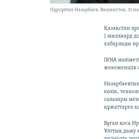
Нұрсұлтан Назарбаев. Вашингтон, 31 на
Қазақстан пр
1 миллиард д
хабарлады ир
IRNA мәлімет
жекеменшік с
Назарбаевтың
көлік, технол
салалары мен
құжаттарға қ
Бұған қоса И
Ұлттық даму 
түсіністік ту