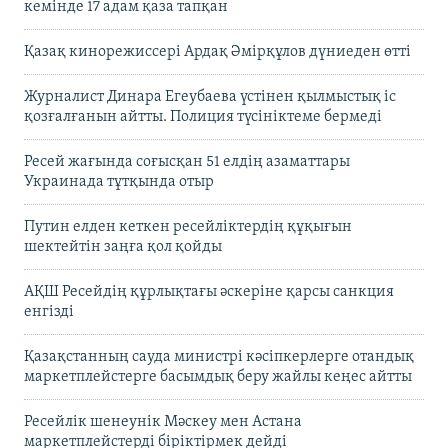
кемінде 17 адам қаза тапқан
Қазақ кинорежиссері Ардақ Әмірқұлов дүниеден өтті
Журналист Динара Егеубаева үстінен қылмыстық іс
қозғалғанын айтты. Полиция түсініктеме бермеді
Ресей жағында соғысқан 51 елдің азаматтары
Украинада тұтқында отыр
Путин елден кеткен ресейліктердің құқығын
шектейтін заңға қол қойды
АҚШ Ресейдің құрлықтағы әскеріне қарсы санкция
енгізді
Қазақстанның сауда министрі кәсіпкерлерге отандық
маркетплейстерге басымдық беру жайлы кеңес айтты
Ресейлік шенеунік Мәскеу мен Астана
маркетплейстерді біріктірмек дейді