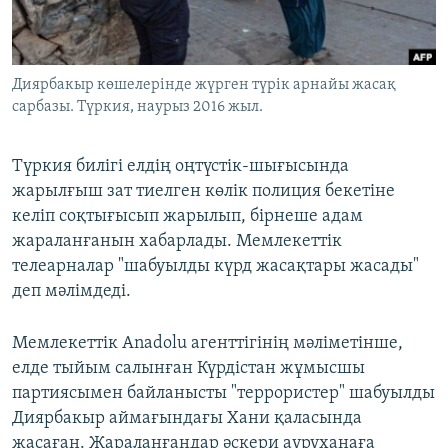
ЖАЗЫЛЫҢЫЗ
Диярбакыр көшелерінде жүрген түрік арнайы жасақ
сарбазы. Түркия, наурыз 2016 жыл.
Басқа тілдерде
Түркия билігі елдің оңтүстік-шығысында
жарылғыш зат тиелген көлік полиция бекетіне
келіп соқтығысып жарылып, бірнеше адам
жараланғанын хабарлады. Мемлекеттік
телеарналар "шабуылды күрд жасақтары жасады"
деп мәлімдеді.
Мемлекеттік Anadolu агенттігінің мәліметінше,
елде тыйым салынған Күрдістан жұмысшы
партиясымен байланысты "террористер" шабуылды
Диярбакыр аймағындағы Хани қаласында
жасаған. Жараланғандар әскери ауруханаға