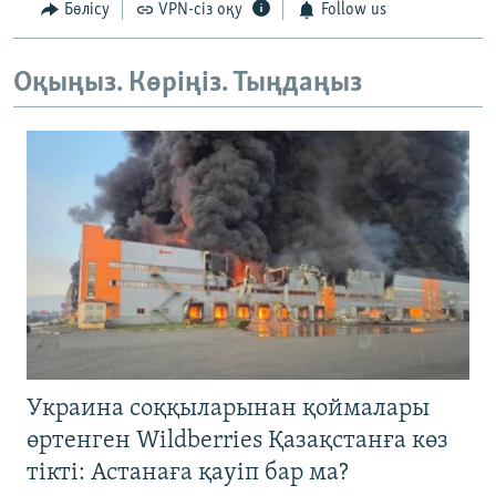
Бөлісу
VPN-сіз оқу
Follow us
Оқыңыз. Көріңіз. Тыңдаңыз
Украина соққыларынан қоймалары
өртенген Wildberries Қазақстанға көз
тікті: Астанаға қауіп бар ма?