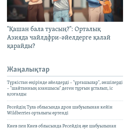
"Қашан бала туасың?": Орталық
Азияда чайлдфри-әйелдерге қалай
қарайды?
Жаңалықтар
Түркістан өңірінде әйелдерді – "ұрғашылар", әншілерді
– "шайтанның азаншысы" деген тұрғын ұсталып, іс
қозғалды
Ресейдің Тула облысында дрон шабуылынан кейін
Wildberries орталығы өртенді
Киев пен Киев облысында Ресейдің әуе шабуылынан