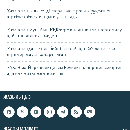
Қазақстанға шетелдіктерді электронды рұқсатпен
кіргізу жобасы талқыға ұсынылды
Қазақстан мұнайын КҚК терминалынан танкерге тиеу
қайта жалғасты – медиа
Қазақстанда желіде бейпіл сөз айтқан 20-дан астам
стример жауапқа тартылған
БАҚ: Нью-Йорк полициясы Бруклин көпірінен секірген
адамның аты-жөнін айтты
ЖАЗЫЛЫҢЫЗ
ЖАЛПЫ МӘЛІМЕТ