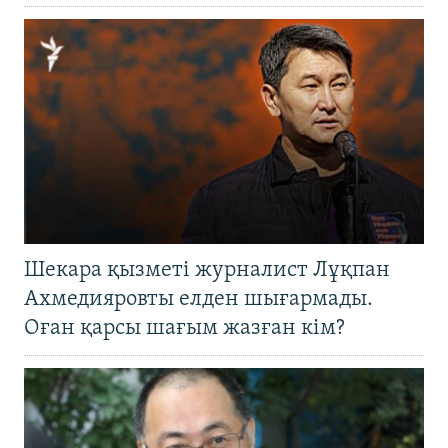
Шекара қызметі журналист Лұқпан
Ахмедияровты елден шығармады.
Оған қарсы шағым жазған кім?