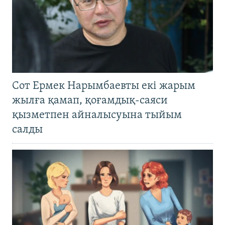
Сот Ермек Нарымбаевты екі жарым
жылға қамап, қоғамдық-саяси
қызметпен айналысуына тыйым
салды