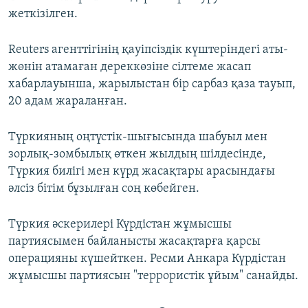
жеткізілген.
Reuters агенттігінің қауіпсіздік күштеріндегі аты-
жөнін атамаған дереккөзіне сілтеме жасап
хабарлауынша, жарылыстан бір сарбаз қаза тауып,
20 адам жараланған.
Түркияның оңтүстік-шығысында шабуыл мен
зорлық-зомбылық өткен жылдың шілдесінде,
Түркия билігі мен күрд жасақтары арасындағы
әлсіз бітім бұзылған соң көбейген.
Түркия әскерилері Күрдістан жұмысшы
партиясымен байланысты жасақтарға қарсы
операцияны күшейткен. Ресми Анкара Күрдістан
жұмысшы партиясын "террористік ұйым" санайды.