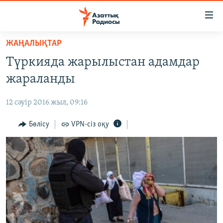
Accessibility
links
Skip
ЖАҢАЛЫҚТАР
to
ЖАҢАЛЫҚТАР
Түркияда жарылыстан адамдар
main
САЯСАТ
content
жараланды
AZATTYQTV
Skip
to
12 сәуір 2016 жыл, 09:16
ҚАҢТАР ОҚИҒАСЫ
main
АДАМ ҚҰҚЫҚТАРЫ
Бөлісу
VPN-сіз оқу
Navigation
Skip
ӘЛЕУМЕТ
to
ӘЛЕМ
Search
АРНАЙЫ ЖОБАЛАР
Русский