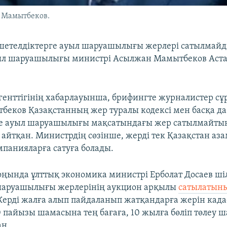
 Мамытбеков.
шетелдіктерге ауыл шаруашылығы жерлері сатылмайд
уыл шаруашылығы министрі Асылжан Мамытбеков Аста
генттігінің хабарлауынша, брифингте журналистер с
беков Қазақстанның жер туралы кодексі мен басқа д
ге ауыл шаруашылығы мақсатындағы жер сатылмайты
н айтқан. Министрдің сөзінше, жерді тек Қазақстан аз
мпанияларға сатуға болады.
ңында ұлттық экономика министрі Ерболат Досаев шіл
 шаруашылығы жерлерінің аукцион арқылы
сатылатын
Жерді жалға алып пайдаланып жатқандарға жерін кад
 пайызы шамасына тең бағаға, 10 жылға бөліп төлеу 
ан.