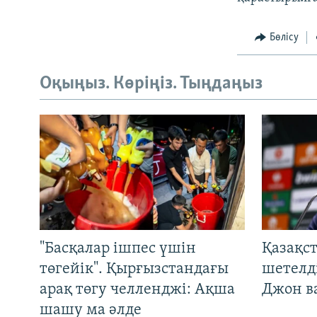
Бөлісу
Оқыңыз. Көріңіз. Тыңдаңыз
"Басқалар ішпес үшін
Қазақс
төгейік". Қырғызстандағы
шетелді
арақ төгу челленджі: Ақша
Джон ва
шашу ма әлде