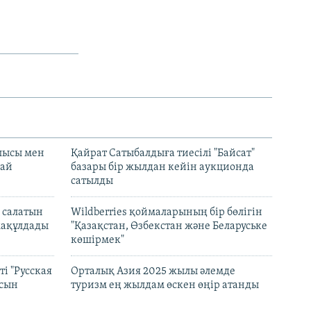
лысы мен
Қайрат Сатыбалдыға тиесілі "Байсат"
най
базары бір жылдан кейін аукционда
сатылды
 салатын
Wildberries қоймаларының бір бөлігін
мақұлдады
"Қазақстан, Өзбекстан және Беларуське
көшірмек"
і "Русская
Орталық Азия 2025 жылы әлемде
асын
туризм ең жылдам өскен өңір атанды