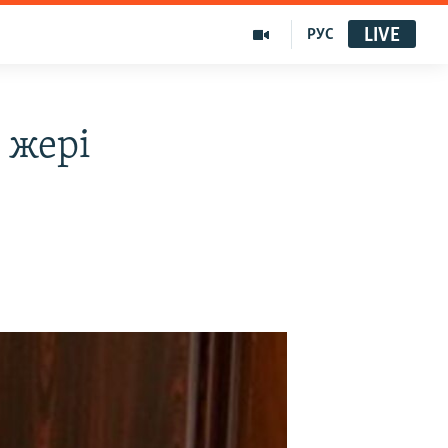
LIVE
РУС
 жері