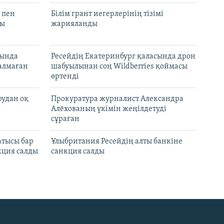
 пен
Білім грант иегерлерінің тізімі
лы
жарияланды
нында
Ресейдің Екатеринбург қаласында дрон
талмаған
шабуылынан соң Wildberries қоймасы
өртенді
рудан оқ
Прокуратура журналист Александра
Алёхованың үкімін жеңілдетуді
сұраған
атысы бар
Ұлыбритания Ресейдің алты банкіне
кция салды
санкция салды