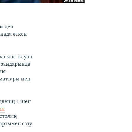
ы деп
нада өткен
ұрағына жауап
а заңдарында
ны
аматтары мен
денің 1-інен
ын
астрлық
шартымен сату