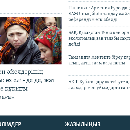
Пашинян: Армения Еуроодақ
ЕАЭО-ның бірін таңдау жай
референдум өткізбейді
БАҚ: Қазақстан Теңіз кен ор
экологиялық заң талабы сақ
дейді
Таиландта мектепте біреу қа
атып, алты адам қаза тапты
ен әйелдерінің
: өз елінде де, жат
АҚШ Кубаға қару жеткізуге қ
де құқығы
адамдар мен ұйымдарға сан
маған
БӨЛІМДЕР
ЖАЗЫЛЫҢЫЗ