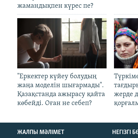
жамандықпен күрес пе?
"Еркектер күйеу болудың
Түркім
жаңа моделін шығармады".
тағдыры
Қазақстанда ажырасу қайта
жерде 
көбейді. Оған не себеп?
қорғал
ЖАЛПЫ МӘЛІМЕТ
НЕГІЗГІ 