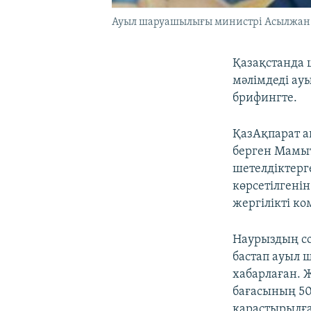
Ауыл шаруашылығы министрі Асылжан
Қазақстанда 
мәлімдеді а
брифингте.
ҚазАқпарат а
берген Мамыт
шетелдіктер
көрсетілгені
жергілікті ко
Наурыздың со
бастап ауыл
хабарлаған. 
бағасының 50
қарастырылғ