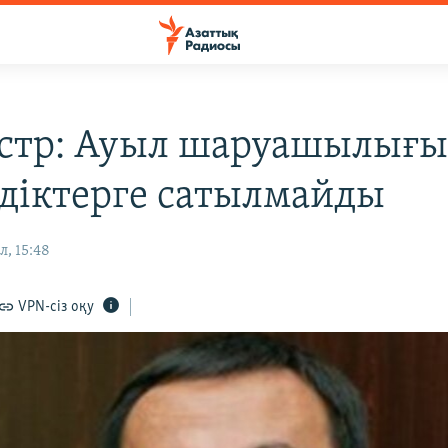
тр: Ауыл шаруашылығы
діктерге сатылмайды
л, 15:48
VPN-сіз оқу