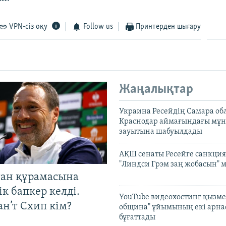
VPN-сіз оқу
Follow us
Принтерден шығару
Жаңалықтар
Украина Ресейдің Самара об
Краснодар аймағындағы мұ
зауытына шабуылдады
АҚШ сенаты Ресейге санкция
"Линдси Грэм заң жобасын" 
тан құрамасына
к бапкер келді.
YouTube видеохостинг қызмет
н’т Схип кім?
община" ұйымының екі арн
бұғаттады