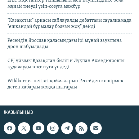
БАҚ: КҚК танкер тапшылығы мен қауіпсіздікке бола
мұнай тиеуді үзіп-созуға мәжбүр
"Қазақстан" арнасы сайлауалды дебаттағы сауалнамада
"ешқандай бұрмалау болған жоқ" дейді
Ресейдің Ярослав қаласындағы ірі мұнай зауытына
дрон шабуылдады
CPJ ұйымы Қазақстан билігін Лұқпан Ахмедияровты
қудалауды тоқтатуға үндеді
Wildberries негізгі қоймаларын Ресейден көшірмек
деген хабарды жоққа шығарды
ЖАЗЫЛЫҢЫЗ