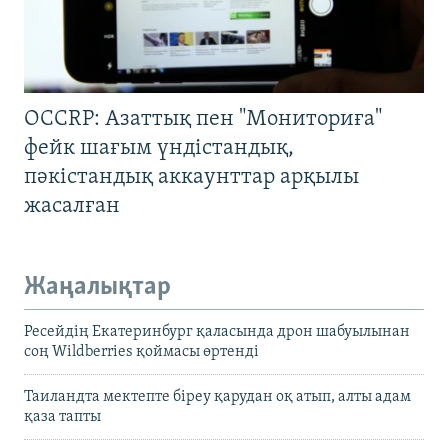
OCCRP: Азаттық пен "Мониториға"
фейк шағым үндістандық,
пәкістандық аккаунттар арқылы
жасалған
Жаңалықтар
Ресейдің Екатеринбург қаласында дрон шабуылынан
соң Wildberries қоймасы өртенді
Таиландта мектепте біреу қарудан оқ атып, алты адам
қаза тапты