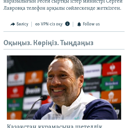
наразылығын Ресей сыртқы істер министрі Сергей
Лавровқа телефон арқылы сөйлескенде жеткізген.
Бөлісу
VPN-сіз оқу
Follow us
Оқыңыз. Көріңіз. Тыңдаңыз
Қазақстан құрамасына шетелдік