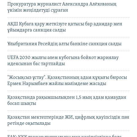
Прокуратура журналист Александра Алёхованың
үкімін жеңілдетуді сұраған
АҚШ Кубаға қару жеткізуге қатысы бар адамдар мен
ұйымдарға санкция салды
Ұлыбритания Ресейдің алты банкіне санкция салды
UEFA 2030 жылғы әлем кубогына бойкот жариялау
идеясынан бас тартпайды
"Жосықсыз ұстау". Қазақстанның адам құқығы бюросы
Ермек Нарымбаев жайлы мәлімдеме жасады
Қазақстанда рақымшылықпен 1,5 мың адам қамаудан
босап шықты
Қазақстан мектептерінде ЖИ, цифрлық қауіпсіздік пән
ретінде оқытылады