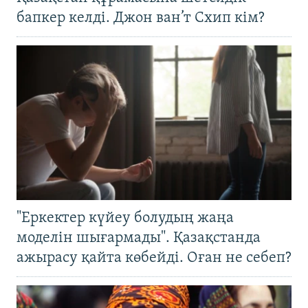
бапкер келді. Джон ван’т Схип кім?
"Еркектер күйеу болудың жаңа
моделін шығармады". Қазақстанда
ажырасу қайта көбейді. Оған не себеп?