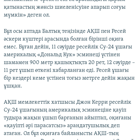
қатынастың жөнсіз шиеленісуіне апарып соғуы
мүмкін» деген ол.
Бұл осы аптада Балтық теңізінде АҚШ пен Ресей
әскери күштері арасында болған бірінші оқиға
емес. Бұған дейін, 11 сәуірде ресейлік Су-24 ұшағы
америкалық «Дональд Кук» эсминеці үстінен
шамамен 900 метр қашықтықта 20 рет, 12 сәуірде –
11 рет ұшып өткені хабарланған еді. Ресей ұшағы
бір кездері кеме үстінен тоғыз метрге дейін жақын
ұшқан.
АҚШ мемлекеттік хатшысы Джон Керри ресейлік
Су-24 ұшағының америкалық эсминеціне қауіп
тудыра жақын ұшып барғанын айыптап, оқиғаны
«қауіпті әрі парасатсыз» арандатушылық деп
атаған. Ол бұл оқиғаға байланысты АҚШ-тың