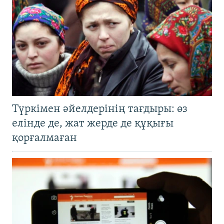
Түркімен әйелдерінің тағдыры: өз
елінде де, жат жерде де құқығы
қорғалмаған