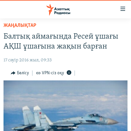
Accessibility
links
Skip
ЖАҢАЛЫҚТАР
to
ЖАҢАЛЫҚТАР
Балтық аймағында Ресей ұшағы
main
САЯСАТ
content
АҚШ ұшағына жақын барған
AZATTYQTV
Skip
to
17 сәуір 2016 жыл, 09:33
ҚАҢТАР ОҚИҒАСЫ
main
АДАМ ҚҰҚЫҚТАРЫ
Бөлісу
VPN-сіз оқу
Navigation
Skip
ӘЛЕУМЕТ
to
ӘЛЕМ
Search
АРНАЙЫ ЖОБАЛАР
Русский