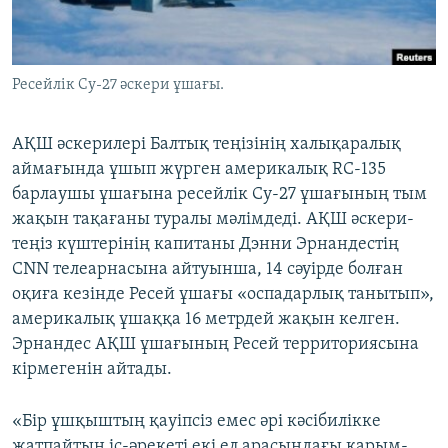
ЖАЗЫЛЫҢЫЗ
Ресейлік Су-27 әскери ұшағы.
Басқа тілдерде
АҚШ әскерилері Балтық теңізінің халықаралық
аймағында ұшып жүрген америкалық RC-135
барлаушы ұшағына ресейлік Су-27 ұшағының тым
жақын тақағаны туралы мәлімдеді. АҚШ әскери-
теңіз күштерінің капитаны Дэнни Эрнандестің
CNN телеарнасына айтуынша, 14 сәуірде болған
оқиға кезінде Ресей ұшағы «оспадарлық танытып»,
америкалық ұшаққа 16 метрдей жақын келген.
Эрнандес АҚШ ұшағының Ресей территориясына
кірмегенін айтады.
«Бір ұшқыштың қауіпсіз емес әрі кәсібилікке
жатпайтын іс-әрекеті екі ел арасындағы қарым-