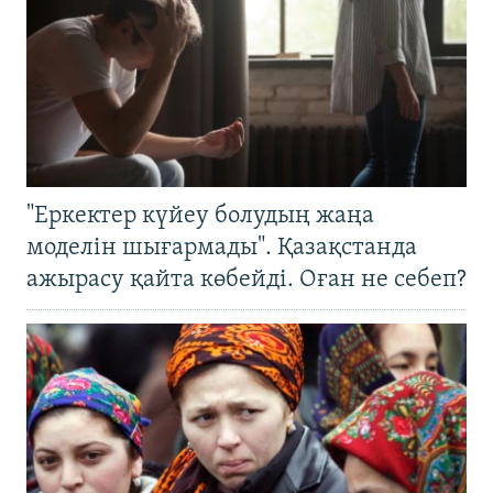
"Еркектер күйеу болудың жаңа
моделін шығармады". Қазақстанда
ажырасу қайта көбейді. Оған не себеп?