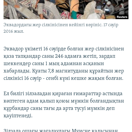
ЖАЗЫЛЫҢЫЗ
Эквадордағы жер сілкінісінен кейінгі көрініс. 17 сәуір
2016 жыл.
Басқа тілдерде
Эквадор үкіметі 16 сәуірде болған жер сілкінісінен
қаза тапқандар саны 246 адамға жетіп, зардап
шеккендер саны 1 мың адамнан асқанын
хабарлады. Қуаты 7,8 магнитуданы құрайтын жер
сілкінісі 16 сәуір - сенбі күні кешке жақын болған.
Ел билігі зілзаладан қираған ғимараттар астында
көптеген адам қалып қоюы мүмкін болғандықтан
құрбандар саны тағы да арта түсуі мүмкін деп
қауіптенеді.
Зілзала ошағы жағалаудағы Муисне қаласынан