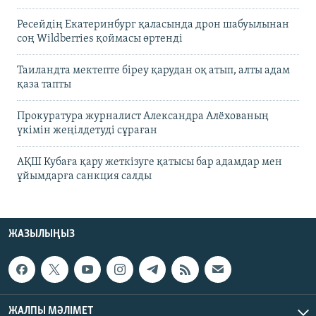
Ресейдің Екатеринбург қаласында дрон шабуылынан
соң Wildberries қоймасы өртенді
Таиландта мектепте біреу қарудан оқ атып, алты адам
қаза тапты
Прокуратура журналист Александра Алёхованың
үкімін жеңілдетуді сұраған
АҚШ Кубаға қару жеткізуге қатысы бар адамдар мен
ұйымдарға санкция салды
ЖАЗЫЛЫҢЫЗ
ЖАЛПЫ МӘЛІМЕТ