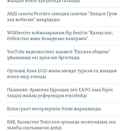
жылдан кейін аукционда сатылды
АҚШ сенаты Ресейге санкция салатын "Линдси Грэм
заң жобасын" мақұлдады
Wildberries қоймаларының бір бөлігін "Қазақстан,
Өзбекстан және Беларуське көшірмек"
YouTube видеохостинг қызметі "Русская община"
ұйымының екі арнасын бұғаттады
Орталық Азия 2025 жылы әлемде туризм ең жылдам
өскен өңір атанды
Пашинян: Армения Еуроодақ пен ЕАЭО-ның бірін
таңдау жайлы референдум өткізбейді
Білім грант иегерлерінің тізімі жарияланды
БАҚ: Қазақстан Теңіз кен орнында экологиялық заң
талабы сақталмаған дейді