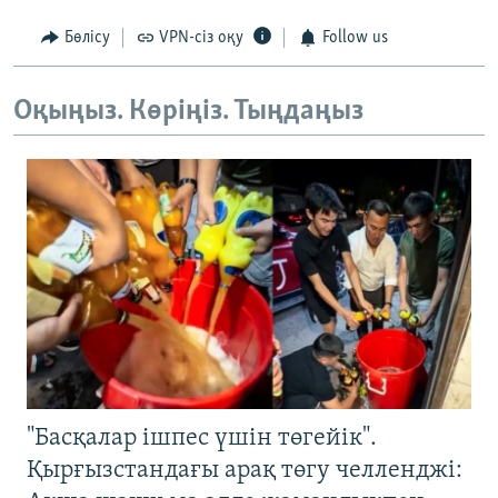
Бөлісу
VPN-сіз оқу
Follow us
Оқыңыз. Көріңіз. Тыңдаңыз
"Басқалар ішпес үшін төгейік".
Қырғызстандағы арақ төгу челленджі: