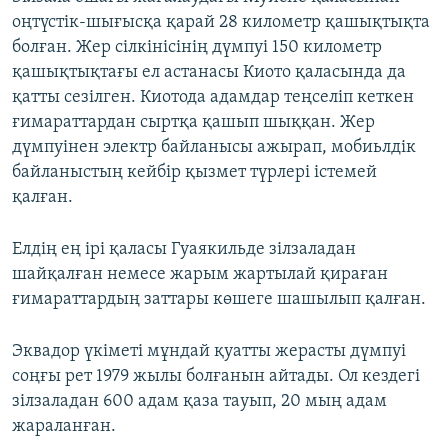
оңтүстік-шығысқа қарай 28 километр қашықтықта
болған. Жер сілкінісінің дүмпуі 150 километр
қашықтықтағы ел астанасы Киото қаласында да
қатты сезілген. Киотода адамдар теңселіп кеткен
ғимараттардан сыртқа қашып шыққан. Жер
дүмпуінен электр байланысы ажырап, мобиьлдік
байланыстың кейбір қызмет түрлері істемей
қалған.
Елдің ең ірі қаласы Гуаякильде зілзаладан
шайқалған немесе жарым жартылай қираған
ғимараттардың заттары көшеге шашылып қалған.
Эквадор үкіметі мұндай қуатты жерасты дүмпуі
соңғы рет 1979 жылы болғанын айтады. Ол кездегі
зілзаладан 600 адам қаза тауып, 20 мың адам
жараланған.