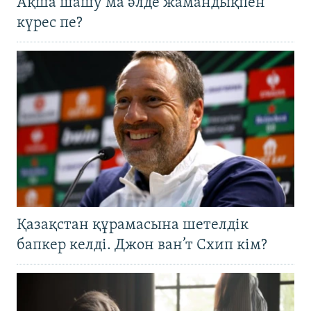
Ақша шашу ма әлде жамандықпен
күрес пе?
Қазақстан құрамасына шетелдік
бапкер келді. Джон ван’т Схип кім?