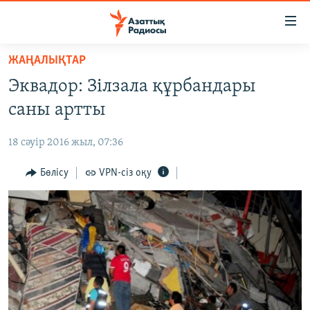
Accessibility
links
Skip
ЖАҢАЛЫҚТАР
to
ЖАҢАЛЫҚТАР
Эквадор: Зілзала құрбандары
main
САЯСАТ
content
саны артты
AZATTYQTV
Skip
to
18 сәуір 2016 жыл, 07:36
ҚАҢТАР ОҚИҒАСЫ
main
АДАМ ҚҰҚЫҚТАРЫ
Бөлісу
VPN-сіз оқу
Navigation
Skip
ӘЛЕУМЕТ
to
ӘЛЕМ
Search
АРНАЙЫ ЖОБАЛАР
Русский