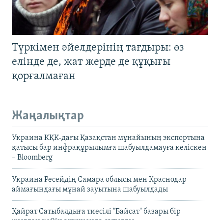
Түркімен әйелдерінің тағдыры: өз
елінде де, жат жерде де құқығы
қорғалмаған
Жаңалықтар
Украина КҚК-дағы Қазақстан мұнайының экспортына
қатысы бар инфрақұрылымға шабуылдамауға келіскен
– Bloomberg
Украина Ресейдің Самара облысы мен Краснодар
аймағындағы мұнай зауытына шабуылдады
Қайрат Сатыбалдыға тиесілі "Байсат" базары бір