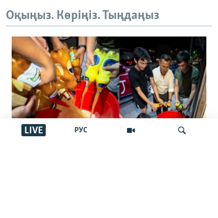
Оқыңыз. Көріңіз. Тыңдаңыз
LIVE
РУС
"Басқалар ішпес үшін төгейік".
Қырғызстандағы арақ төгу челленджі:
İздеу
Ақша шашу ма әлде жамандықпен
күрес пе?