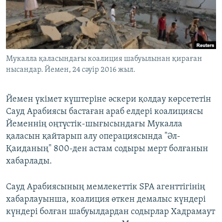
ЖАЗЫЛЫҢЫЗ
Басқа тілдерде
Мукалла қаласындағы коалиция шабуылынан қираған
нысандар. Йемен, 24 сәуір 2016 жыл.
Йемен үкімет күштеріне әскери қолдау көрсететін
Сауд Арабиясы бастаған араб елдері коалициясы
Йеменнің оңтүстік-шығысындағы Мукалла
қаласын қайтарып алу операциясында "Әл-
Қаиданың" 800-ден астам содыры мерт болғанын
хабарлады.
Сауд Арабиясының мемлекеттік SPA агенттігінің
хабарлауынша, коалиция өткен демалыс күндері
күндері болған шабуылдардан содырлар Хадрамаут