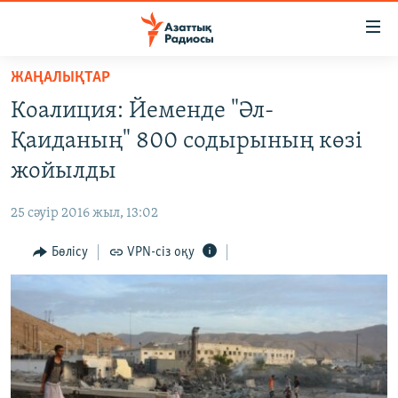
Accessibility
links
Skip
ЖАҢАЛЫҚТАР
to
ЖАҢАЛЫҚТАР
Коалиция: Йеменде "Әл-
main
САЯСАТ
content
Қаиданың" 800 содырының көзі
AZATTYQTV
Skip
жойылды
to
ҚАҢТАР ОҚИҒАСЫ
main
25 сәуір 2016 жыл, 13:02
АДАМ ҚҰҚЫҚТАРЫ
Navigation
Skip
Бөлісу
VPN-сіз оқу
ӘЛЕУМЕТ
to
ӘЛЕМ
Search
АРНАЙЫ ЖОБАЛАР
Русский