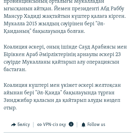
провинциясының орталығы Мукалладан
ығысқанын айтқан. Йемен президенті Абд Раббу
Мансур Хадиді жақтайтын күштер қалаға кірген.
Мукалла 2015 жылдың сәуірінен бері "Әл-
Қаиданың" бақылауында болған.
Коалиция әскері, оның ішінде Сауд Арабиясы мен
Біріккен Араб Әмірліктерінің арнаулы әскері 23
сәуірде Мукалланы қайтарып алу операциясын
бастаған.
Коалиция күштері мен үкімет әскері желтоқсан
айынан бері "Әл-Қаида" бақылауында тұрған
Зинджибар қаласын да қайтарып алуды көздеп
отыр.
Бөлісу
VPN-сіз оқу
Follow us