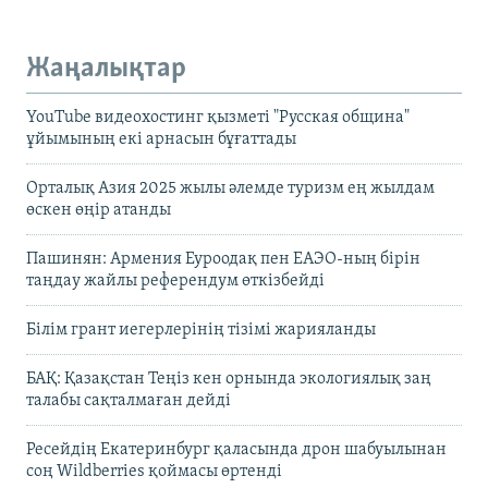
Жаңалықтар
YouTube видеохостинг қызметі "Русская община"
ұйымының екі арнасын бұғаттады
Орталық Азия 2025 жылы әлемде туризм ең жылдам
өскен өңір атанды
Пашинян: Армения Еуроодақ пен ЕАЭО-ның бірін
таңдау жайлы референдум өткізбейді
Білім грант иегерлерінің тізімі жарияланды
БАҚ: Қазақстан Теңіз кен орнында экологиялық заң
талабы сақталмаған дейді
Ресейдің Екатеринбург қаласында дрон шабуылынан
соң Wildberries қоймасы өртенді