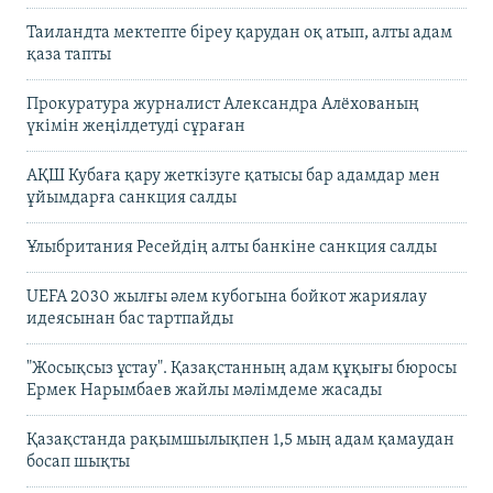
Таиландта мектепте біреу қарудан оқ атып, алты адам
қаза тапты
Прокуратура журналист Александра Алёхованың
үкімін жеңілдетуді сұраған
АҚШ Кубаға қару жеткізуге қатысы бар адамдар мен
ұйымдарға санкция салды
Ұлыбритания Ресейдің алты банкіне санкция салды
UEFA 2030 жылғы әлем кубогына бойкот жариялау
идеясынан бас тартпайды
"Жосықсыз ұстау". Қазақстанның адам құқығы бюросы
Ермек Нарымбаев жайлы мәлімдеме жасады
Қазақстанда рақымшылықпен 1,5 мың адам қамаудан
босап шықты