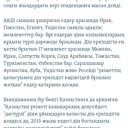
соңғы жылдардағы кері тенденцияға мысал дейді.
АҚШ сынына ұшыраған елдер арасында Ирак,
Пәкістан, Египет, Үндістан сияқты одақтас
мемлекеттер бар. Бұл елдерде діни азшылықтардың
құқығы түрлі дәрежеде бұзылады. Дін еркіндігін ең
қатты бұзатын 17 мемлекет арасында Мьянма,
Иран, Солтүстік Корея, Сауд Арабиясы, Тәжікстан,
Түркіменстан, Өзбекстан бар. Сарапшылар
Ауғанстан, Куба, Үндістан және Ресейді "үкіметтің
қатысуымен дін еркіндігі кәдімгідей бұзылып
жатқан" елдер қатарына қосқан.
Баяндаманың бір бөлігі Қазақстанға да арналған.
"Қазақстан үкіметі халықаралық деңгейдегі
"дәстүрлі" діни ұйымдарға қатысты дін еркіндігін
қолдаса да, 2015 жылы елдегі дін бостандығы