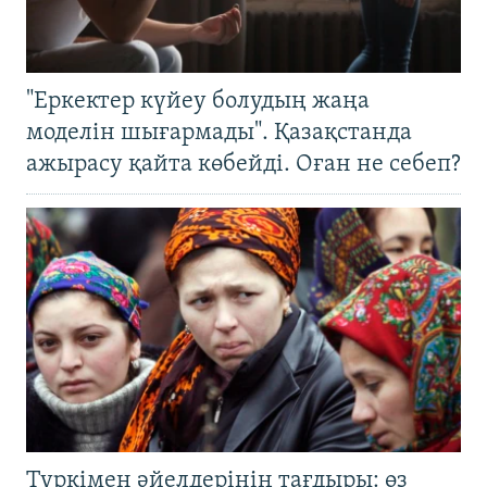
"Еркектер күйеу болудың жаңа
моделін шығармады". Қазақстанда
ажырасу қайта көбейді. Оған не себеп?
Түркімен әйелдерінің тағдыры: өз