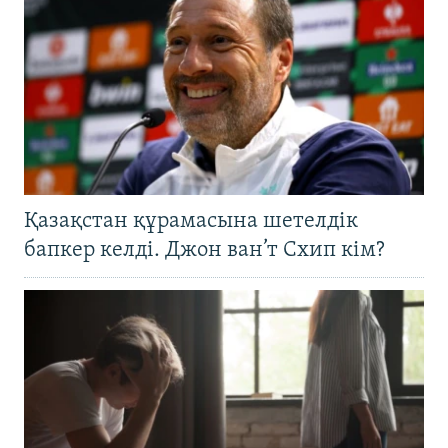
Қазақстан құрамасына шетелдік
бапкер келді. Джон ван’т Схип кім?