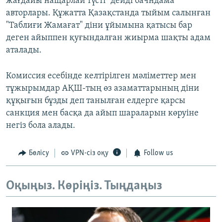
жағдайы нащарлай түсті" дейді бачндама
авторлары. Құжатта Қазақстанда тыйым салынған
"Таблиғи Жамағат" діни ұйымына қатысы бар
деген айыппен қуғындалған жиырма шақты адам
аталады.
Комиссия есебінде келтірілген мәліметтер мен
тұжырымдар АҚШ-тың өз азаматтарының діни
құқығын бұзды деп танылған елдерге қарсы
санкция мен басқа да айып шараларын көруіне
негіз бола алады.
Бөлісу
VPN-сіз оқу
Follow us
Оқыңыз. Көріңіз. Тыңдаңыз