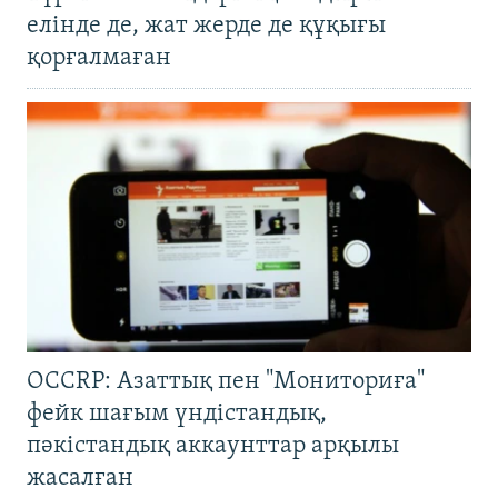
елінде де, жат жерде де құқығы
қорғалмаған
OCCRP: Азаттық пен "Мониториға"
фейк шағым үндістандық,
пәкістандық аккаунттар арқылы
жасалған