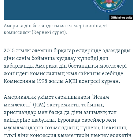
ЖАЗЫЛЫҢЫЗ
Америка дін бостандығы мәселелері жөніндегі
комиссиясы (Көрнекі сурет).
Басқа тілдерде
2015 жылы әлемнің бірқатар елдерінде адамдарды
діни сенім бойынша қудалау күшейді деп
хабарланды Америка дін бостандығы мәселелері
жөніндегі комиссияның жыл сайынғы есебінде.
Комиссияны 1998 жылы АҚШ конгресі құрған.
Америкалық үкімет сарапшылары "Ислам
мемлекеті" (ИМ) экстремистік тобының
христиандар мен басқа да діни азшылық топ
өкілдеріне шабуылы, Еуропада еврейлер мен
мұсылмандарға төзімсіздіктің күшеюі, Пекиннің
түрлі діни конфессия қызметтерін шектеу әрекетін