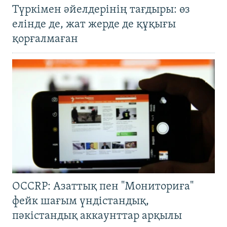
Түркімен әйелдерінің тағдыры: өз
елінде де, жат жерде де құқығы
қорғалмаған
OCCRP: Азаттық пен "Мониториға"
фейк шағым үндістандық,
пәкістандық аккаунттар арқылы