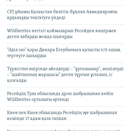
CPJ ұйымы Қазақстан билігін Лұқпан Ахмедияровты
қудалауды тоқтатуға үндеді
Wildberries негізгі қоймаларын Ресейден көшірмек
деген хабарды жоққа шығарды
"Әділ сөз" қоры Динара Егеубаеваға қатысты істі ашық
тергеуге шақырды
Түркістан өңірінде әйелдерді – "ұрғашылар", әншілерді
– "шайтанның жаршысы" деген тұрғын ұсталып, іс
қозғалды
Ресейдің Тула облысында дрон шабуылынан кейін
Wildberries орталығы өртенді
Киев пен Киев облысында Ресейдің әуе шабуылынан
кемінде 17 адам қаза тапқан