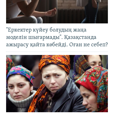
"Еркектер күйеу болудың жаңа
моделін шығармады". Қазақстанда
ажырасу қайта көбейді. Оған не себеп?