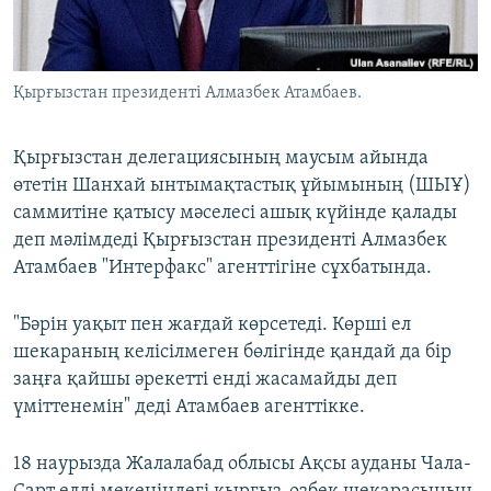
ЖАЗЫЛЫҢЫЗ
Қырғызстан президенті Алмазбек Атамбаев.
Басқа тілдерде
Қырғызстан делегациясының маусым айында
өтетін Шанхай ынтымақтастық ұйымының (ШЫҰ)
саммитіне қатысу мәселесі ашық күйінде қалады
деп мәлімдеді Қырғызстан президенті Алмазбек
Атамбаев "Интерфакс" агенттігіне сұхбатында.
"Бәрін уақыт пен жағдай көрсетеді. Көрші ел
шекараның келісілмеген бөлігінде қандай да бір
заңға қайшы әрекетті енді жасамайды деп
үміттенемін" деді Атамбаев агенттікке.
18 наурызда Жалалабад облысы Ақсы ауданы Чала-