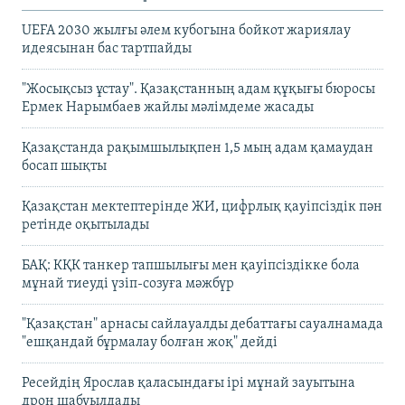
UEFA 2030 жылғы әлем кубогына бойкот жариялау
идеясынан бас тартпайды
"Жосықсыз ұстау". Қазақстанның адам құқығы бюросы
Ермек Нарымбаев жайлы мәлімдеме жасады
Қазақстанда рақымшылықпен 1,5 мың адам қамаудан
босап шықты
Қазақстан мектептерінде ЖИ, цифрлық қауіпсіздік пән
ретінде оқытылады
БАҚ: КҚК танкер тапшылығы мен қауіпсіздікке бола
мұнай тиеуді үзіп-созуға мәжбүр
"Қазақстан" арнасы сайлауалды дебаттағы сауалнамада
"ешқандай бұрмалау болған жоқ" дейді
Ресейдің Ярослав қаласындағы ірі мұнай зауытына
дрон шабуылдады