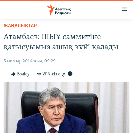
Accessibility
links
Skip
ЖАҢАЛЫҚТАР
to
ЖАҢАЛЫҚТАР
Атамбаев: ШЫҰ саммитіне
main
САЯСАТ
content
қатысуымыз ашық күйі қалады
AZATTYQTV
Skip
to
5 мамыр 2016 жыл, 09:29
ҚАҢТАР ОҚИҒАСЫ
main
АДАМ ҚҰҚЫҚТАРЫ
Бөлісу
VPN-сіз оқу
Navigation
Skip
ӘЛЕУМЕТ
to
ӘЛЕМ
Search
АРНАЙЫ ЖОБАЛАР
Русский