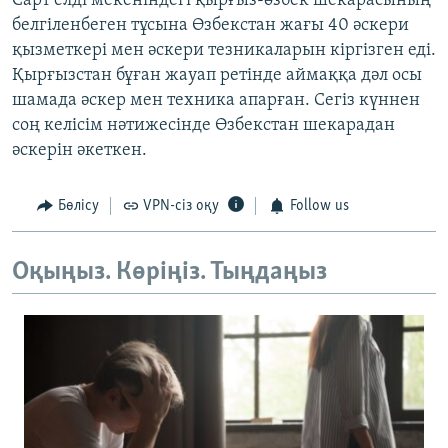
Сарт елді мекеніндегі қырғыз-өзбек шекарасының
белгіленбеген тұсына Өзбекстан жағы 40 әскери
қызметкері мен әскери тезникаларын кіргізген еді.
Қырғызстан бұған жауап ретінде аймаққа дәл осы
шамада әскер мен техника апарған. Сегіз күннен
соң келісім нәтижесінде Өзбекстан шекарадан
әскерін әкеткен.
Бөлісу
VPN-сіз оқу
Follow us
Оқыңыз. Көріңіз. Тыңдаңыз