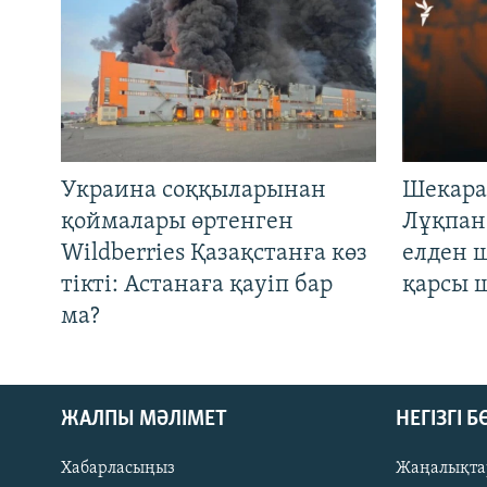
Украина соққыларынан
Шекара
қоймалары өртенген
Лұқпан
Wildberries Қазақстанға көз
елден 
тікті: Астанаға қауіп бар
қарсы 
ма?
ЖАЛПЫ МӘЛІМЕТ
НЕГІЗГІ 
Хабарласыңыз
Жаңалықта