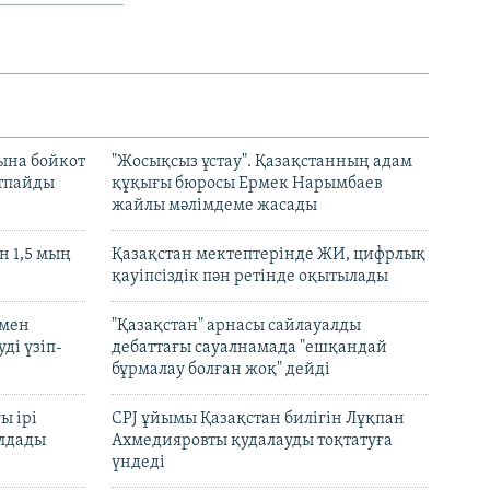
ына бойкот
"Жосықсыз ұстау". Қазақстанның адам
ртпайды
құқығы бюросы Ермек Нарымбаев
жайлы мәлімдеме жасады
 1,5 мың
Қазақстан мектептерінде ЖИ, цифрлық
қауіпсіздік пән ретінде оқытылады
 мен
"Қазақстан" арнасы сайлауалды
ді үзіп-
дебаттағы сауалнамада "ешқандай
бұрмалау болған жоқ" дейді
ы ірі
CPJ ұйымы Қазақстан билігін Лұқпан
лдады
Ахмедияровты қудалауды тоқтатуға
үндеді