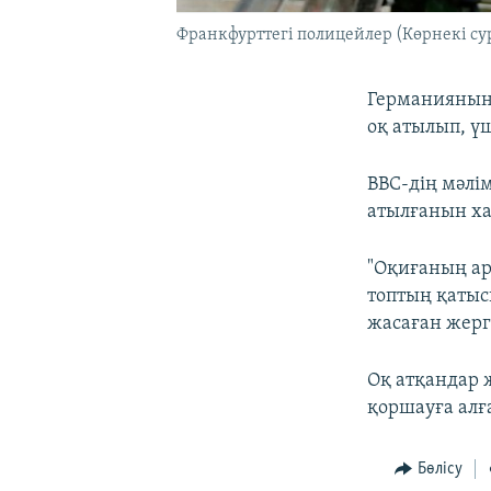
Франкфурттегі полицейлер (Көрнекі сур
Германияның 
оқ атылып, ү
BBC-дің мәлі
атылғанын ха
"Оқиғаның арт
топтың қатыс
жасаған жергі
Оқ атқандар 
қоршауға алғ
Бөлісу