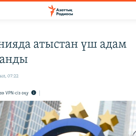
нияда атыстан үш адам
ланды
ыл, 07:22
VPN-сіз оқу