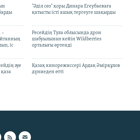
рын
"Әділ сөз" қоры Динара Егеубаеваға
барды
қатысты істі ашық тергеуге шақырды
 –
Ресейдің Тула облысында дрон
шайтанның
шабуылынан кейін Wildberries
ып, іс
орталығы өртенді
ейдің әуе
Қазақ кинорежиссері Ардақ Әмірқұлов
 қаза
дүниеден өтті