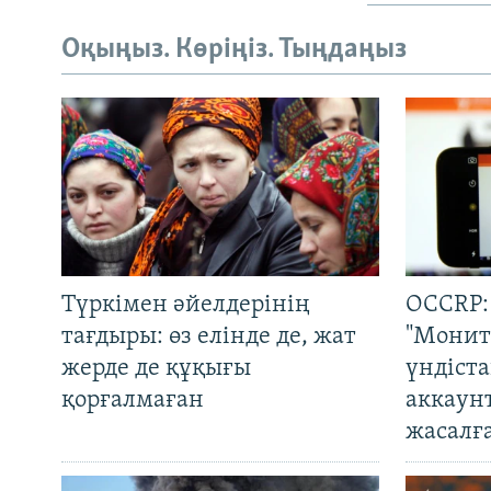
Оқыңыз. Көріңіз. Тыңдаңыз
Түркімен әйелдерінің
OCCRP:
тағдыры: өз елінде де, жат
"Монит
жерде де құқығы
үндіст
қорғалмаған
аккаун
жасалғ