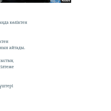
ңда көліктен
ктен
анын айтады.
лмыстық
сілтеме
күштері