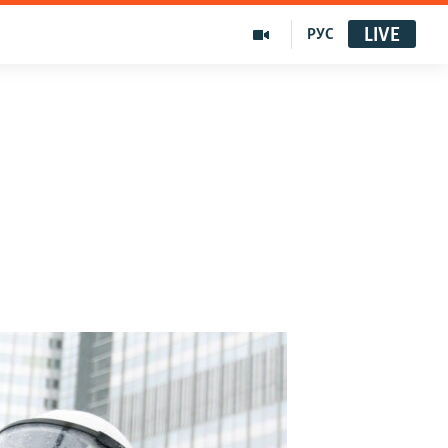
LIVE
РУС