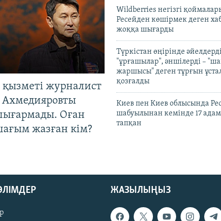
Wildberries негізгі қоймала
Ресейден көшірмек деген ха
жоққа шығарды
Түркістан өңірінде әйелдерді
"ұрғашылар", әншілерді – "
жаршысы" деген тұрғын ұстал
қозғалды
 қызметі журналист
 Ахмедияровты
Киев пен Киев облысында Рес
шығармады. Оған
шабуылынан кемінде 17 адам
тапқан
шағым жазған кім?
БӨЛІМДЕР
ЖАЗЫЛЫҢЫЗ
р