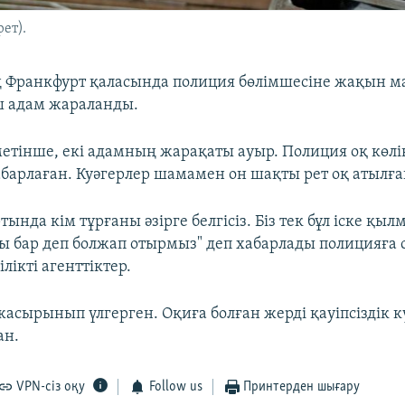
ет).
Франкфурт қаласында полиция бөлімшесіне жақын ма
ш адам жараланды.
метінше, екі адамның жарақаты ауыр. Полиция оқ көлі
барлаған. Куәгерлер шамамен он шақты рет оқ атылғ
ында кім тұрғаны әзірге белгісіз. Біз тек бұл іске қы
ы бар деп болжап отырмыз" деп хабарлады полицияға 
лікті агенттіктер.
жасырынып үлгерген. Оқиға болған жерді қауіпсіздік 
ан.
VPN-сіз оқу
Follow us
Принтерден шығару