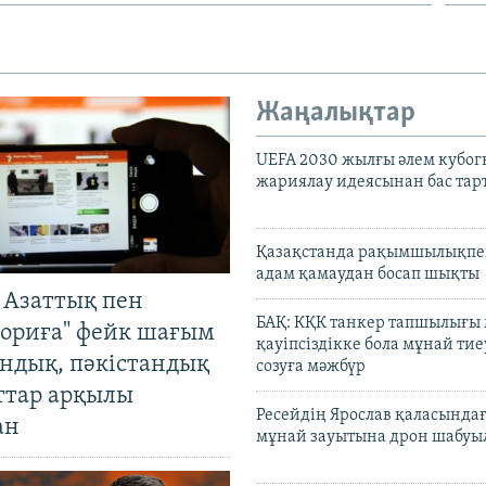
Жаңалықтар
UEFA 2030 жылғы әлем кубог
жариялау идеясынан бас та
Қазақстанда рақымшылықпен
адам қамаудан босап шықты
 Азаттық пен
БАҚ: КҚК танкер тапшылығы
ориға" фейк шағым
қауіпсіздікке бола мұнай тиеу
андық, пәкістандық
созуға мәжбүр
ттар арқылы
Ресейдің Ярослав қаласындағ
ан
мұнай зауытына дрон шабуы