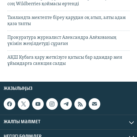
соң Wildberries қоймасы өртенді
Таиландта мектепте біреу қарудан оқ атып, алты адам
қаза тапты
Прокуратура журналист Александра Алёхованың
үкімін жеңілдетуді сұраған
АҚШ Кубаға қару жеткізуге қатысы бар адамдар мен
ұйымдарға санкция салды
ЖАЗЫЛЫҢЫЗ
ЖАЛПЫ МӘЛІМЕТ
НЕГІЗГІ БӨЛІМДЕР