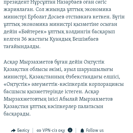
президент Нұрсұлтан Назарбаев оған сөгіс
жариялаған. Сол жиында ұлттық экономика
министрі Ерболат Досаев отставкаға кеткен. Бүгін
ұлттық экономика министрі қызметіне осыған
дейін «Бәйтерек» ұлттық холдингін басқарып
келген 36 жастағы Қуандық Бешімбаев
тағайындалды.
Асқар Мырзахметов бұған дейін Оңтүстік
Қазақстан облысы әкімі, ауыл шаруашылығы
министрі, Қазақстанның Өзбекстандағы елшісі,
«Оңтүстік» әлеуметтік-кәсіпкерлік корпорациясы
басшысы қызметтерінде істеген. Асқар
Мырзахметовтың інісі Абылай Мырзахметов
Қазақстан ұлттық кәсіпкерлер палатасын
басқарады.
Бөлісу
VPN-сіз оқу
Follow us