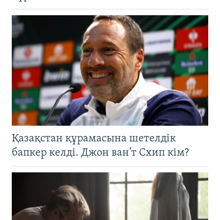
Қазақстан құрамасына шетелдік
бапкер келді. Джон ван’т Схип кім?