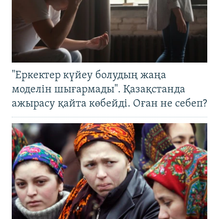
"Еркектер күйеу болудың жаңа
моделін шығармады". Қазақстанда
ажырасу қайта көбейді. Оған не себеп?