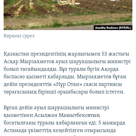
ЖАЗЫЛЫҢЫЗ
Басқа тілдерде
Көрнекі сурет.
Қазақстан президентінің жарлығымен 53 жастағы
Асқар Мырзахметов ауыл шаруашылығы министрі
болып тағайындалды. Бұл туралы бүгін Ақорда
баспасөз қызметі хабарлады. Мырзахметов бұған
дейін президенттік «Нұр Отан» саяси партиясы
төрағасының бірінші орынбасары болып істеген.
Бұған дейін ауыл шаруашылығы министрі
қызметінен Асылжан Мамытбековтың
босатылғаны туралы хабарланған еді. 5 мамырда
Астанада үкіметтің кеңейтілген отырысында