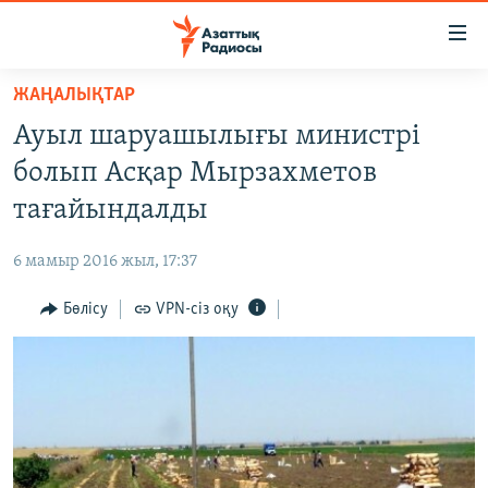
Accessibility
links
Skip
ЖАҢАЛЫҚТАР
to
ЖАҢАЛЫҚТАР
Ауыл шаруашылығы министрі
main
САЯСАТ
content
болып Асқар Мырзахметов
AZATTYQTV
Skip
тағайындалды
to
ҚАҢТАР ОҚИҒАСЫ
main
6 мамыр 2016 жыл, 17:37
АДАМ ҚҰҚЫҚТАРЫ
Navigation
Skip
Бөлісу
VPN-сіз оқу
ӘЛЕУМЕТ
to
ӘЛЕМ
Search
АРНАЙЫ ЖОБАЛАР
Русский