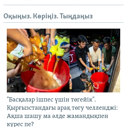
Оқыңыз. Көріңіз. Тыңдаңыз
"Басқалар ішпес үшін төгейік".
Қырғызстандағы арақ төгу челленджі:
Ақша шашу ма әлде жамандықпен
күрес пе?