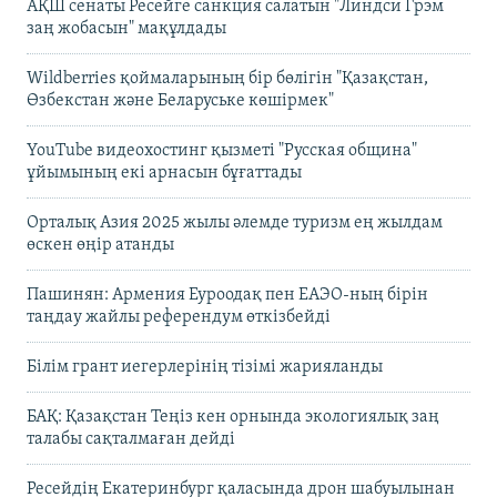
АҚШ сенаты Ресейге санкция салатын "Линдси Грэм
заң жобасын" мақұлдады
Wildberries қоймаларының бір бөлігін "Қазақстан,
Өзбекстан және Беларуське көшірмек"
YouTube видеохостинг қызметі "Русская община"
ұйымының екі арнасын бұғаттады
Орталық Азия 2025 жылы әлемде туризм ең жылдам
өскен өңір атанды
Пашинян: Армения Еуроодақ пен ЕАЭО-ның бірін
таңдау жайлы референдум өткізбейді
Білім грант иегерлерінің тізімі жарияланды
БАҚ: Қазақстан Теңіз кен орнында экологиялық заң
талабы сақталмаған дейді
Ресейдің Екатеринбург қаласында дрон шабуылынан