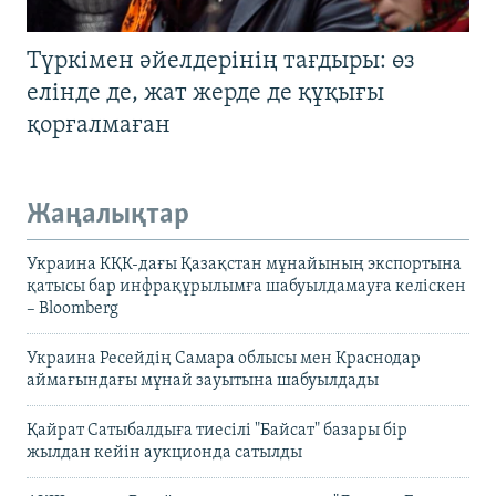
Түркімен әйелдерінің тағдыры: өз
елінде де, жат жерде де құқығы
қорғалмаған
Жаңалықтар
Украина КҚК-дағы Қазақстан мұнайының экспортына
қатысы бар инфрақұрылымға шабуылдамауға келіскен
– Bloomberg
Украина Ресейдің Самара облысы мен Краснодар
аймағындағы мұнай зауытына шабуылдады
Қайрат Сатыбалдыға тиесілі "Байсат" базары бір
жылдан кейін аукционда сатылды