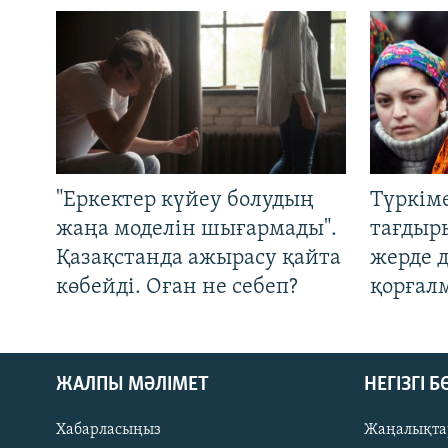
"Еркектер күйеу болудың
Түркім
жаңа моделін шығармады".
тағдыры
Қазақстанда ажырасу қайта
жерде 
көбейді. Оған не себеп?
қорғал
ЖАЛПЫ МӘЛІМЕТ
НЕГІЗГІ 
Хабарласыңыз
Жаңалықта