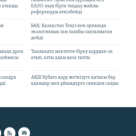
емде
Пашинян: Армения Еуроодақ пен
р атанды
ЕАЭО-ның бірін таңдау жайлы
референдум өткізбейді
мі
БАҚ: Қазақстан Теңіз кен орнында
экологиялық заң талабы сақталмаған
дейді
сында дрон
Таиландта мектепте біреу қарудан оқ
 қоймасы
атып, алты адам қаза тапты
ксандра
АҚШ Кубаға қару жеткізуге қатысы бар
уді
адамдар мен ұйымдарға санкция салды