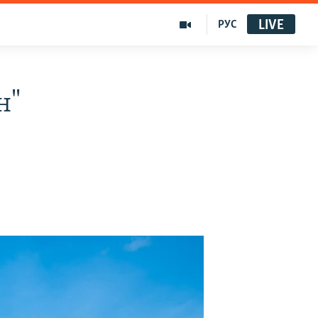
LIVE
РУС
н"