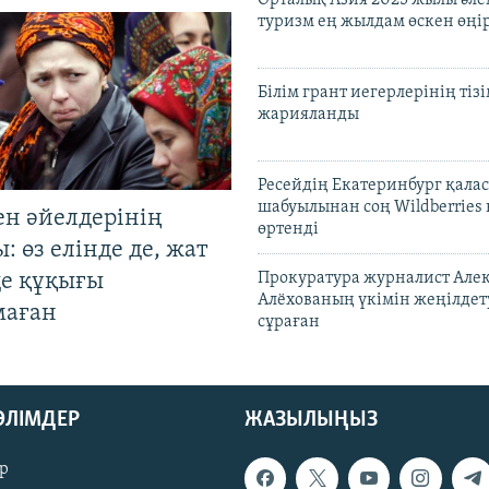
Орталық Азия 2025 жылы әл
туризм ең жылдам өскен өңі
Білім грант иегерлерінің тізі
жарияланды
Ресейдің Екатеринбург қала
шабуылынан соң Wildberries
ен әйелдерінің
өртенді
: өз елінде де, жат
де құқығы
Прокуратура журналист Але
Алёхованың үкімін жеңілдет
маған
сұраған
БӨЛІМДЕР
ЖАЗЫЛЫҢЫЗ
р