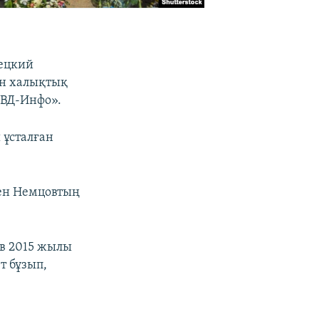
рецкий
ан халықтық
ОВД-Инфо».
 ұсталған
мен Немцовтың
в 2015 жылы
т бұзып,