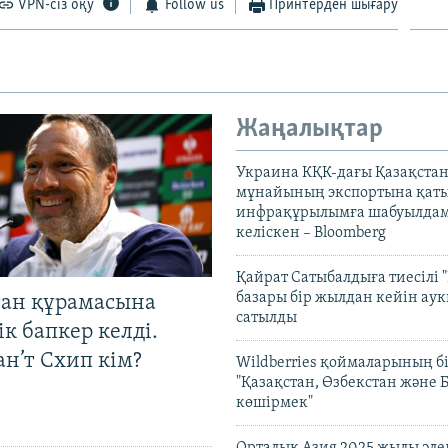
VPN-сіз оқу
Follow us
Принтерден шығару
Жаңалықтар
Украина КҚК-дағы Қазақста
мұнайының экспортына қаты
инфрақұрылымға шабуылдам
келіскен – Bloomberg
Қайрат Сатыбалдыға тиесілі "
базары бір жылдан кейін ау
тан құрамасына
сатылды
к бапкер келді.
н’т Схип кім?
Wildberries қоймаларының бі
"Қазақстан, Өзбекстан және 
көшірмек"