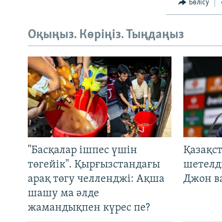
Бөлісу
Оқыңыз. Көріңіз. Тыңдаңыз
"Басқалар ішпес үшін
Қазақс
төгейік". Қырғызстандағы
шетелді
арақ төгу челленджі: Ақша
Джон ва
шашу ма әлде
жамандықпен күрес пе?