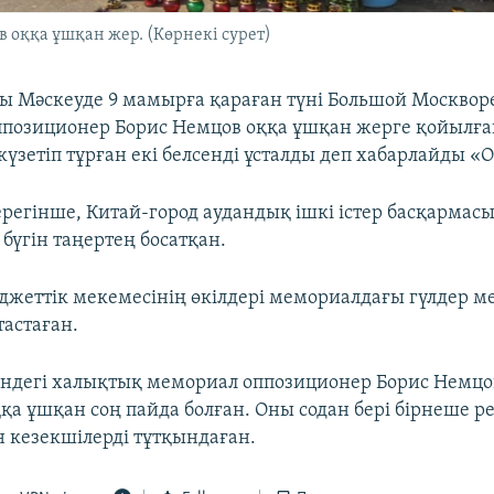
 оққа ұшқан жер. (Көрнекі сурет)
сы Мәскеуде 9 мамырға қараған түні Большой Москво
оппозиционер Борис Немцов оққа ұшқан жерге қойылғ
үзетіп тұрған екі белсенді ұсталды деп хабарлайды «
регінше, Китай-город аудандық ішкі істер басқармасы
 бүгін таңертең босатқан.
джеттік мекемесінің өкілдері мемориалдағы гүлдер 
тастаған.
індегі халықтық мемориал оппозиционер Борис Немцо
қа ұшқан соң пайда болған. Оны содан бері бірнеше ре
н кезекшілерді тұтқындаған.