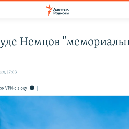
уде Немцов "мемориалы
л, 17:03
VPN-сіз оқу