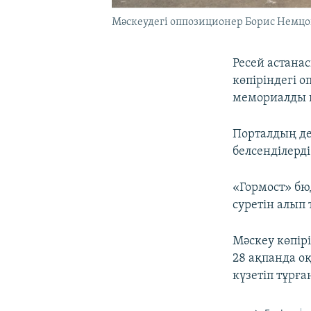
Мәскеудегі оппозиционер Борис Немцов
Ресей астана
көпіріндегі 
мемориалды к
Порталдың де
белсенділерді
«Гормост» бю
суретін алып 
Мәскеу көпір
28 ақпанда оқ
күзетіп тұрға