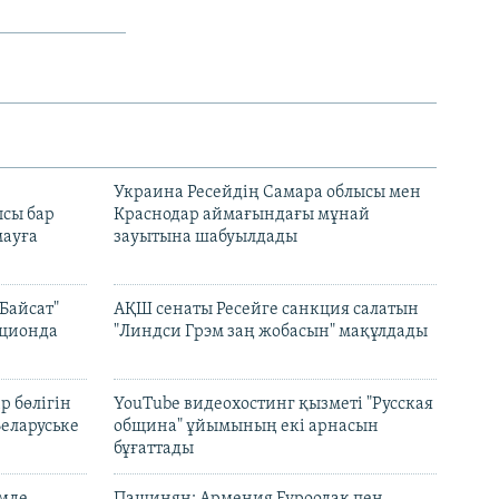
н
Украина Ресейдің Самара облысы мен
сы бар
Краснодар аймағындағы мұнай
ауға
зауытына шабуылдады
Байсат"
АҚШ сенаты Ресейге санкция салатын
кционда
"Линдси Грэм заң жобасын" мақұлдады
р бөлігін
YouTube видеохостинг қызметі "Русская
Беларуське
община" ұйымының екі арнасын
бұғаттады