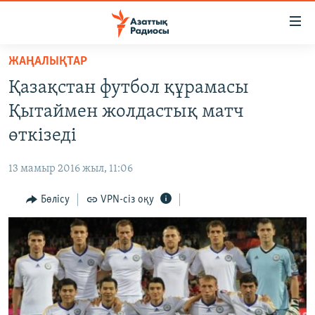
Accessibility
links
Skip
ЖАҢАЛЫҚТАР
to
ЖАҢАЛЫҚТАР
Қазақстан футбол құрамасы
main
САЯСАТ
content
Қытаймен жолдастық матч
AZATTYQTV
Skip
өткізеді
to
ҚАҢТАР ОҚИҒАСЫ
main
13 мамыр 2016 жыл, 11:06
АДАМ ҚҰҚЫҚТАРЫ
Navigation
Skip
Бөлісу
VPN-сіз оқу
ӘЛЕУМЕТ
to
ӘЛЕМ
Search
АРНАЙЫ ЖОБАЛАР
Русский