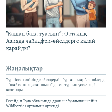
"Қашан бала туасың?": Орталық
Азияда чайлдфри-әйелдерге қалай
қарайды?
Жаңалықтар
Түркістан өңірінде әйелдерді – "ұрғашылар", әншілерді
– "шайтанның азаншысы" деген тұрғын ұсталып, іс
қозғалды
Ресейдің Тула облысында дрон шабуылынан кейін
Wildberries орталығы өртенді