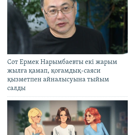
Сот Ермек Нарымбаевты екі жарым
жылға қамап, қоғамдық-саяси
қызметпен айналысуына тыйым
салды