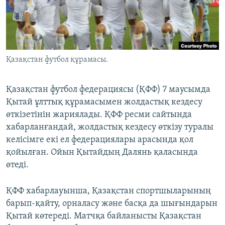
ЖАЗЫЛЫҢЫЗ
Басқа тілдерде
Қазақстан футбол құрамасы.
Қазақстан футбол федерациясы (ҚФФ) 7 маусымда
Қытай ұлттық құрамасымен жолдастық кездесу
өткізетінін жариялады. ҚФФ ресми сайтында
хабарланғандай, жолдастық кездесу өткізу туралы
келісімге екі ел федерациялары арасында қол
қойылған. Ойын Қытайдың Далянь қаласында
өтеді.
ҚФФ хабарлауынша, Қазақстан спортшыларының
барып-қайту, орналасу және басқа да шығындарын
Қытай көтереді. Матчқа байланысты Қазақстан