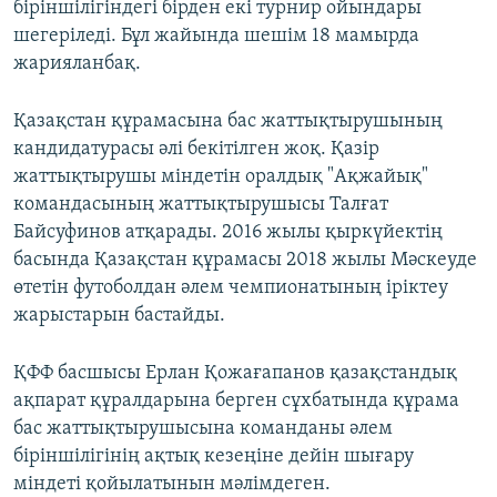
біріншілігіндегі бірден екі турнир ойындары
шегеріледі. Бұл жайында шешім 18 мамырда
жарияланбақ.
Қазақстан құрамасына бас жаттықтырушының
кандидатурасы әлі бекітілген жоқ. Қазір
жаттықтырушы міндетін оралдық "Ақжайық"
командасының жаттықтырушысы Талғат
Байсуфинов атқарады. 2016 жылы қыркүйектің
басында Қазақстан құрамасы 2018 жылы Мәскеуде
өтетін футоболдан әлем чемпионатының іріктеу
жарыстарын бастайды.
ҚФФ басшысы Ерлан Қожағапанов қазақстандық
ақпарат құралдарына берген сұхбатында құрама
бас жаттықтырушысына команданы әлем
біріншілігінің ақтық кезеңіне дейін шығару
міндеті қойылатынын мәлімдеген.