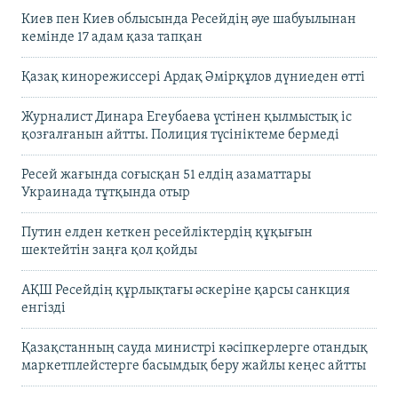
Киев пен Киев облысында Ресейдің әуе шабуылынан
кемінде 17 адам қаза тапқан
Қазақ кинорежиссері Ардақ Әмірқұлов дүниеден өтті
Журналист Динара Егеубаева үстінен қылмыстық іс
қозғалғанын айтты. Полиция түсініктеме бермеді
Ресей жағында соғысқан 51 елдің азаматтары
Украинада тұтқында отыр
Путин елден кеткен ресейліктердің құқығын
шектейтін заңға қол қойды
АҚШ Ресейдің құрлықтағы әскеріне қарсы санкция
енгізді
Қазақстанның сауда министрі кәсіпкерлерге отандық
маркетплейстерге басымдық беру жайлы кеңес айтты