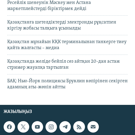
Ресейлік шенеунік Мәскеу мен Астана
маркетплейстерді біріктірмек дейді
Қазақстанға шетелдіктерді электронды рұқсатпен
кіргізу жобасы талқыға ұсынылды
Қазақстан мұнайын КҚК терминалынан танкерге тиеу
қайта жалғасты – медиа
Қазақстанда желіде бейпіл сөз айтқан 20-дан астам
стример жауапқа тартылған
БАҚ: Нью-Йорк полициясы Бруклин көпірінен секірген
адамның аты-жөнін айтты
ЖАЗЫЛЫҢЫЗ