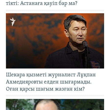
тікті: Астанаға қауіп бар ма?
Шекара қызметі журналист Лұқпан
Ахмедияровты елден шығармады.
Оған қарсы шағым жазған кім?