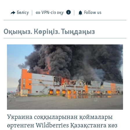
Бөлісу
VPN-сіз оқу
Follow us
Оқыңыз. Көріңіз. Тыңдаңыз
Украина соққыларынан қоймалары
өртенген Wildberries Қазақстанға көз