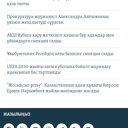
қаза тапты
Прокуратура журналист Александра Алёхованың
үкімін жеңілдетуді сұраған
АҚШ Кубаға қару жеткізуге қатысы бар адамдар мен
ұйымдарға санкция салды
Ұлыбритания Ресейдің алты банкіне санкция салды
UEFA 2030 жылғы әлем кубогына бойкот жариялау
идеясынан бас тартпайды
"Жосықсыз ұстау". Қазақстанның адам құқығы бюросы
Ермек Нарымбаев жайлы мәлімдеме жасады
ЖАЗЫЛЫҢЫЗ