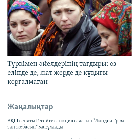
Түркімен әйелдерінің тағдыры: өз
елінде де, жат жерде де құқығы
қорғалмаған
Жаңалықтар
АҚШ сенаты Ресейге санкция салатын "Линдси Грэм
заң жобасын" мақұлдады