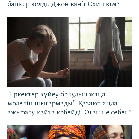
бапкер келді. Джон ван’т Схип кім?
"Еркектер күйеу болудың жаңа
моделін шығармады". Қазақстанда
ажырасу қайта көбейді. Оған не себеп?