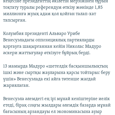
кеңесіне президенттің өкілетін мерзімінен бұрын
тоқтату туралы референдум өткізу жөнінде 1,85
миллионға жуық адам қол қойған талап-хат
тапсырған.
Колумбия президенті Альваро Урибе
Венесуэладағы оппозициялық партияларды
қорғауға шақырғаннан кейін Николас Мадуро
әскери жаттығулар өткізуге бұйрық берді.
13 мамырда Мадуро «шетелдік басқыншылықтың
ішкі және сыртқы жауларына қарсы тойтарыс беру
үшін» Венесуэлада екі айға төтенше жағдай
жариялаған.
Венесуэла әлемдегі ең ірі мұнай кеніштеріне иелік
етеді, бірақ соңғы жылдары әлемдік базарда мұнай
бағасының арзандауы ел экономикасына ауыр