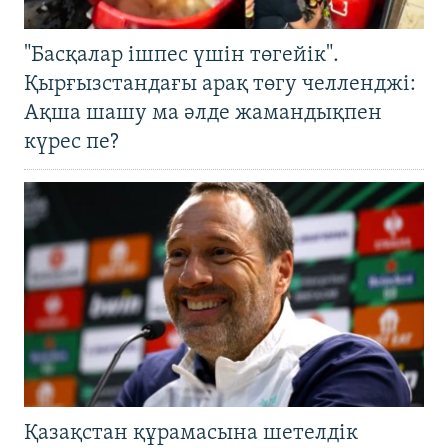
"Басқалар ішпес үшін төгейік".
Қырғызстандағы арақ төгу челленджі:
Ақша шашу ма әлде жамандықпен
күрес пе?
Қазақстан құрамасына шетелдік