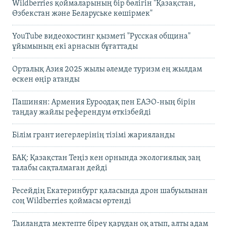
Wildberries қоймаларының бір бөлігін "Қазақстан,
Өзбекстан және Беларуське көшірмек"
YouTube видеохостинг қызметі "Русская община"
ұйымының екі арнасын бұғаттады
Орталық Азия 2025 жылы әлемде туризм ең жылдам
өскен өңір атанды
Пашинян: Армения Еуроодақ пен ЕАЭО-ның бірін
таңдау жайлы референдум өткізбейді
Білім грант иегерлерінің тізімі жарияланды
БАҚ: Қазақстан Теңіз кен орнында экологиялық заң
талабы сақталмаған дейді
Ресейдің Екатеринбург қаласында дрон шабуылынан
соң Wildberries қоймасы өртенді
Таиландта мектепте біреу қарудан оқ атып, алты адам