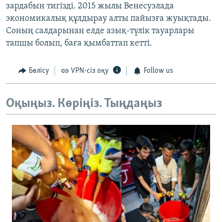
зардабын тигізді. 2015 жылы Венесуэлада
экономикалық құлдырау алты пайызға жуықтады.
Соның салдарынан елде азық-түлік тауарлары
тапшы болып, баға қымбаттап кетті.
Бөлісу
VPN-сіз оқу
Follow us
Оқыңыз. Көріңіз. Тыңдаңыз