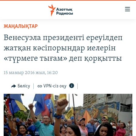
Accessibility
links
Skip
ЖАҢАЛЫҚТАР
to
ЖАҢАЛЫҚТАР
Венесуэла президенті ереуілдеп
main
САЯСАТ
content
жатқан кәсіпорындар иелерін
AZATTYQTV
Skip
«түрмеге тығам» деп қорқытты
to
ҚАҢТАР ОҚИҒАСЫ
main
15 мамыр 2016 жыл, 16:20
АДАМ ҚҰҚЫҚТАРЫ
Navigation
Skip
Бөлісу
VPN-сіз оқу
ӘЛЕУМЕТ
to
ӘЛЕМ
Search
АРНАЙЫ ЖОБАЛАР
Русский