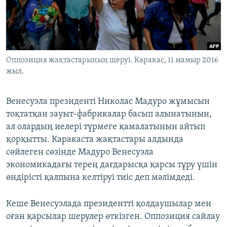
ЖАЗЫЛЫҢЫЗ
Басқа тілдерде
Оппозиция жақтастарының шеруі. Каракас, 11 мамыр 2016
жыл.
Венесуэла президенті Николас Мадуро жұмысын
тоқтатқан зауыт-фабрикалар басып алынатынын,
ал олардың иелері түрмеге қамалатынын айтып
қорқытты. Каракаста жақтастары алдында
сөйлеген сөзінде Мадуро Венесуэла
экономикадағы терең дағдарысқа қарсы тұру үшін
өндірісті қалпына келтіруі тиіс деп мәлімдеді.
Кеше Венесуэлада президентті қолдаушылар мен
оған қарсылар шерулер өткізген. Оппозиция сайлау