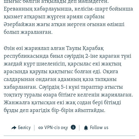
шығыс бөлігін атқылады деп мәлімдеген.
Ереванның хабарлауынша, келісім-шарт бойынша
қызмет атқарып жүрген армян сарбазы
Әзербайжан жағы атқан мерген оғынан өлімші
болып жараланған.
Өзін өзі жариялап алған Таулы Қарабақ
республикасында биыл сәуірдің 2-іне қараған түні
жағдай күрт шиеленісіп, қарсылас екі жақтың
арасында қарулы қақтығыс болған еді. Оқиға
салдарынан ондаған адамның қаза тапқаны
хабарланған. Сәуірдің 5-і күні тараптар атысты
тоқтату туралы өзара бітімге келгенін жариялаған.
Жанжалға қатысқан екі жақ содан бері бітімді
бұзды деп арагідік бір-бірін айыптайды.
Бөлісу
VPN-сіз оқу
Follow us