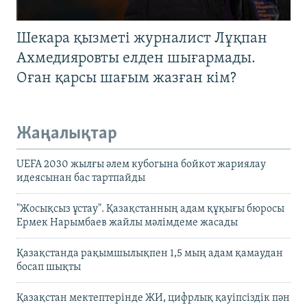
Шекара қызметі журналист Лұқпан
Ахмедияровты елден шығармады.
Оған қарсы шағым жазған кім?
Жаңалықтар
UEFA 2030 жылғы әлем кубогына бойкот жариялау
идеясынан бас тартпайды
"Жосықсыз ұстау". Қазақстанның адам құқығы бюросы
Ермек Нарымбаев жайлы мәлімдеме жасады
Қазақстанда рақымшылықпен 1,5 мың адам қамаудан
босап шықты
Қазақстан мектептерінде ЖИ, цифрлық қауіпсіздік пән