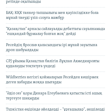
ретінде оқытылады
БАҚ: КҚК танкер тапшылығы мен қауіпсіздікке бола
мұнай тиеуді үзіп-созуға мәжбүр
"Қазақстан" арнасы сайлауалды дебаттағы сауалнамада
"ешқандай бұрмалау болған жоқ" дейді
Ресейдің Ярослав қаласындағы ірі мұнай зауытына
дрон шабуылдады
CPJ ұйымы Қазақстан билігін Лұқпан Ахмедияровты
қудалауды тоқтатуға үндеді
Wildberries негізгі қоймаларын Ресейден көшірмек
деген хабарды жоққа шығарды
"Әділ сөз" қоры Динара Егеубаеваға қатысты істі ашық
тергеуге шақырды
Түркістан өңірінде әйелдерді – "ұрғашылар", әншілерді