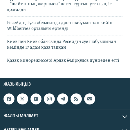
– "шайтанның жаршысы" деген тұрғын ұсталып, іс
қозғалды
Ресейдің Тула облысында дрон шабуылынан кейін
Wildberries орталығы өртенді
Киев пен Киев облысында Ресейдің әуе шабуылынан
кемінде 17 адам қаза тапқан
Қазақ кинорежиссері Ардақ Әмірқұлов дүниеден өтті
ЖАЗЫЛЫҢЫЗ
ЖАЛПЫ МӘЛІМЕТ