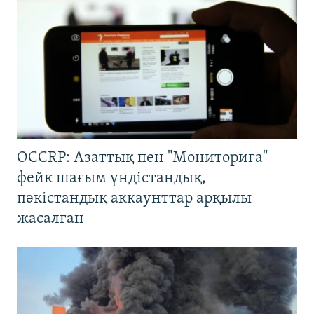
OCCRP: Азаттық пен "Мониториға"
фейк шағым үндістандық,
пәкістандық аккаунттар арқылы
жасалған