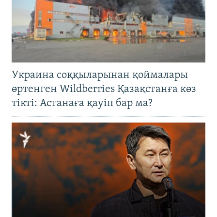
Украина соққыларынан қоймалары
өртенген Wildberries Қазақстанға көз
тікті: Астанаға қауіп бар ма?