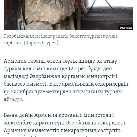
ЖАЗЫЛЫҢЫЗ
Басқа тілдерде
Әзербайжанмен шекарадағы бекетте тұрған армян
сарбазы. (Көрнекі сурет.)
Армения тарапы өткен тәулік ішінде оқ атпау
туралы келісімін кемінде 120 рет бұзды деп
мәлімдеді Әзербайжан қорғаныс министрлігі
баспасөз қызметі. Баку армениялық әскерилердің
ірі калибрлі пулеметтерден атқылағаны туралы
айтады.
Бұған дейін Армения қорғаныс министрлігі
жексенбіге қараған түні Әзербайжан әскерилері
Армения мемлекеттік шекарасының солтүстік-