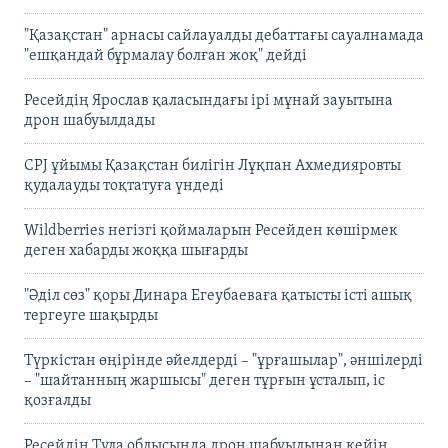
"Қазақстан" арнасы сайлауалды дебаттағы сауалнамада
"ешқандай бұрмалау болған жоқ" дейді
Ресейдің Ярослав қаласындағы ірі мұнай зауытына
дрон шабуылдады
CPJ ұйымы Қазақстан билігін Лұқпан Ахмедияровты
қудалауды тоқтатуға үндеді
Wildberries негізгі қоймаларын Ресейден көшірмек
деген хабарды жоққа шығарды
"Әділ сөз" қоры Динара Егеубаеваға қатысты істі ашық
тергеуге шақырды
Түркістан өңірінде әйелдерді – "ұрғашылар", әншілерді
– "шайтанның жаршысы" деген тұрғын ұсталып, іс
қозғалды
Ресейдің Тула облысында дрон шабуылынан кейін