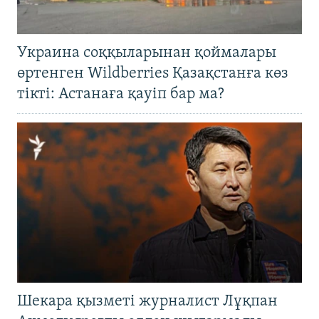
Украина соққыларынан қоймалары
өртенген Wildberries Қазақстанға көз
тікті: Астанаға қауіп бар ма?
Шекара қызметі журналист Лұқпан