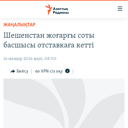
Accessibility
links
Skip
ЖАҢАЛЫҚТАР
to
ЖАҢАЛЫҚТАР
Шешенстан жоғарғы соты
main
САЯСАТ
content
басшысы отставкаға кетті
AZATTYQTV
Skip
to
16 мамыр 2016 жыл, 08:00
ҚАҢТАР ОҚИҒАСЫ
main
АДАМ ҚҰҚЫҚТАРЫ
Бөлісу
VPN-сіз оқу
Navigation
Skip
ӘЛЕУМЕТ
to
ӘЛЕМ
Search
АРНАЙЫ ЖОБАЛАР
Русский