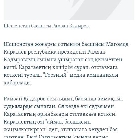
ЖАЗЫЛЫҢЫЗ
Шешенстан басшысы Рамзан Қадыров.
Басқа тілдерде
Шешенстан жоғарғы сотының басшысы Магомед
Каратаев республика президенті Рамзан
Қадыровтың сынына ұшыраған соң қызметтен
кетті. Каратаевтың кешірім сұрап, отставкаға
кеткені туралы "Грозный" медиа компаниясы
хабарлады.
Рамзан Қадыров осы айдың басында аймақтық
судьяларды сынаған. Ол кезде екі судья мен
Каратаевтың орынбасары отставкаға кеткен.
Каратаевтың өзі "аймақ басшысын
жаңылыстырған" деп, отставкаға кетуден бас
тартқан. Енді Каратаевтың "сынды дұрыс