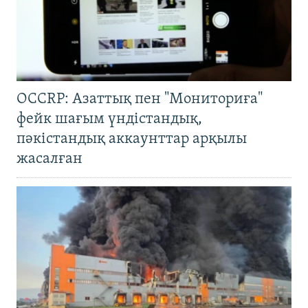
OCCRP: Азаттық пен "Мониториға"
фейк шағым үндістандық,
пәкістандық аккаунттар арқылы
жасалған