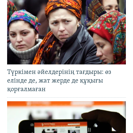
Түркімен әйелдерінің тағдыры: өз
елінде де, жат жерде де құқығы
қорғалмаған