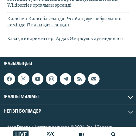
Wildberries орталығы өртенді
Киев пен Киев облысында Ресейдің әуе шабуылынан
кемінде 17 адам қаза тапқан
Қазақ кинорежиссері Ардақ Әмірқұлов дүниеден өтті
ЖАЗЫЛЫҢЫЗ
ЖАЛПЫ МӘЛІМЕТ
НЕГІЗГІ БӨЛІМДЕР
Азат Еуропа / Азаттық радиосы © 2026, Inc. | Барлық
құқықтары қорғалған
LIVE
РУС