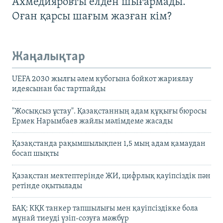
Ахмедияровты елден шығармады.
Оған қарсы шағым жазған кім?
Жаңалықтар
UEFA 2030 жылғы әлем кубогына бойкот жариялау
идеясынан бас тартпайды
"Жосықсыз ұстау". Қазақстанның адам құқығы бюросы
Ермек Нарымбаев жайлы мәлімдеме жасады
Қазақстанда рақымшылықпен 1,5 мың адам қамаудан
босап шықты
Қазақстан мектептерінде ЖИ, цифрлық қауіпсіздік пән
ретінде оқытылады
БАҚ: КҚК танкер тапшылығы мен қауіпсіздікке бола
мұнай тиеуді үзіп-созуға мәжбүр