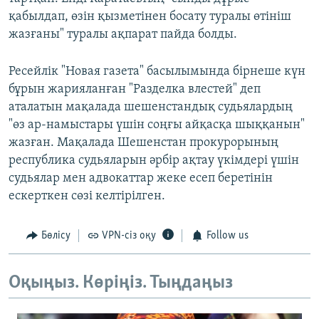
қабылдап, өзін қызметінен босату туралы өтініш
жазғаны" туралы ақпарат пайда болды.
Ресейлік "Новая газета" басылымында бірнеше күн
бұрын жарияланған "Разделка влестей" деп
аталатын мақалада шешенстандық судьялардың
"өз ар-намыстары үшін соңғы айқасқа шыққанын"
жазған. Мақалада Шешенстан прокурорының
республика судьяларын әрбір ақтау үкімдері үшін
судьялар мен адвокаттар жеке есеп беретінін
ескерткен сөзі келтірілген.
Бөлісу
VPN-сіз оқу
Follow us
Оқыңыз. Көріңіз. Тыңдаңыз