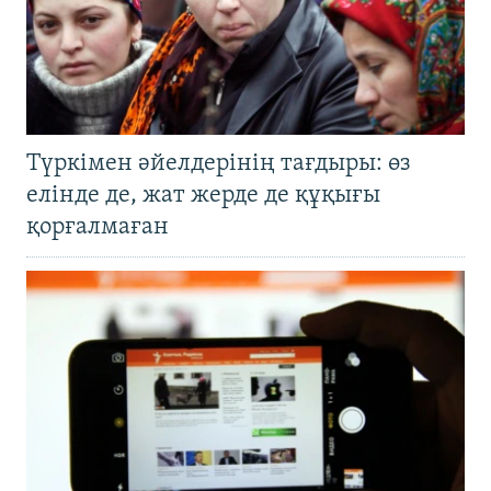
Түркімен әйелдерінің тағдыры: өз
елінде де, жат жерде де құқығы
қорғалмаған