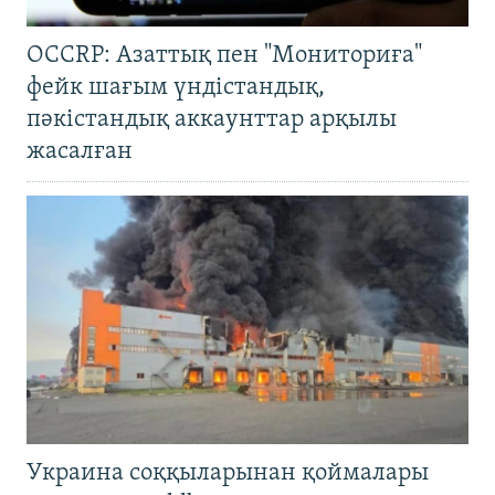
OCCRP: Азаттық пен "Мониториға"
фейк шағым үндістандық,
пәкістандық аккаунттар арқылы
жасалған
Украина соққыларынан қоймалары