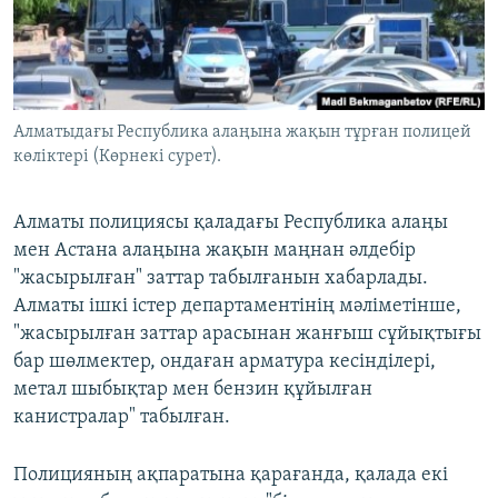
ЖАЗЫЛЫҢЫЗ
Басқа тілдерде
Алматыдағы Республика алаңына жақын тұрған полицей
көліктері (Көрнекі сурет).
Алматы полициясы қаладағы Республика алаңы
мен Астана алаңына жақын маңнан әлдебір
"жасырылған" заттар табылғанын хабарлады.
Алматы ішкі істер департаментінің мәліметінше,
"жасырылған заттар арасынан жанғыш сұйықтығы
бар шөлмектер, ондаған арматура кесінділері,
метал шыбықтар мен бензин құйылған
канистралар" табылған.
Полицияның ақпаратына қарағанда, қалада екі