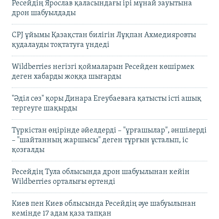
Ресейдің Ярослав қаласындағы ірі мұнай зауытына
дрон шабуылдады
CPJ ұйымы Қазақстан билігін Лұқпан Ахмедияровты
қудалауды тоқтатуға үндеді
Wildberries негізгі қоймаларын Ресейден көшірмек
деген хабарды жоққа шығарды
"Әділ сөз" қоры Динара Егеубаеваға қатысты істі ашық
тергеуге шақырды
Түркістан өңірінде әйелдерді – "ұрғашылар", әншілерді
– "шайтанның жаршысы" деген тұрғын ұсталып, іс
қозғалды
Ресейдің Тула облысында дрон шабуылынан кейін
Wildberries орталығы өртенді
Киев пен Киев облысында Ресейдің әуе шабуылынан
кемінде 17 адам қаза тапқан