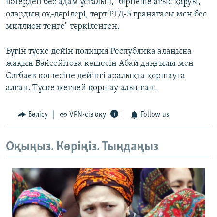
пәтерден бес адам ұсталып, "бірнеше атыс қаруы,
олардың оқ-дәрілері, төрт РГД-5 гранатасы мен бес
миллион теңге" тәркіленген.
Бүгін түске дейін полиция Республика алаңына
жақын Бәйсейітова көшесін Абай даңғылы мен
Сәтбаев көшесіне дейінгі аралықта қоршауға
алған. Түске жетпей қоршау алынған.
Бөлісу
VPN-сіз оқу
Follow us
Оқыңыз. Көріңіз. Тыңдаңыз