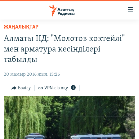
Accessibility
links
Skip
ЖАҢАЛЫҚТАР
to
ЖАҢАЛЫҚТАР
Алматы ІІД: "Молотов коктейлі"
main
САЯСАТ
content
мен арматура кесінділері
AZATTYQTV
Skip
табылды
to
ҚАҢТАР ОҚИҒАСЫ
main
20 мамыр 2016 жыл, 13:26
АДАМ ҚҰҚЫҚТАРЫ
Navigation
Skip
Бөлісу
VPN-сіз оқу
ӘЛЕУМЕТ
to
ӘЛЕМ
Search
АРНАЙЫ ЖОБАЛАР
Русский