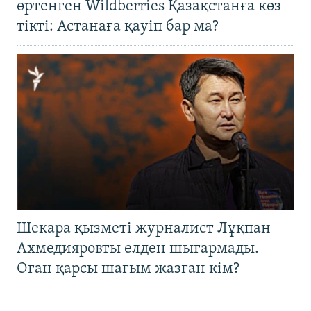
өртенген Wildberries Қазақстанға көз
тікті: Астанаға қауіп бар ма?
Шекара қызметі журналист Лұқпан
Ахмедияровты елден шығармады.
Оған қарсы шағым жазған кім?