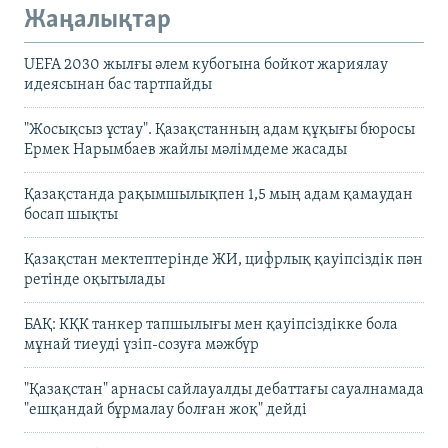
Жаңалықтар
UEFA 2030 жылғы әлем кубогына бойкот жариялау
идеясынан бас тартпайды
"Жосықсыз ұстау". Қазақстанның адам құқығы бюросы
Ермек Нарымбаев жайлы мәлімдеме жасады
Қазақстанда рақымшылықпен 1,5 мың адам қамаудан
босап шықты
Қазақстан мектептерінде ЖИ, цифрлық қауіпсіздік пән
ретінде оқытылады
БАҚ: КҚК танкер тапшылығы мен қауіпсіздікке бола
мұнай тиеуді үзіп-созуға мәжбүр
"Қазақстан" арнасы сайлауалды дебаттағы сауалнамада
"ешқандай бұрмалау болған жоқ" дейді