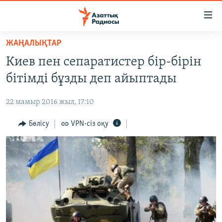
Accessibility
links
Skip
ЖАҢАЛЫҚТАР
to
ЖАҢАЛЫҚТАР
Киев пен сепаратистер бір-бірін
main
САЯСАТ
content
бітімді бұзды деп айыптады
AZATTYQTV
Skip
to
22 мамыр 2016 жыл, 17:10
ҚАҢТАР ОҚИҒАСЫ
main
АДАМ ҚҰҚЫҚТАРЫ
Бөлісу
VPN-сіз оқу
Navigation
Skip
ӘЛЕУМЕТ
to
ӘЛЕМ
Search
АРНАЙЫ ЖОБАЛАР
Русский