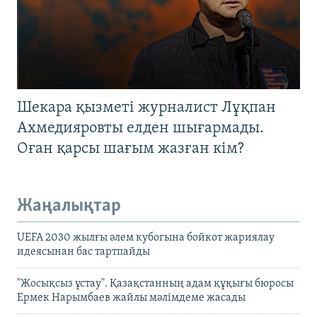
Шекара қызметі журналист Лұқпан
Ахмедияровты елден шығармады.
Оған қарсы шағым жазған кім?
Жаңалықтар
UEFA 2030 жылғы әлем кубогына бойкот жариялау
идеясынан бас тартпайды
"Жосықсыз ұстау". Қазақстанның адам құқығы бюросы
Ермек Нарымбаев жайлы мәлімдеме жасады