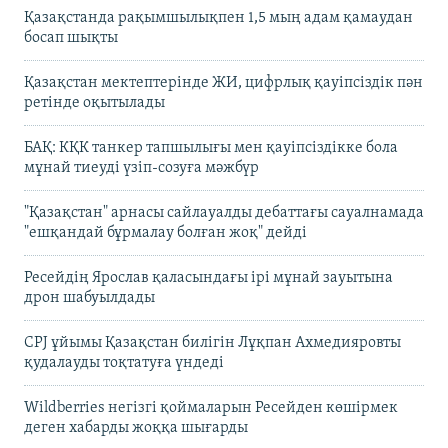
Қазақстанда рақымшылықпен 1,5 мың адам қамаудан
босап шықты
Қазақстан мектептерінде ЖИ, цифрлық қауіпсіздік пән
ретінде оқытылады
БАҚ: КҚК танкер тапшылығы мен қауіпсіздікке бола
мұнай тиеуді үзіп-созуға мәжбүр
"Қазақстан" арнасы сайлауалды дебаттағы сауалнамада
"ешқандай бұрмалау болған жоқ" дейді
Ресейдің Ярослав қаласындағы ірі мұнай зауытына
дрон шабуылдады
CPJ ұйымы Қазақстан билігін Лұқпан Ахмедияровты
қудалауды тоқтатуға үндеді
Wildberries негізгі қоймаларын Ресейден көшірмек
деген хабарды жоққа шығарды