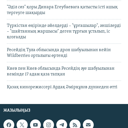
"Әділ сөз" қоры Динара Егеубаеваға қатысты істі ашық
тергеуге шақырды
Түркістан өңірінде әйелдерді – "ұрғашылар", әншілерді
– "шайтанның жаршысы" деген тұрғын ұсталып, іс
қозғалды
Ресейдің Тула облысында дрон шабуылынан кейін
Wildberries орталығы өртенді
Киев пен Киев облысында Ресейдің әуе шабуылынан
кемінде 17 адам қаза тапқан
Қазақ кинорежиссері Ардақ Әмірқұлов дүниеден өтті
ЖАЗЫЛЫҢЫЗ