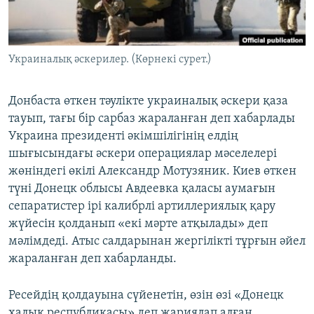
ЖАЗЫЛЫҢЫЗ
Украиналық әскерилер. (Көрнекі сурет.)
Басқа тілдерде
Донбаста өткен тәулікте украиналық әскери қаза
тауып, тағы бір сарбаз жараланған деп хабарлады
Украина президенті әкімшілігінің елдің
шығысындағы әскери операциялар мәселелері
жөніндегі өкілі Александр Мотузяник. Киев өткен
түні Донецк облысы Авдеевка қаласы аумағын
сепаратистер ірі калибрлі артиллериялық қару
жүйесін қолданып «екі мәрте атқылады» деп
мәлімдеді. Атыс салдарынан жергілікті тұрғын әйел
жараланған деп хабарланды.
Ресейдің қолдауына сүйенетін, өзін өзі «Донецк
халық республикасы» деп жариялап алған