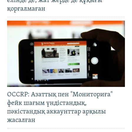
елінде де, жат жерде де құқығы
қорғалмаған
OCCRP: Азаттық пен "Мониториға"
фейк шағым үндістандық,
пәкістандық аккаунттар арқылы
жасалған