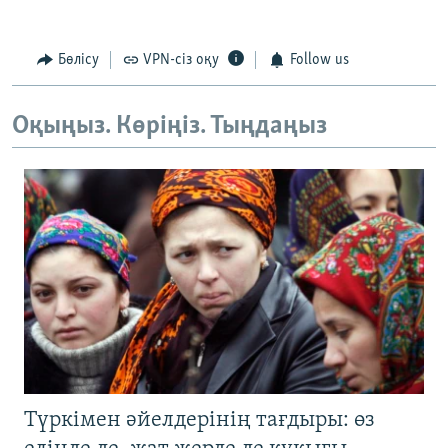
Бөлісу
VPN-сіз оқу
Follow us
Оқыңыз. Көріңіз. Тыңдаңыз
Түркімен әйелдерінің тағдыры: өз