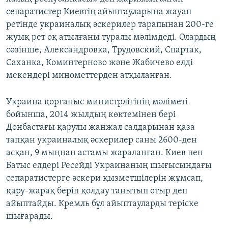
сепаратистер Киевтің айыптауларына жауап
ретінде украиналық әскерилер тарапынан 200-ге
жуық рет оқ атылғаны туралы мәлімдеді. Олардың
сөзінше, Александровка, Трудовский, Спартак,
Саханка, Коминтерново және Жабичево елді
мекендері минометтерден атқыланған.
Украина қорғаныс министрлігінің мәліметі
бойынша, 2014 жылдың көктемінен бері
Донбастағы қарулы жанжал салдарынан қаза
тапқан украиналық әскерилер саны 2600-ден
асқан, 9 мыңнан астамы жараланған. Киев пен
Батыс елдері Ресейді Украинаның шығысындағы
сепаратистерге әскери қызметшілерін жұмсап,
қару-жарақ беріп қолдау танытып отыр деп
айыптайды. Кремль бұл айыптауларды теріске
шығарады.