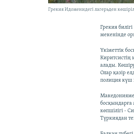
Грекия Идоменидегі лагерьден көшіріл
Грекия биліг
мекенінде ор
Үкіметтік бос
Киритсистің 
алады. Көшір
Олар қазір ел
полиция күш 
Македониямен
босқындарға 
көпшілігі - С
Түркиядан те
Балқан түбег