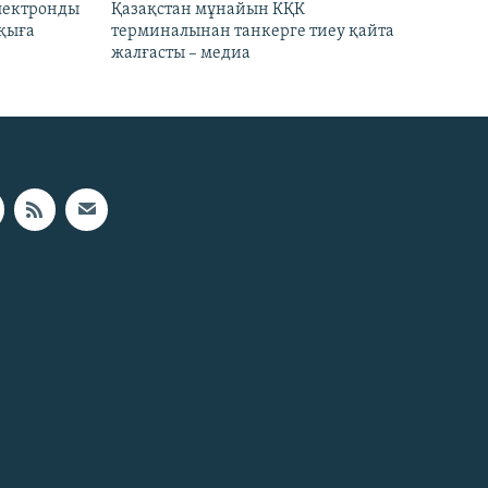
электронды
Қазақстан мұнайын КҚК
лқыға
терминалынан танкерге тиеу қайта
жалғасты – медиа