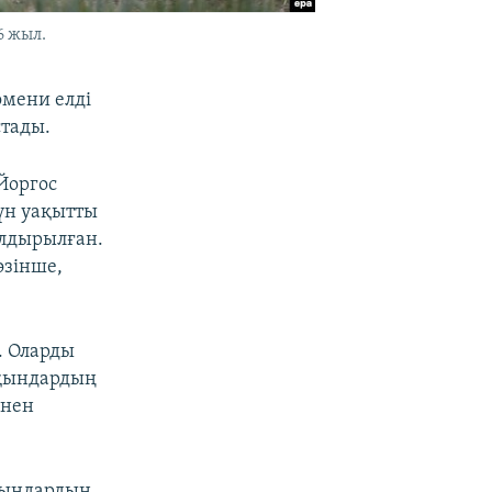
6 жыл.
омени елді
стады.
 Йоргос
үн уақытты
ылдырылған.
өзінше,
. Оларды
сқындардың
інен
сқындардың