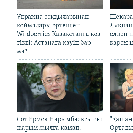
Украина соққыларынан
Шекара
қоймалары өртенген
Лұқпан
Wildberries Қазақстанға көз
елден 
тікті: Астанаға қауіп бар
қарсы 
ма?
Сот Ермек Нарымбаевты екі
"Қашан 
жарым жылға қамап,
Орталы