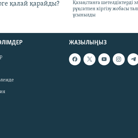
рге қалай қарайды?
Қазақстанға шетелдіктерді 
рұқсатпен кіргізу жобасы та
ұсынылды
БӨЛІМДЕР
ЖАЗЫЛЫҢЫЗ
р
әлемде
зия