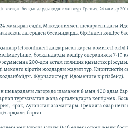
іп жатқан босқындарды қадағалап жүр. Грекия, 24 мамыр 201
і 24 мамырда елдің Македониямен шекарасындағы Ид
наласқан лагерьден босқындарды біртіндеп көшіре ба
қындар ісі жөніндегі дағдарысқа қарсы комитеті өкілі
мәлімдеуінше, босқындарды көшіру операциясы 7-10 к
у жұмысына 200-ден астам полиция қызметкері жұм
ді мекенге кіретін жолдарды жауып тұр. Киритсистің с
қолданбайды. Журналистерді Идомениге кіргізбейді.
 шекарадағы лагерьде шамамен 8 мың 400 адам бар
арнап тұрғызылған жаңа орталықтарға көшірмек. Бо
ирия, Ирак, Ауғанстан азаматтары. Грекияға олар негіз
ңіз арқылы барған.
і елдері мен Еуропа Одағы (ЕО) елдері өткен жылы бо