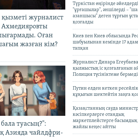
Түркістан өңірінде әйелдерді
"ұрғашылар", әншілерді – "
азаншысы" деген тұрғын ұста
 қызметі журналист
қозғалды
 Ахмедияровты
шығармады. Оған
Киев пен Киев облысында Рес
шабуылынан кемінде 17 адам
шағым жазған кім?
тапқан
Журналист Динара Егеубаева
қылмыстық іс қозғалғанын а
Полиция түсініктеме бермеді
Путин елден кеткен ресейлі
құқығын шектейтін заңға қо
Қазақстанның сауда министр
кәсіпкерлерге отандық
маркетплейстерге басымдық
бала туасың?":
жайлы кеңес айтты
қ Азияда чайлдфри-