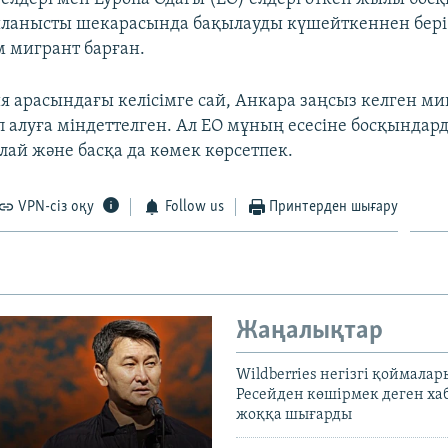
ланысты шекарасында бақылауды күшейткеннен бері 
 мигрант барған.
я арасындағы келісімге сай, Анкара заңсыз келген м
п алуға міндеттелген. Ал ЕО мұның есесіне босқындард
лай және басқа да көмек көрсетпек.
VPN-сіз оқу
Follow us
Принтерден шығару
Жаңалықтар
Wildberries негізгі қоймала
Ресейден көшірмек деген ха
жоққа шығарды