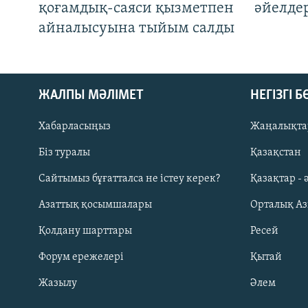
қоғамдық-саяси қызметпен
әйелде
айналысуына тыйым салды
ЖАЛПЫ МӘЛІМЕТ
НЕГІЗГІ 
Хабарласыңыз
Жаңалықта
Біз туралы
Қазақстан
Русский
Сайтымыз бұғатталса не істеу керек?
Қазақтар - 
Азаттық қосымшалары
Орталық А
ЖАЗЫЛЫҢЫЗ
Қолдану шарттары
Ресей
Форум ережелері
Қытай
Жазылу
Әлем
Басқа тілдерде