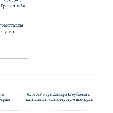
Грекияға 54
игранттарды
ы ұстап
рын
"Әділ сөз" қоры Динара Егеубаеваға
барды
қатысты істі ашық тергеуге шақырды