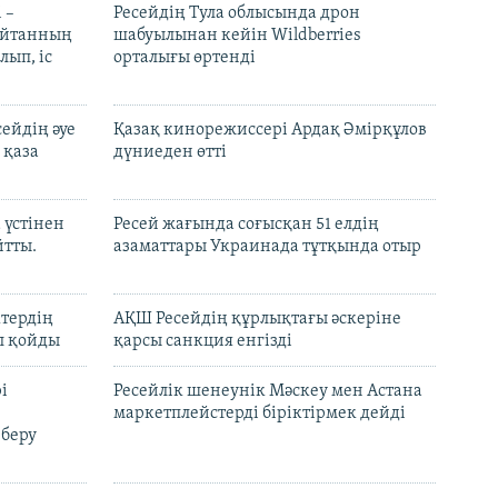
 –
Ресейдің Тула облысында дрон
шайтанның
шабуылынан кейін Wildberries
лып, іс
орталығы өртенді
ейдің әуе
Қазақ кинорежиссері Ардақ Әмірқұлов
 қаза
дүниеден өтті
 үстінен
Ресей жағында соғысқан 51 елдің
йтты.
азаматтары Украинада тұтқында отыр
ктердің
АҚШ Ресейдің құрлықтағы әскеріне
л қойды
қарсы санкция енгізді
і
Ресейлік шенеунік Мәскеу мен Астана
маркетплейстерді біріктірмек дейді
 беру