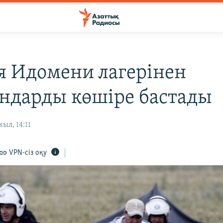
я Идомени лагерінен
ндарды көшіре бастады
ыл, 14:11
VPN-сіз оқу