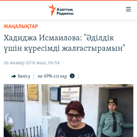
Accessibility
links
Skip
ЖАҢАЛЫҚТАР
to
ЖАҢАЛЫҚТАР
Хадиджа Исмаилова: "Әділдік
main
САЯСАТ
content
үшін күресімді жалғастырамын"
AZATTYQTV
Skip
to
26 мамыр 2016 жыл, 06:54
ҚАҢТАР ОҚИҒАСЫ
main
АДАМ ҚҰҚЫҚТАРЫ
Бөлісу
VPN-сіз оқу
Navigation
Skip
ӘЛЕУМЕТ
to
ӘЛЕМ
Search
АРНАЙЫ ЖОБАЛАР
Русский