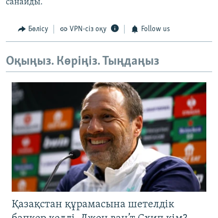
санайды.
Бөлісу
VPN-сіз оқу
Follow us
Оқыңыз. Көріңіз. Тыңдаңыз
Қазақстан құрамасына шетелдік