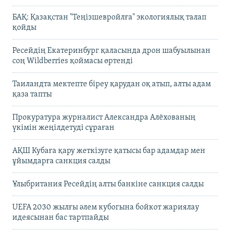
БАҚ: Қазақстан "Теңізшевройлға" экологиялық талап
қойды
Ресейдің Екатеринбург қаласында дрон шабуылынан
соң Wildberries қоймасы өртенді
Таиландта мектепте біреу қарудан оқ атып, алты адам
қаза тапты
Прокуратура журналист Александра Алёхованың
үкімін жеңілдетуді сұраған
АҚШ Кубаға қару жеткізуге қатысы бар адамдар мен
ұйымдарға санкция салды
Ұлыбритания Ресейдің алты банкіне санкция салды
UEFA 2030 жылғы әлем кубогына бойкот жариялау
идеясынан бас тартпайды