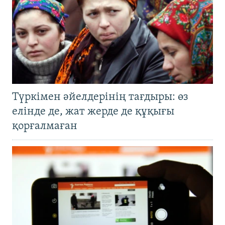
Түркімен әйелдерінің тағдыры: өз
елінде де, жат жерде де құқығы
қорғалмаған