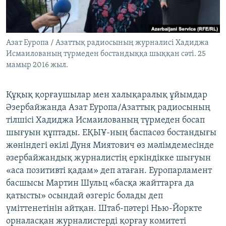
ЖАЗЫЛЫҢЫЗ
Азат Еуропа / Азаттық радиосының журналисі Хадиджа
Исмаилованың түрмеден бостандыққа шыққан сәті. 25
Басқа тілдерде
мамыр 2016 жыл.
Құқық қорғаушылар мен халықаралық ұйымдар
Әзербайжанда Азат Еуропа/Азаттық радиосының
тілшісі Хадиджа Исмаилованың түрмеден босап
шығуын құптады. ЕҚЫҰ-ның баспасөз бостандығы
жөніндегі өкілі Дуня Миятович өз мәлімдемесінде
әзербайжандық журналистің еркіндікке шығуын
«аса позитивті қадам» деп атаған. Еуропарламент
басшысы Мартин Шульц «басқа жайттарға да
қатысты» осындай өзгеріс болады деп
үміттенетінін айтқан. Штаб-пәтері Нью-Йоркте
орналасқан журналистерді қорғау комитеті