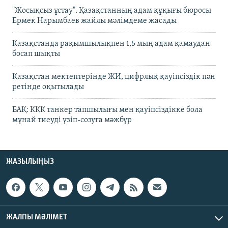
"Жосықсыз ұстау". Қазақстанның адам құқығы бюросы
Ермек Нарымбаев жайлы мәлімдеме жасады
Қазақстанда рақымшылықпен 1,5 мың адам қамаудан
босап шықты
Қазақстан мектептерінде ЖИ, цифрлық қауіпсіздік пән
ретінде оқытылады
БАҚ: КҚК танкер тапшылығы мен қауіпсіздікке бола
мұнай тиеуді үзіп-созуға мәжбүр
ЖАЗЫЛЫҢЫЗ
ЖАЛПЫ МӘЛІМЕТ