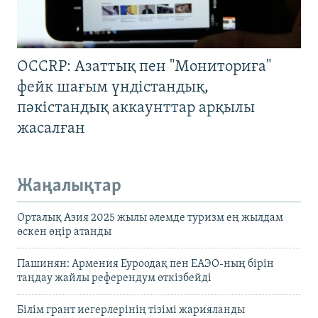
OCCRP: Азаттық пен "Мониториға"
фейк шағым үндістандық,
пәкістандық аккаунттар арқылы
жасалған
Жаңалықтар
Орталық Азия 2025 жылы әлемде туризм ең жылдам
өскен өңір атанды
Пашинян: Армения Еуроодақ пен ЕАЭО-ның бірін
таңдау жайлы референдум өткізбейді
Білім грант иегерлерінің тізімі жарияланды