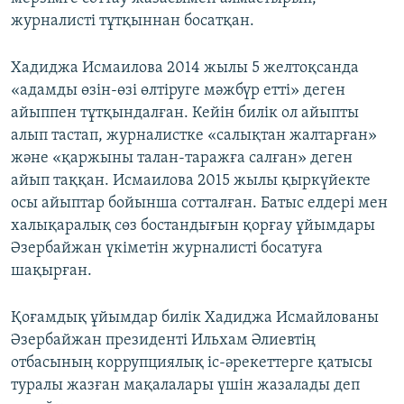
журналисті тұтқыннан босатқан.
Хадиджа Исмаилова 2014 жылы 5 желтоқсанда
«адамды өзін-өзі өлтіруге мәжбүр етті» деген
айыппен тұтқындалған. Кейін билік ол айыпты
алып тастап, журналистке «салықтан жалтарған»
және «қаржыны талан-таражға салған» деген
айып таққан. Исмаилова 2015 жылы қыркүйекте
осы айыптар бойынша сотталған. Батыс елдері мен
халықаралық сөз бостандығын қорғау ұйымдары
Әзербайжан үкіметін журналисті босатуға
шақырған.
Қоғамдық ұйымдар билік Хадиджа Исмайлованы
Әзербайжан президенті Ильхам Әлиевтің
отбасының коррупциялық іс-әрекеттерге қатысы
туралы жазған мақалалары үшін жазалады деп