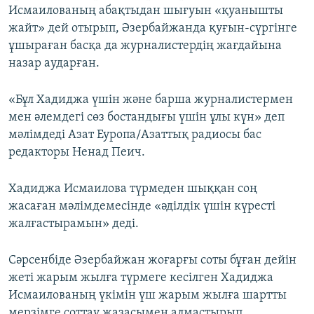
Исмаилованың абақтыдан шығуын «қуанышты
жайт» дей отырып, Әзербайжанда қуғын-сүргінге
ұшыраған басқа да журналистердің жағдайына
назар аударған.
«Бұл Хадиджа үшін және барша журналистермен
мен әлемдегі сөз бостандығы үшін ұлы күн» деп
мәлімдеді Азат Еуропа/Азаттық радиосы бас
редакторы Ненад Пеич.
Хадиджа Исмаилова түрмеден шыққан соң
жасаған мәлімдемесінде «әділдік үшін күресті
жалғастырамын» деді.
Сәрсенбіде Әзербайжан жоғарғы соты бұған дейін
жеті жарым жылға түрмеге кесілген Хадиджа
Исмаилованың үкімін үш жарым жылға шартты
мерзімге соттау жазасымен алмастырып,