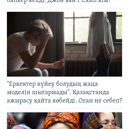
бапкер келді. Джон ван’т Схип кім?
"Еркектер күйеу болудың жаңа
моделін шығармады". Қазақстанда
ажырасу қайта көбейді. Оған не себеп?