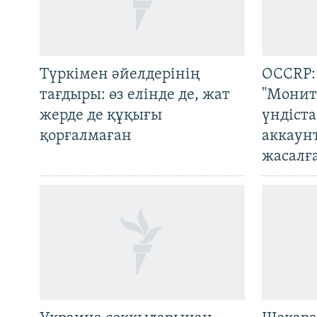
Түркімен әйелдерінің
OCCRP:
тағдыры: өз елінде де, жат
"Монит
жерде де құқығы
үндіст
қорғалмаған
аккаун
жасалғ