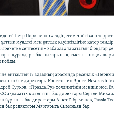
иденті Петр Порошенко «елдің егемендігі мен терри
 ұлттық мүддесі мен ұлттық қауіпсіздігіне қатер төнді
с-әрекетке септесетін» хабарлар тарататын бірқатар ре
парат құралдары басшыларына қатысты санкция жари
 қойды.
міне енгізілген 17 адамның арасында ресейлік «Первы
сының бас директоры Константин Эрнст, Novorus.info
дрей Сурков, «Правда.Ру» холдингінің меншік иесі В
СС ақпараттық агенттігі бас директоры Сергей Михайл
ң бұрынғы бас директоры Ашот Габрелянов, Russia To
ң бас редакторы Маргарита Симоньян бар.