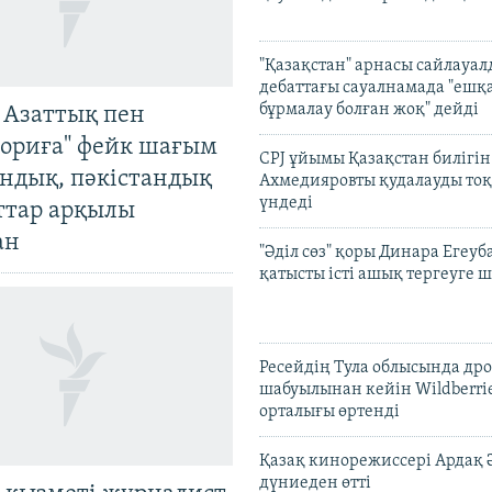
"Қазақстан" арнасы сайлауа
дебаттағы сауалнамада "ешқ
бұрмалау болған жоқ" дейді
 Азаттық пен
ориға" фейк шағым
CPJ ұйымы Қазақстан билігі
андық, пәкістандық
Ахмедияровты қудалауды тоқ
үндеді
ттар арқылы
ан
"Әділ сөз" қоры Динара Егеуб
қатысты істі ашық тергеуге
Ресейдің Тула облысында др
шабуылынан кейін Wildberri
орталығы өртенді
Қазақ кинорежиссері Ардақ 
дүниеден өтті