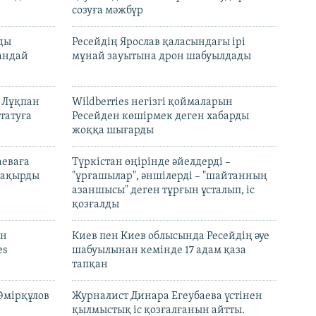
созуға мәжбүр
лды
Ресейдің Ярослав қаласындағы ірі
андай
мұнай зауытына дрон шабуылдады
н Лұқпан
Wildberries негізгі қоймаларын
татуға
Ресейден көшірмек деген хабарды
жоққа шығарды
аеваға
Түркістан өңірінде әйелдерді –
 шақырды
"ұрғашылар", әншілерді – "шайтанның
азаншысы" деген тұрғын ұсталып, іс
қозғалды
он
Киев пен Киев облысында Ресейдің әуе
es
шабуылынан кемінде 17 адам қаза
тапқан
Әмірқұлов
Журналист Динара Егеубаева үстінен
қылмыстық іс қозғалғанын айтты.