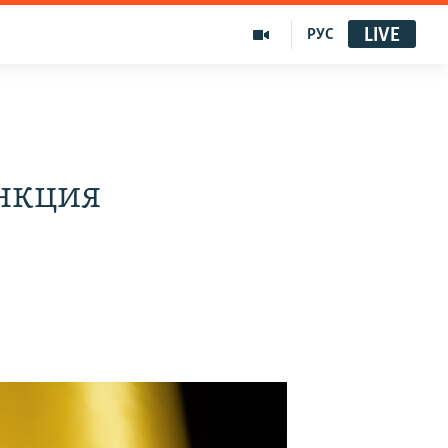
LIVE
РУС
нкция