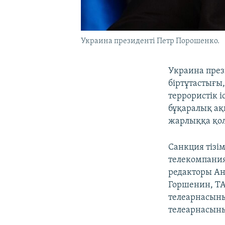
Украина президенті Петр Порошенко.
Украина през
біртұтастығы,
террористік і
бұқаралық ақ
жарлыққа қол
Санкция тізі
телекомпания
редакторы Ан
Горшенин, ТА
телеарнасыны
телеарнасыны