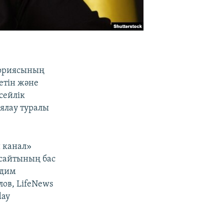
ториясының
ретін және
сейлік
ялау туралы
й канал»
 сайтының бас
адим
ов, LifeNews
day