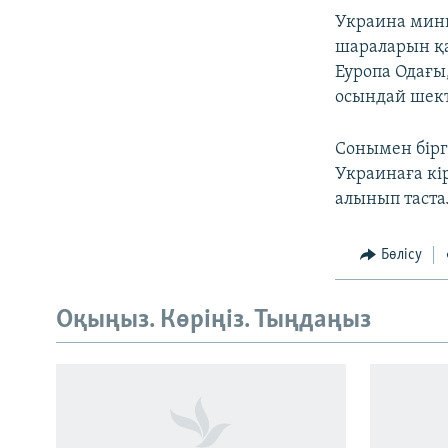
Украина мини
шараларын қа
Еуропа Одағы,
осындай шект
Сонымен бір
Украинаға кі
алынып таста
Бөлісу
Оқыңыз. Көріңіз. Тыңдаңыз