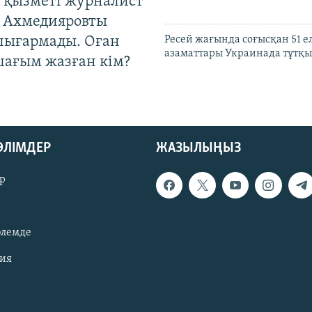
 қызметі журналист
 Ахмедияровты
шығармады. Оған
Ресей жағында соғысқан 51 е
азаматтары Украинада тұтқы
шағым жазған кім?
БӨЛІМДЕР
ЖАЗЫЛЫҢЫЗ
р
әлемде
зия