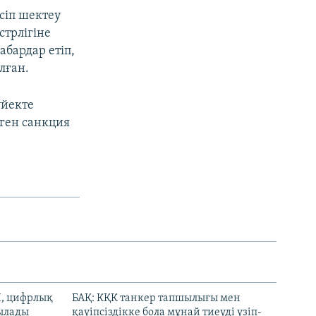
сіп шектеу
трлігіне
абардар етіп,
лған.
йекте
лген санкция
И, цифрлық
БАҚ: КҚК танкер тапшылығы мен
тылады
қауіпсіздікке бола мұнай тиеуді үзіп-