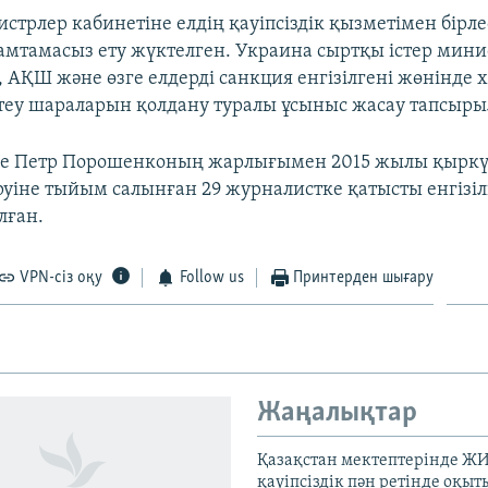
стрлер кабинетіне елдің қауіпсіздік қызметімен бірле
мтамасыз ету жүктелген. Украина сыртқы істер минис
 АҚШ және өзге елдерді санкция енгізілгені жөнінде х
еу шараларын қолдану туралы ұсыныс жасау тапсыры
ге Петр Порошенконың жарлығымен 2015 жылы қыркү
руіне тыйым салынған 29 журналистке қатысты енгізі
лған.
VPN-сіз оқу
Follow us
Принтерден шығару
Жаңалықтар
Қазақстан мектептерінде Ж
қауіпсіздік пән ретінде оқы