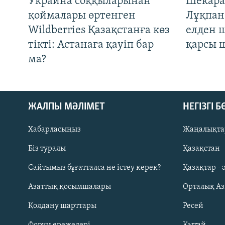
Украина соққыларынан
Шекара
қоймалары өртенген
Лұқпан
Wildberries Қазақстанға көз
елден 
тікті: Астанаға қауіп бар
қарсы 
ма?
ЖАЛПЫ МӘЛІМЕТ
НЕГІЗГІ 
Хабарласыңыз
Жаңалықта
Біз туралы
Қазақстан
Русский
Сайтымыз бұғатталса не істеу керек?
Қазақтар - 
Азаттық қосымшалары
Орталық А
ЖАЗЫЛЫҢЫЗ
Қолдану шарттары
Ресей
Форум ережелері
Қытай