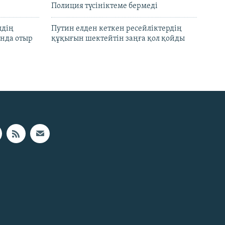
Полиция түсініктеме бермеді
лдің
Путин елден кеткен ресейліктердің
нда отыр
құқығын шектейтін заңға қол қойды