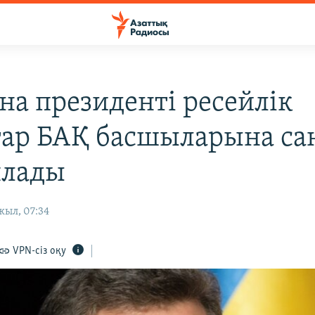
на президенті ресейлік
тар БАҚ басшыларына са
ялады
жыл, 07:34
VPN-сіз оқу