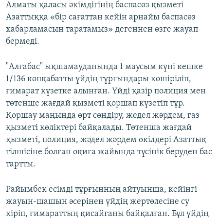
Алматы қаласы әкімдігінің баспасөз қызметі
Азаттыққа «бір сағаттан кейін арнайы баспасөз
хабарламасын таратамыз» дегеннен өзге жауап
бермеді.
"Алғабас" ықшамауданында 1 маусым күні кешке
1/136 көпқабатты үйдің тұрғындары көшіріліп,
ғимарат күзетке алынған. Үйді қазір полиция мен
төтенше жағдай қызметі қоршап күзетіп тұр.
Қоршау маңында өрт сөндіру, жедел жәрдем, газ
қызметі көліктері байқалады. Төтенша жағдай
қызметі, полиция, жәдел жәрдем өкілдері Азаттық
тілшісіне болған оқиға жайында түсінік беруден бас
тартты.
Райымбек есімді тұрғынның айтуынша, кейінгі
жауын-шашын әсерінен үйдің жертөлесіне су
кіріп, ғимараттың қисайғаны байқалған. Бұл үйдің