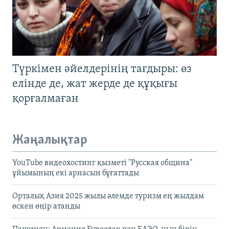
Түркімен әйелдерінің тағдыры: өз
елінде де, жат жерде де құқығы
қорғалмаған
Жаңалықтар
YouTube видеохостинг қызметі "Русская община"
ұйымының екі арнасын бұғаттады
Орталық Азия 2025 жылы әлемде туризм ең жылдам
өскен өңір атанды