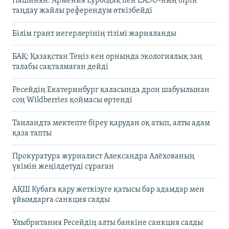
Пашинян: Армения Еуроодақ пен ЕАЭО-ның бірін
таңдау жайлы референдум өткізбейді
Білім грант иегерлерінің тізімі жарияланды
БАҚ: Қазақстан Теңіз кен орнында экологиялық заң
талабы сақталмаған дейді
Ресейдің Екатеринбург қаласында дрон шабуылынан
соң Wildberries қоймасы өртенді
Таиландта мектепте біреу қарудан оқ атып, алты адам
қаза тапты
Прокуратура журналист Александра Алёхованың
үкімін жеңілдетуді сұраған
АҚШ Кубаға қару жеткізуге қатысы бар адамдар мен
ұйымдарға санкция салды
Ұлыбритания Ресейдің алты банкіне санкция салды