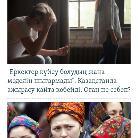
"Еркектер күйеу болудың жаңа
моделін шығармады". Қазақстанда
ажырасу қайта көбейді. Оған не себеп?