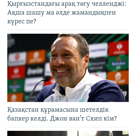
Қырғызстандағы арақ төгу челленджі:
Ақша шашу ма әлде жамандықпен
күрес пе?
Қазақстан құрамасына шетелдік
бапкер келді. Джон ван’т Схип кім?