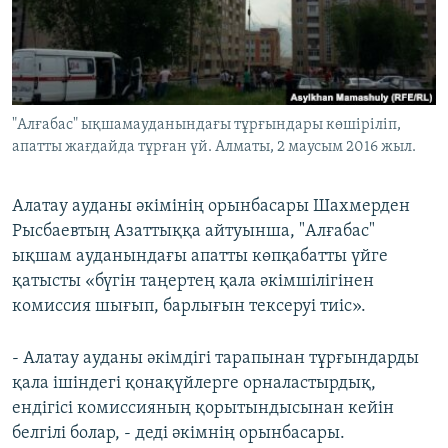
ЖАЗЫЛЫҢЫЗ
Басқа тілдерде
"Алғабас" ықшамауданындағы тұрғындары көшіріліп,
апатты жағдайда тұрған үй. Алматы, 2 маусым 2016 жыл.
Алатау ауданы әкімінің орынбасары Шахмерден
Рысбаевтың Азаттыққа айтуынша, "Алғабас"
ықшам ауданындағы апатты көпқабатты үйге
қатысты «бүгін таңертең қала әкімшілігінен
комиссия шығып, барлығын тексеруі тиіс».
- Алатау ауданы әкімдігі тарапынан тұрғындарды
қала ішіндегі қонақүйлерге орналастырдық,
ендігісі комиссияның қорытындысынан кейін
белгілі болар, - деді әкімнің орынбасары.