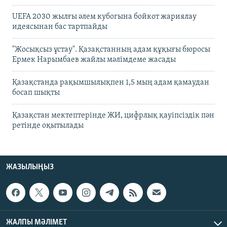
UEFA 2030 жылғы әлем кубогына бойкот жариялау
идеясынан бас тартпайды
"Жосықсыз ұстау". Қазақстанның адам құқығы бюросы
Ермек Нарымбаев жайлы мәлімдеме жасады
Қазақстанда рақымшылықпен 1,5 мың адам қамаудан
босап шықты
Қазақстан мектептерінде ЖИ, цифрлық қауіпсіздік пән
ретінде оқытылады
ЖАЗЫЛЫҢЫЗ
ЖАЛПЫ МӘЛІМЕТ