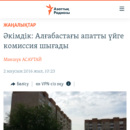
Accessibility
links
Skip
ЖАҢАЛЫҚТАР
to
ЖАҢАЛЫҚТАР
Әкімдік: Алғабастағы апатты үйге
main
САЯСАТ
content
комиссия шығады
AZATTYQTV
Skip
to
Мәншүк АСАУТАЙ
ҚАҢТАР ОҚИҒАСЫ
main
2 маусым 2016 жыл, 10:23
АДАМ ҚҰҚЫҚТАРЫ
Navigation
Skip
ӘЛЕУМЕТ
Бөлісу
VPN-сіз оқу
to
ӘЛЕМ
Search
АРНАЙЫ ЖОБАЛАР
Русский