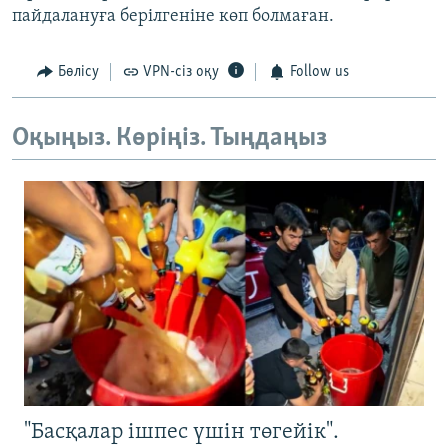
пайдалануға берілгеніне көп болмаған.
Бөлісу
VPN-сіз оқу
Follow us
Оқыңыз. Көріңіз. Тыңдаңыз
"Басқалар ішпес үшін төгейік".