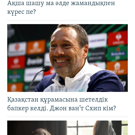
Ақша шашу ма әлде жамандықпен
күрес пе?
Қазақстан құрамасына шетелдік
бапкер келді. Джон ван’т Схип кім?