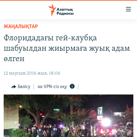
Accessibility
links
Skip
ЖАҢАЛЫҚТАР
to
ЖАҢАЛЫҚТАР
Флоридадағы гей-клубқа
main
САЯСАТ
content
шабуылдан жиырмаға жуық адам
AZATTYQTV
Skip
өлген
to
ҚАҢТАР ОҚИҒАСЫ
main
12 маусым 2016 жыл, 18:06
АДАМ ҚҰҚЫҚТАРЫ
Navigation
Skip
Бөлісу
VPN-сіз оқу
ӘЛЕУМЕТ
to
ӘЛЕМ
Search
АРНАЙЫ ЖОБАЛАР
Русский