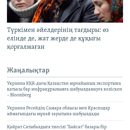
Түркімен әйелдерінің тағдыры: өз
елінде де, жат жерде де құқығы
қорғалмаған
Жаңалықтар
Украина КҚК-дағы Қазақстан мұнайының экспортына
қатысы бар инфрақұрылымға шабуылдамауға келіскен
– Bloomberg
Украина Ресейдің Самара облысы мен Краснодар
аймағындағы мұнай зауытына шабуылдады
Қайрат Сатыбалдыға тиесілі "Байсат" базары бір