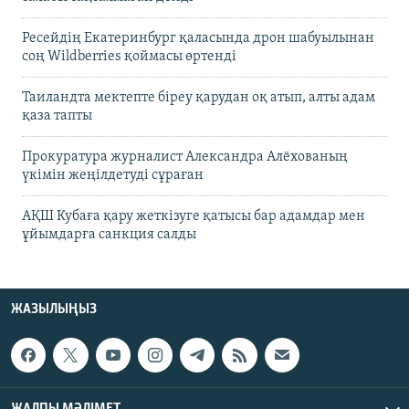
Ресейдің Екатеринбург қаласында дрон шабуылынан
соң Wildberries қоймасы өртенді
Таиландта мектепте біреу қарудан оқ атып, алты адам
қаза тапты
Прокуратура журналист Александра Алёхованың
үкімін жеңілдетуді сұраған
АҚШ Кубаға қару жеткізуге қатысы бар адамдар мен
ұйымдарға санкция салды
ЖАЗЫЛЫҢЫЗ