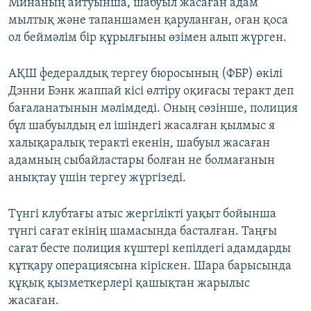
Минаның айтуынша, шабуыл жасаған адам
мылтық және тапаншамен қаруланған, оған қоса
ол беймәлім бір құрылғыны өзімен алып жүрген.
АҚШ федералдық тергеу бюросының (ФБР) өкілі
Дэнни Бэнк жаппай кісі өлтіру оқиғасы теракт деп
бағаланатынын мәлімдеді. Оның сөзінше, полиция
бұл шабуылдың ел ішіндегі жасалған қылмыс я
халықаралық теракті екенін, шабуыл жасаған
адамның сыбайластары болған не болмағанын
анықтау үшін тергеу жүргізеді.
Түнгі клубтағы атыс жергілікті уақыт бойынша
түнгі сағат екінің шамасында басталған. Таңғы
сағат бесте полиция күштері кепілдегі адамдарды
құтқару операциясына кіріскен. Шара барысында
құқық қызметкерлері қашықтан жарылыс
жасаған.