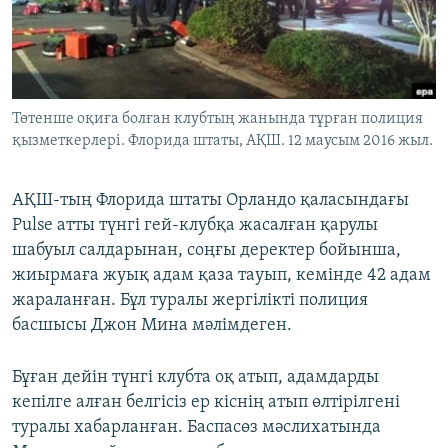
ЖАЗЫЛЫҢЫЗ
Басқа тілдерде
Төтенше оқиға болған клубтың жанында тұрған полиция
қызметкерлері. Флорида штаты, АҚШ. 12 маусым 2016 жыл.
АҚШ-тың Флорида штаты Орландо қаласындағы
Pulse атты түнгі гей-клубқа жасалған қарулы
шабуыл салдарынан, соңғы деректер бойынша,
жиырмаға жуық адам қаза тауып, кемінде 42 адам
жараланған. Бұл туралы жергілікті полиция
басшысы Джон Мина мәлімдеген.
Бұған дейін түнгі клубта оқ атып, адамдарды
кепілге алған белгісіз ер кіснің атып өлтірілгені
туралы хабарланған. Баспасөз мәслихатында