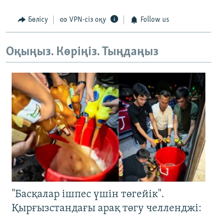
Бөлісу
VPN-сіз оқу
Follow us
Оқыңыз. Көріңіз. Тыңдаңыз
"Басқалар ішпес үшін төгейік".
Қырғызстандағы арақ төгу челленджі: