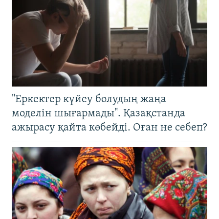
"Еркектер күйеу болудың жаңа
моделін шығармады". Қазақстанда
ажырасу қайта көбейді. Оған не себеп?