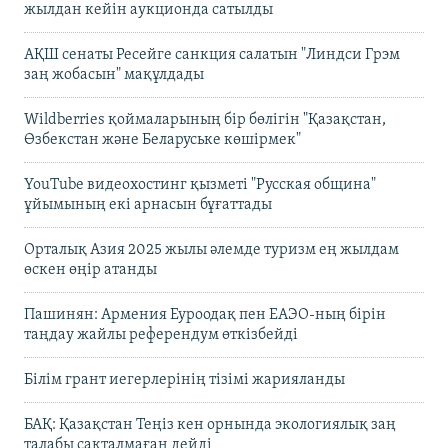
жылдан кейін аукционда сатылды
АҚШ сенаты Ресейге санкция салатын "Линдси Грэм
заң жобасын" мақұлдады
Wildberries қоймаларының бір бөлігін "Қазақстан,
Өзбекстан және Беларуське көшірмек"
YouTube видеохостинг қызметі "Русская община"
ұйымының екі арнасын бұғаттады
Орталық Азия 2025 жылы әлемде туризм ең жылдам
өскен өңір атанды
Пашинян: Армения Еуроодақ пен ЕАЭО-ның бірін
таңдау жайлы референдум өткізбейді
Білім грант иегерлерінің тізімі жарияланды
БАҚ: Қазақстан Теңіз кен орнында экологиялық заң
талабы сақталмаған дейді